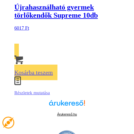
Újrahasználható gyermek
törlőkendők Supreme 10db
6017
Ft
Kosárba teszem
Részletek mutatása
Árukereső.hu