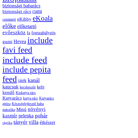
biztonsági babarács
cumi
biztonsági rács
eKoala
eKibby
cumitartó
előke
előketartó
evőeszköz
fa
fogszabályzós
include
Hevea
gumi
favi feed
include feed
include pepita
feed
kanál
játék
kaucsuk
kefe
kecskeszőr
kendő
Kiskutya rács
Kutyarács
kutya rács
Kutyarács
ajtóra
Készségfejlesztő baba
növényi
Minú
mászóka
pohár
kasmír
pelenka
tányér
villa
étkészet
rágóka