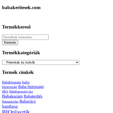
babakeritesek.com
Termékkereső
Keresés
a
Keresés
következőre:
Termékkategóriák
Termék címkék
baba
Bababitonság
biztonság
Baba biztonsági
rács
Bababiztonsági rács
Babakarám
Babakerítés
Babarács
Babamászóka
bambusz
BIOplasztik