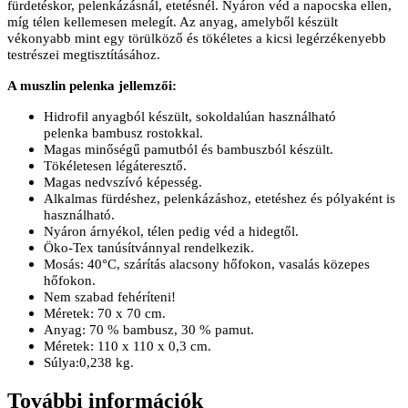
fürdetéskor, pelenkázásnál, etetésnél. Nyáron véd a napocska ellen,
míg télen kellemesen melegít. Az anyag, amelyből készült
vékonyabb mint egy törülköző és tökéletes a kicsi legérzékenyebb
testrészei megtisztításához.
A muszlin pelenka jellemzői:
Hidrofil anyagból készült, sokoldalúan használható
pelenka bambusz rostokkal.
Magas minőségű pamutból és bambuszból készült.
Tökéletesen légáteresztő.
Magas nedvszívó képesség.
Alkalmas fürdéshez, pelenkázáshoz, etetéshez és pólyaként is
használható.
Nyáron árnyékol, télen pedig véd a hidegtől.
Öko-Tex tanúsítvánnyal rendelkezik.
Mosás: 40°C, szárítás alacsony hőfokon, vasalás közepes
hőfokon.
Nem szabad fehéríteni!
Méretek: 70 x 70 cm.
Anyag: 70 % bambusz, 30 % pamut.
Méretek: 110 x 110 x 0,3 cm.
Súlya:0,238 kg.
További információk