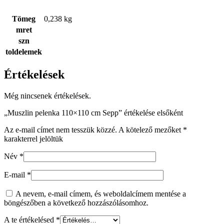
Tömeg
0,238 kg
mret
szn
toldelemek
Értékelések
Még nincsenek értékelések.
„Muszlin pelenka 110×110 cm Sepp” értékelése elsőként
Az e-mail címet nem tesszük közzé.
A kötelező mezőket
*
karakterrel jelöltük
Név
*
E-mail
*
A nevem, e-mail címem, és weboldalcímem mentése a
böngészőben a következő hozzászólásomhoz.
A te értékelésed
*