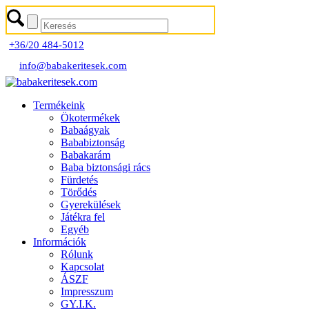
+36/20 484-5012
info@babakeritesek.com
Termékeink
Ökotermékek
Babaágyak
Bababiztonság
Babakarám
Baba biztonsági rács
Fürdetés
Törődés
Gyerekülések
Játékra fel
Egyéb
Információk
Rólunk
Kapcsolat
ÁSZF
Impresszum
GY.I.K.