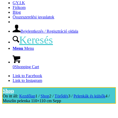
GY.I.K
Fiókom
Blog
Összeszerelési javaslatok
Bejelentkezés / Regisztráció oldala
Keresés
Menu
Menu
0
Shopping Cart
Link to Facebook
Link to Instagram
Shop
Ön itt áll:
Kezdőlap
1
/
Shop
2
/
Törődés
3
/
Pelenkák és külsők
4
/
Muszlin pelenka 110×110 cm Sepp