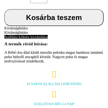
cm
Sepp
mennyiség
Kosárba teszem
Kívánságlistára
Kívánságlistára
Szállítási költség kiszámítása
A Bébé-Jou által kínált muszlin pelenka magas bambusz tartalmú
puha hidrofil anyagból készült. Nagyon puha és magas
nedvszívással rendelkezik.

14 NAPOS ELÁLLÁSI LEHETŐSÉG

SZÁLLÍTÁSI IDŐ 2-4 NAP