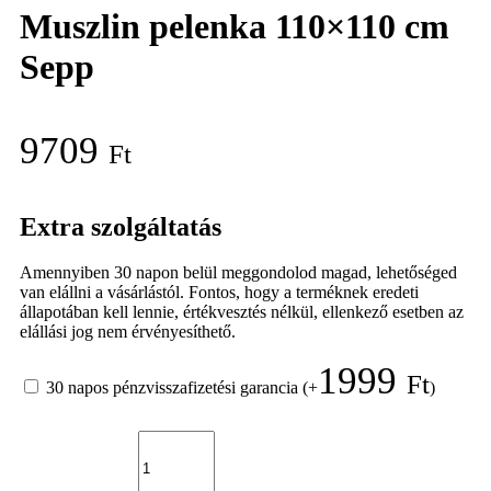
Muszlin pelenka 110×110 cm
Sepp
9709
Ft
Extra szolgáltatás
Amennyiben 30 napon belül meggondolod magad, lehetőséged
van elállni a vásárlástól. Fontos, hogy a terméknek eredeti
állapotában kell lennie, értékvesztés nélkül, ellenkező esetben az
elállási jog nem érvényesíthető.
1999
Ft
30 napos pénzvisszafizetési garancia
(+
)
Muszlin
pelenka
110x110