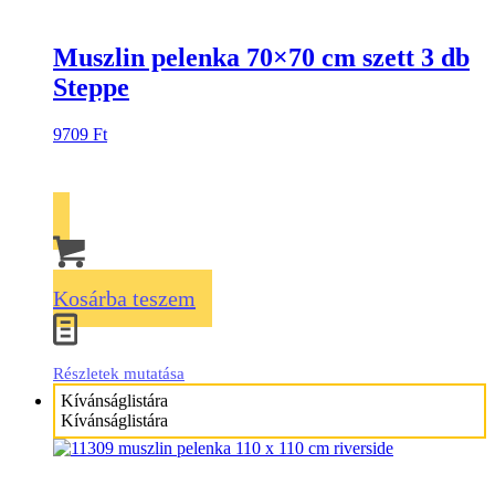
Muszlin pelenka 70×70 cm szett 3 db
Steppe
9709
Ft
Kosárba teszem
Részletek mutatása
Kívánságlistára
Kívánságlistára