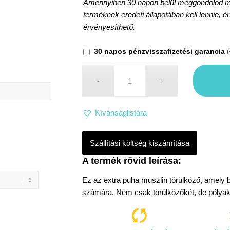
Amennyiben 30 napon belül meggondolod maga
terméknek eredeti állapotában kell lennie, é
érvényesíthető.
30 napos pénzvisszafizetési garancia
(
Kívánságlistára
Szállítási költség kiszámítása
Ez az extra puha muszlin törülköző, amely b
számára. Nem csak törülközőkét, de pólyaké
