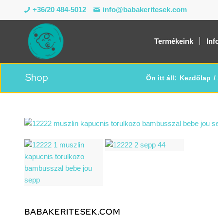
+36/20 484-5012
info@babakeritesek.com
Termékeink
Inf
Shop
Ön itt áll:
Kezdőlap
/
BABAKERITESEK.COM