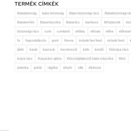
TERMÉK CÍMKÉK
Bababitonság
baba biztonság
Baba biztonsági rács
Bababiztonsági rá
Babakerítés
Babamászóka
Babarács
bambusz
BIOplasztik
biz
biztonsági rács
cumi
cumitartó
eKibby
eKoala
előke
előketar
fa
fogszabályzós
gumi
Hevea
include favi feed
include feed
játék
kanál
kaucsuk
kecskeszőr
kefe
kendő
Kiskutya rács
kutya rács
Kutyarács ajtóra
Készségfejlesztő baba mászóka
Minú
pelenka
pohár
rágóka
tányér
villa
étkészet