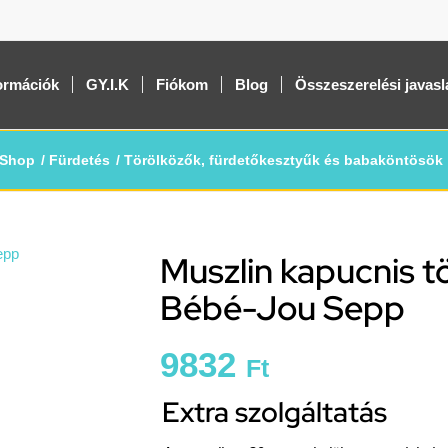
ormációk
GY.I.K
Fiókom
Blog
Összeszerelési javasl
Shop
/
Fürdetés
/
Törölközők, fürdetőkesztyűk és babaköntösök
Muszlin kapucnis 
Bébé-Jou Sepp
9832
Ft
Extra szolgáltatás