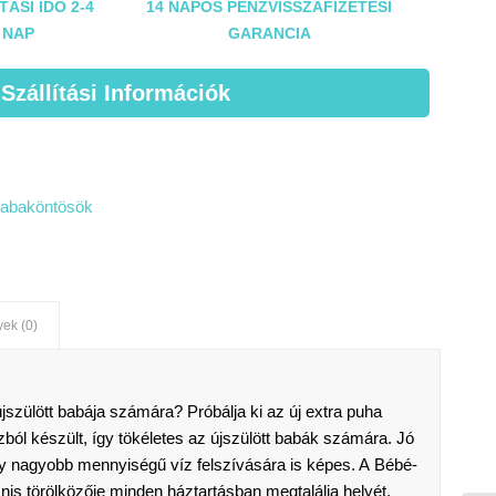
TÁSI IDŐ 2-4
14 NAPOS PÉNZVISSZAFIZETÉSI
NAP
GARANCIA
 Szállítási Információk
babaköntösök
ek (0)
újszülött babája számára? Próbálja ki az új extra puha
ól készült, így tökéletes az újszülött babák számára. Jó
gy nagyobb mennyiségű víz felszívására is képes. A Bébé-
nis törölközője minden háztartásban megtalálja helyét.