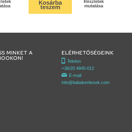
letek
Részletek
Kosárba
atása
mutatása
teszem
SS MINKET A
ELÉRHETŐSÉGEINK
BOOKON!
Telefon
+36/20 4845-012
E-mail
info@babakeritesek.com