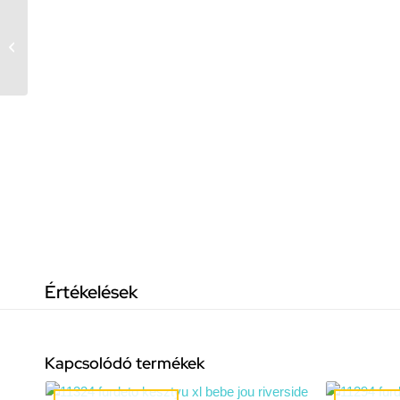
Muszlin huzat kis
pelenkázó lapra Bébé-
Jou Sepp, 75×45 cm
Értékelések
Kapcsolódó termékek