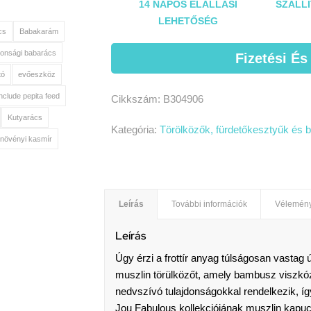
14 NAPOS ELÁLLÁSI
SZÁLLÍ
LEHETŐSÉG
cs
Babakarám
tonsági babarács
Fizetési És
tó
evőeszköz
include pepita feed
Cikkszám:
B304906
Kutyarács
Kategória:
Törölközők, fürdetőkesztyűk és 
növényi kasmír
Leírás
További információk
Vélemény
Leírás
Úgy érzi a frottír anyag túlságosan vastag 
muszlin törülközőt, amely bambusz viszkózb
nedvszívó tulajdonságokkal rendelkezik, í
Jou Fabulous kollekciójának muszlin kapuc