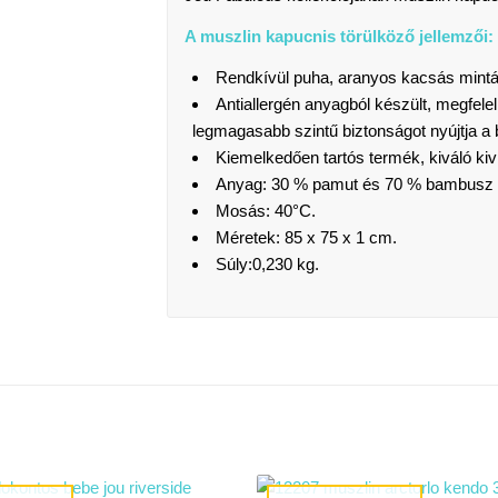
A muszlin kapucnis törülköző jellemzői:
Rendkívül puha, aranyos kacsás mintá
Antiallergén anyagból készült, megfe
legmagasabb szintű biztonságot nyújtja a
Kiemelkedően tartós termék, kiváló kivi
Anyag: 30 % pamut és 70 % bambusz 
Mosás: 40°C.
Méretek: 85 x 75 x 1 cm.
Súly:0,230 kg.