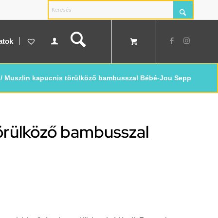
atok
/
Muszlin kapucnis törülköző bambusszal Bébé-Jou Sepp
törülköző bambusszal