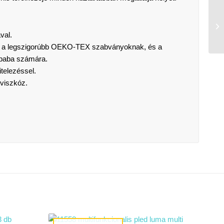
val.
lel a legszigorúbb OEKO-TEX szabványoknak, és a
 baba számára.
telezéssel.
viszkóz.