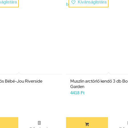
áglistára
Kívánságlistára
ös Bébé-Jou Riverside
Muszlin arctörlő kendő 3 db B
Garden
4418
Ft