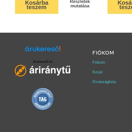
Részletek
Kosárba
Kosá
mutatása
teszem
tes
FIÓKOM
Árukereső.hu
Fiókom
Kosár
Kívánságlista