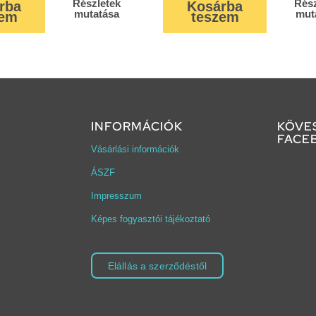
Részletek
Rész
rba
Kosárba
mutatása
mut
zem
teszem
INFORMÁCIÓK
KÖVE
FACE
Vásárlási információk
ÁSZF
Impresszum
Képes fogyasztói tájékoztató
Elállás a szerződéstől