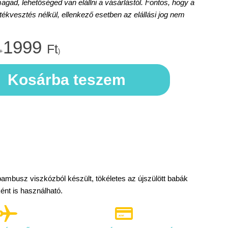
d, lehetőséged van elállni a vásárlástól. Fontos, hogy a
rtékvesztés nélkül, ellenkező esetben az elállási jog nem
1999
Ft
+
)
Kosárba teszem
ambusz viszkózból készült, tökéletes az újszülött babák
nt is használható.

