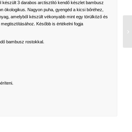
l készült 3 darabos
arctisztító kendő készlet
bambusz
yon
ökologikus
. Nagyon puha, gyengéd a kicsi bőréhez,
nyag, amelyből készült vékonyabb mint egy törülköző és
 megtisztításához. Később is értékelni fogja
endő bambusz rostokkal.
éríteni.