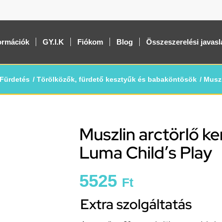
ormációk
GY.I.K
Fiókom
Blog
Összeszerelési javasl
Fürdetés
/
Törölközők, fürdető kesztyűk és babaköntösök
/
Muszl
Muszlin arctörlő 
Luma Child’s Play
5525
Ft
Extra szolgáltatás