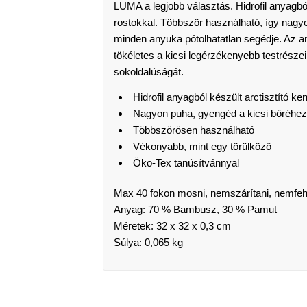
LUMA a legjobb választás. Hidrofil anyagbó
rostokkal. Többször használható, így nag
minden anyuka pótolhatatlan segédje. Az a
tökéletes a kicsi legérzékenyebb testrészei
sokoldalúságát.
Hidrofil anyagból készült arctisztító k
Nagyon puha, gyengéd a kicsi bőréhez
Többszörösen használható
Vékonyabb, mint egy törülköző
Öko-Tex tanúsítvánnyal
Max 40 fokon mosni, nemszárítani, nemfeh
Anyag:
70 % Bambusz, 30 %
Pamut
Méretek: 32 x 32 x 0,3 cm
Súlya: 0,065 kg