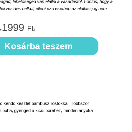
d, lehetőséged van elállni a vásárlástól. Fontos, hogy a
rtékvesztés nélkül, ellenkező esetben az elállási jog nem
1999
Ft
+
)
Kosárba teszem
ító kendő készlet
bambusz rostokkal. Többször
n puha, gyengéd a kicsi bőréhez, minden anyuka