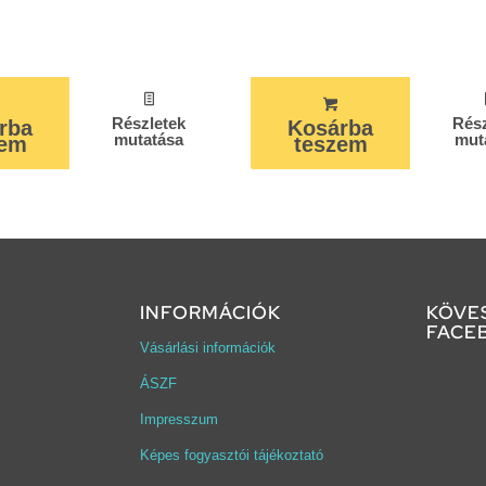
Részletek
Rész
rba
Kosárba
mutatása
mut
zem
teszem
INFORMÁCIÓK
KÖVE
FACE
Vásárlási információk
ÁSZF
Impresszum
Képes fogyasztói tájékoztató