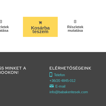
letek
Részletek
Kosárba
atása
mutatása
teszem
SS MINKET A
ELÉRHETŐSÉGEINK
BOOKON!
Telefon
+36/20 4845-012
E-mail
info@babakeritesek.com