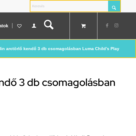
atok
in arctörlő kendő 3 db csomagolásban Luma Child’s Play
kendő 3 db csomagolásban