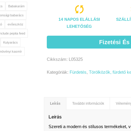

cs
Babakarám
tonsági babarács
14 NAPOS ELÁLLÁSI
SZÁLLÍ
tó
evőeszköz
LEHETŐSÉG
include pepita feed
Fizetési És
Kutyarács
növényi kasmír
Cikkszám:
L05325
Kategóriák:
Fürdetés
,
Törölközők, fürdető 
Leírás
További információk
Vélemény
Leírás
Szereti a modern és stílusos termékeket, v