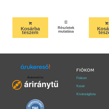
Részletek
Kosárba
Kosá
mutatása
teszem
tes
FIÓKOM
Árukereső.hu
Fiókom
Kosár
Kívánságlista