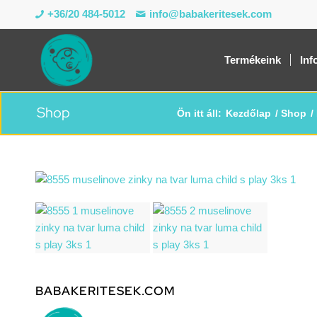
+36/20 484-5012
info@babakeritesek.com
Termékeink
Inf
Shop
Ön itt áll:
Kezdőlap
/
Shop
/
BABAKERITESEK.COM