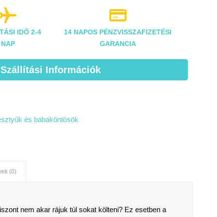


TÁSI IDŐ 2-4
14 NAPOS PÉNZVISSZAFIZETÉSI
NAP
GARANCIA
 Szállítási Információk
kesztyűk és babaköntösök
ek (0)
iszont nem akar rájuk túl sokat költeni? Ez esetben a