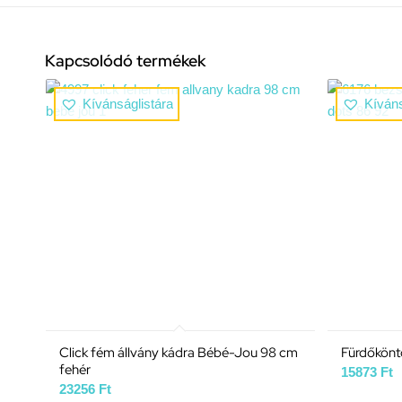
Kapcsolódó termékek
Kívánságlistára
Kíváns
Click fém állvány kádra Bébé-Jou 98 cm
Fürdőkönt
fehér
15873
Ft
23256
Ft