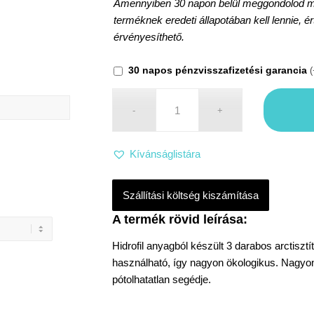
Amennyiben 30 napon belül meggondolod maga
terméknek eredeti állapotában kell lennie, é
érvényesíthető.
30 napos pénzvisszafizetési garancia
(
Kívánságlistára
Szállítási költség kiszámítása
Hidrofil anyagból készült 3 darabos
arctiszt
használható, így nagyon
ökologikus
. Nagyo
pótolhatatlan segédje.