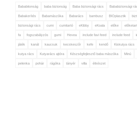
Bababitonság
baba biztonság
Baba biztonsági rács
Bababiztonsági rá
Babakerítés
Babamászóka
Babarács
bambusz
BIOplasztik
biz
biztonsági rács
cumi
cumitartó
eKibby
eKoala
előke
előketar
fa
fogszabályzós
gumi
Hevea
include favi feed
include feed
játék
kanál
kaucsuk
kecskeszőr
kefe
kendő
Kiskutya rács
kutya rács
Kutyarács ajtóra
Készségfejlesztő baba mászóka
Minú
pelenka
pohár
rágóka
tányér
villa
étkészet