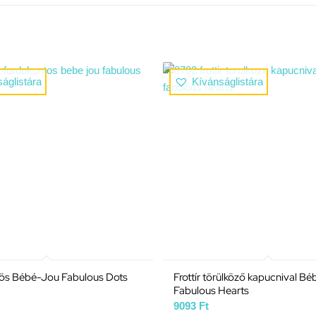
áglistára
Kívánságlistára
ös Bébé-Jou Fabulous Dots
Frottír törülköző kapucnival B
Fabulous Hearts
9093
Ft