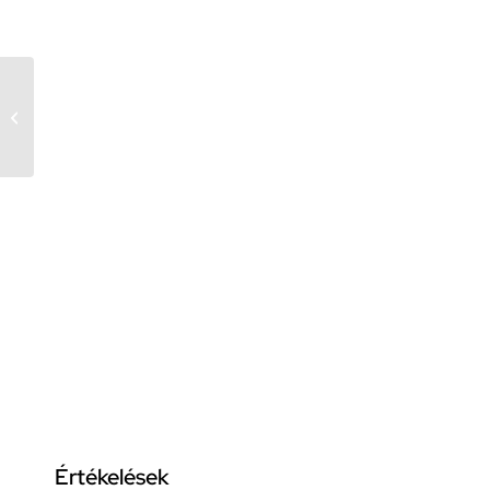
Muszlin arctörlő kendő
3 db csomagolásban
Luma Bow Deco
Értékelések