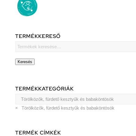
TERMÉKKERESŐ
Keresés
TERMÉKKATEGÓRIÁK
×
Törölközők, fürdető kesztyűk és babaköntösök
TERMÉK CÍMKÉK