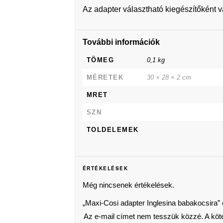
Az adapter választható kiegészítőként 
További információk
TÖMEG
0,1 kg
MÉRETEK
30 × 28 × 2 cm
MRET
SZN
TOLDELEMEK
ÉRTÉKELÉSEK
Még nincsenek értékelések.
„Maxi-Cosi adapter Inglesina babakocsira” 
Az e-mail címet nem tesszük közzé.
A köt