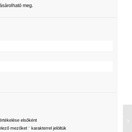
vásárolható meg.
értékelése elsőként
elező mezőket
*
karakterrel jelöltük