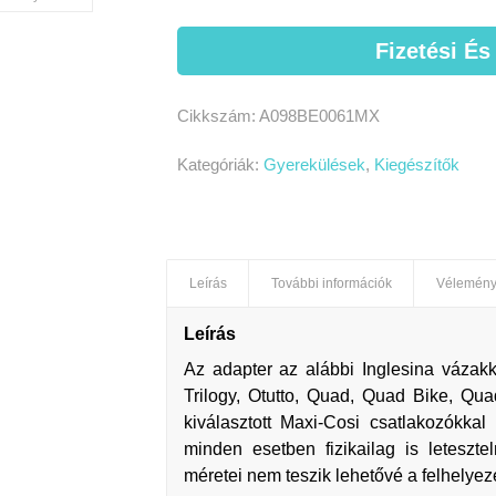
Fizetési És
Cikkszám:
A098BE0061MX
Kategóriák:
Gyerekülések
,
Kiegészítők
Leírás
További információk
Vélemény
Leírás
Az adapter az alábbi Inglesina vázakk
Trilogy, Otutto, Quad, Quad Bike, Qu
kiválasztott Maxi-Cosi csatlakozókkal
minden esetben fizikailag is leteszt
méretei nem teszik lehetővé a felhelyez