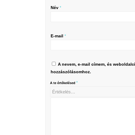
Név
*
E-mail
*
A nevem, e-mail címem, és weboldal
hozzászólásomhoz.
*
A te értékelésed