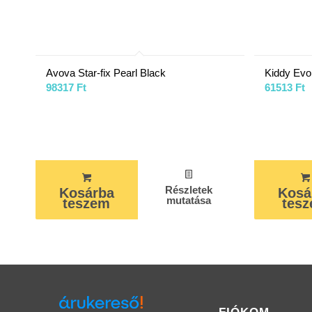
Avova Star-fix Pearl Black
Kiddy Evol
98317
Ft
61513
Ft
Részletek
Kosárba
Kosá
mutatása
teszem
tes
FIÓKOM