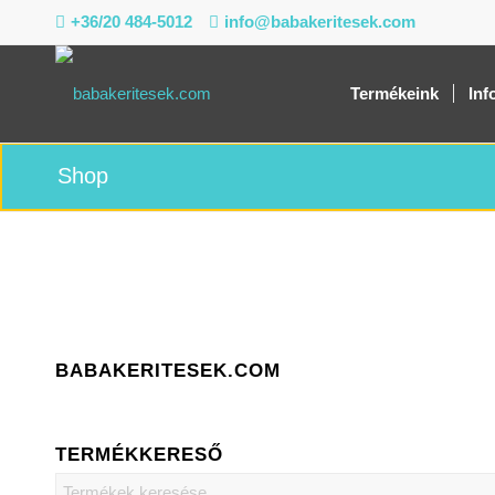
+36/20 484-5012
info@babakeritesek.com
Termékeink
Inf
Shop
BABAKERITESEK.COM
TERMÉKKERESŐ