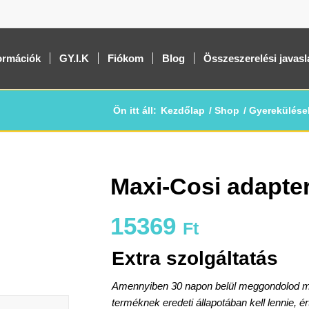
ormációk
GY.I.K
Fiókom
Blog
Összeszerelési javasl
Ön itt áll:
Kezdőlap
/
Shop
/
Gyerekülése
Maxi-Cosi adapter
15369
Ft
Extra szolgáltatás
Amennyiben 30 napon belül meggondolod maga
terméknek eredeti állapotában kell lennie, é