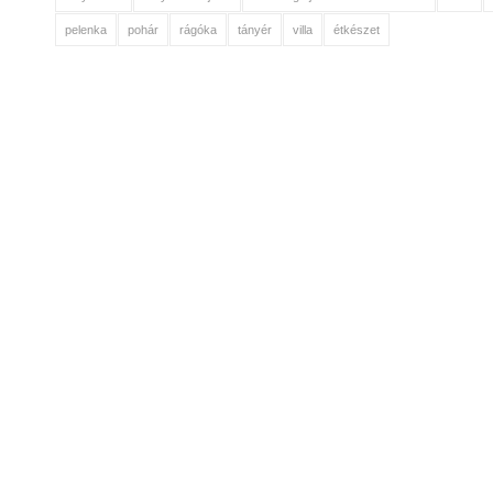
pelenka
pohár
rágóka
tányér
villa
étkészet