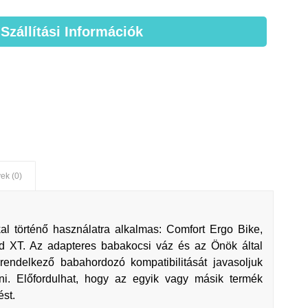
 Szállítási Információk
ek (0)
al történő használatra alkalmas: Comfort Ergo Bike,
ad XT. Az adapteres babakocsi váz és az Önök által
 rendelkező babahordozó kompatibilitását javasoljuk
elni. Előfordulhat, hogy az egyik vagy másik termék
ést.