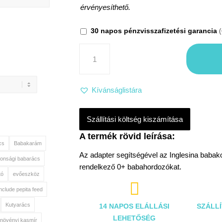
érvényesíthető.
30 napos pénzvisszafizetési garancia
(
Kívánságlistára
Szállítási költség kiszámítása
cs
Babakarám
Az adapter segítségével az Inglesina babako
tonsági babarács
rendelkező 0+ babahordozókat.
tó
evőeszköz

include pepita feed
Kutyarács
14 NAPOS ELÁLLÁSI
SZÁLLÍ
LEHETŐSÉG
növényi kasmír