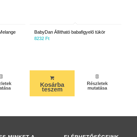
 Melange
BabyDan Állítható babafigyelő tükör
8232
Ft
letek
Részletek
Kosárba
atása
mutatása
teszem
SS MINKET A
ELÉRHETŐSÉGEINK