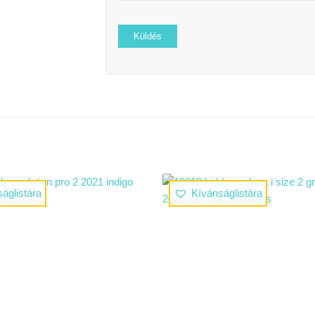
áglistára
Kívánságlistára