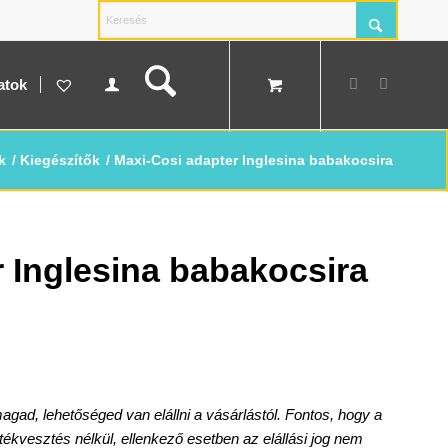
atok
k
/
Kiegészítők
/
Maxi-Cosi adapter Inglesina babakocsira
 Inglesina babakocsira
d, lehetőséged van elállni a vásárlástól. Fontos, hogy a
rtékvesztés nélkül, ellenkező esetben az elállási jog nem