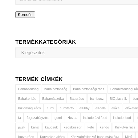
Keresés
TERMÉKKATEGÓRIÁK
TERMÉK CÍMKÉK
Bababitonság
baba biztonság
Baba biztonsági rács
Bababiztonsági rá
Babakerítés
Babamászóka
Babarács
bambusz
BIOplasztik
biz
biztonsági rács
cumi
cumitartó
eKibby
eKoala
előke
előketar
fa
fogszabályzós
gumi
Hevea
include favi feed
include feed
játék
kanál
kaucsuk
kecskeszőr
kefe
kendő
Kiskutya rács
kutya rács
Kutyarács ajtóra
Készségfejlesztő baba mászóka
Minú