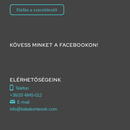
Elállás a szerződéstől
KÖVESS MINKET A FACEBOOKON!
Click to accept marketing cookies and
enable this content
ELÉRHETŐSÉGEINK
Telefon
+36/20 4845-012
E-mail
info@babakeritesek.com