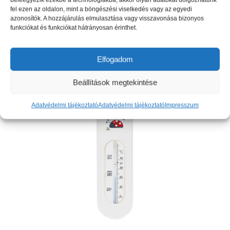
beleegyezik ezekbe a technológiákba, akkor olyan adatokat dolgozhatunk
fel ezen az oldalon, mint a böngészési viselkedés vagy az egyedi
azonosítók. A hozzájárulás elmulasztása vagy visszavonása bizonyos
funkciókat és funkciókat hátrányosan érinthet.
Részletek mutatása
Elfogadom
Kosárba teszem
Beállítások megtekintése
Kívánságlistára
Adatvédelmi tájékoztató
Adatvédelmi tájékoztató
Impresszum