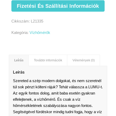
Fizetési És Szállítási Információk
Cikkszám:
L21335
Kategória:
Vízhőmérők
Leírás
További információk
Vélemények (0)
Leírás
Szereted a szép modern dolgokat, és nem szeretnél
túl sok pénzt költeni rájuk? Tehát válassza a LUMU-t.
Az egyik fontos dolog, amit baba esetén gyakran
elfelejtenek, a vízhőmérő. És csak a víz
hőmérsékletének szabályozása nagyon fontos.
Segítségével fürdéskor mindig tudni fogja, hogy a víz