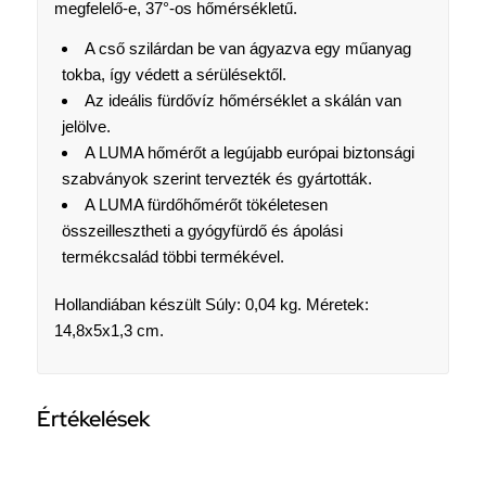
megfelelő-e, 37°-os hőmérsékletű.
A cső szilárdan be van ágyazva egy műanyag
tokba, így védett a sérülésektől.
Az ideális fürdővíz hőmérséklet a skálán van
jelölve.
A LUMA hőmérőt a legújabb európai biztonsági
szabványok szerint tervezték és gyártották.
A LUMA fürdőhőmérőt tökéletesen
összeillesztheti a gyógyfürdő és ápolási
termékcsalád többi termékével.
Hollandiában készült Súly: 0,04 kg. Méretek:
14,8x5x1,3 cm.
Értékelések