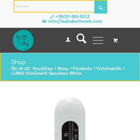
+36/20 484-5012
info@babakeritesek.com
Shop
Ön itt áll:
Kezdőlap
/
Shop
/
Fürdetés
/
Vízhőmérők
/
LUMA Vízhőmérő Speckles White