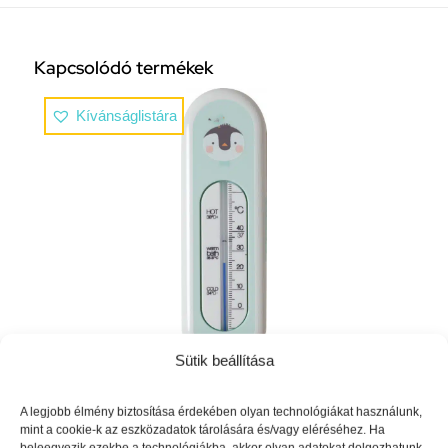
Kapcsolódó termékek
Kívánságlistára
Sütik beállítása
Fürdő vízhőmérő Bébé-Jou Lou-Lou
A legjobb élmény biztosítása érdekében olyan technológiákat használunk,
3064
Ft
mint a cookie-k az eszközadatok tárolására és/vagy eléréséhez. Ha