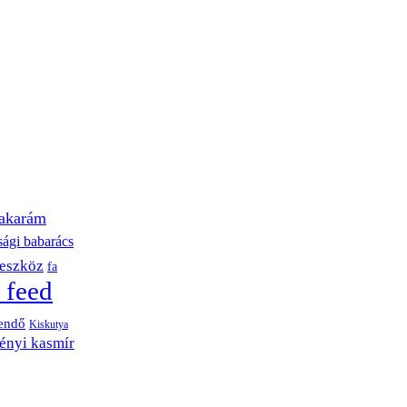
akarám
sági babarács
eszköz
fa
 feed
endő
Kiskutya
ényi kasmír