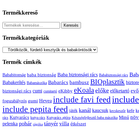
Termékkereső
Keresés
Keresés
a
következőre:
Termékkategóriák
Termék címkék
Bab
baba biztonság
Baba biztonsági rács
Bababitonság
Bababiztonsági rács
BIOplasztik
Babarács
bambusz
Babakerítés
bizton
Babamászóka
eKoala
előke
evő
cumi
előketartó
biztonsági rács
eKibby
cumitartó
include
include favi feed
Hevea
gumi
fogszabályzós
include pepita feed
kanál
kaucsuk
k
játék
kefe
kecskeszőr
növ
Kutyarács
Minú
rács
kutya rács
Kutyarács ajtóra
Készségfejlesztő baba mászóka
pohár
tányér
villa
pelenka
étkészet
rágóka