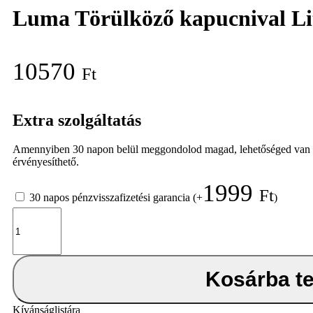
Luma Törülköző kapucnival Li
10570
Ft
Extra szolgáltatás
Amennyiben 30 napon belül meggondolod magad, lehetőséged van elálln
érvényesíthető.
1999
Ft
30 napos pénzvisszafizetési garancia
(+
)
Luma
Törülköző
kapucnival
Little
Houses
Kosárba t
85x75
cm
mennyiség
Kívánságlistára