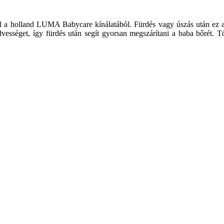
l a holland LUMA Babycare kínálatából. Fürdés vagy úszás után ez a k
dvességet, így fürdés után segít gyorsan megszárítani a baba bőrét. 