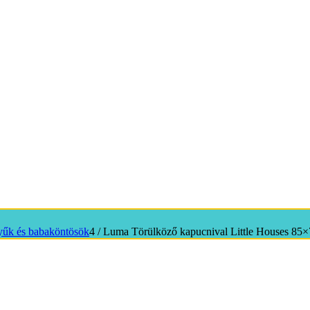
tyűk és babaköntösök
4
/
Luma Törülköző kapucnival Little Houses 85