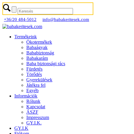
+36/20 484-5012
info@babakeritesek.com
Termékeink
Ökotermékek
Babaágyak
Bababiztonság
Babakarám
Baba biztonsági rács
Fürdetés
Törődés
Gyerekülések
Játékra fel
Egyéb
Információk
Rólunk
Kapcsolat
ÁSZF
Impresszum
GY.I.K.
GY.I.K
Fiókom