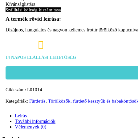
Kívánságlistára
Szállítási költség kiszámítása
Dizájnos, hangulatos és nagyon kellemes frottír törölköző kapucni

14 NAPOS ELÁLLÁSI LEHETŐSÉG
Cikkszám:
L01014
Kategóriák:
Fürdetés
,
Törölközők, fürdető kesztyűk és babaköntösö
Leírás
További információk
Vélemények (0)