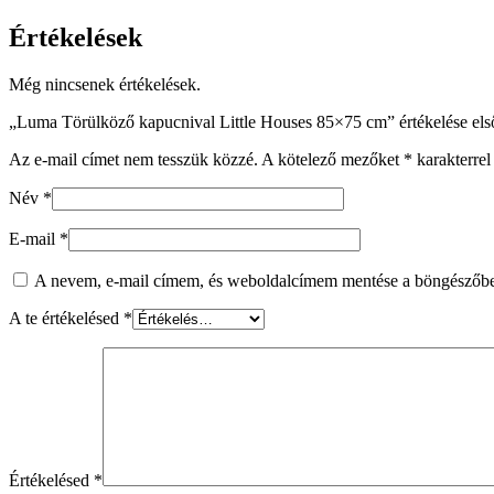
Értékelések
Még nincsenek értékelések.
„Luma Törülköző kapucnival Little Houses 85×75 cm” értékelése els
Az e-mail címet nem tesszük közzé.
A kötelező mezőket
*
karakterrel 
Név
*
E-mail
*
A nevem, e-mail címem, és weboldalcímem mentése a böngészőb
A te értékelésed
*
Értékelésed
*