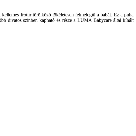
ellemes frottír törölköző tökéletesen felmelegíti a babát. Ez a puha
Több divatos színben kapható és része a LUMA Babycare által kínált