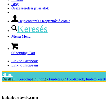
Blog
Összeszerelési javaslatok
Bejelentkezés / Regisztráció oldala
Keresés
Menu
Menu
0
Shopping Cart
Link to Facebook
Link to Instagram
Shop
Ön itt áll:
Kezdőlap
1
/
Shop
2
/
Fürdetés
3
/
Törölközők, fürdető kesz
babakeritesek.com