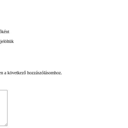
őként
jelöltük
en a következő hozzászólásomhoz.