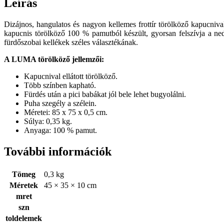
Leírás
Dizájnos, hangulatos és nagyon kellemes frottír törölköző kapucniva
kapucnis törölköző 100 % pamutból készült, gyorsan felszívja a ne
fürdőszobai kellékek széles választékának.
A LUMA törölköző jellemzői:
Kapucnival ellátott törölköző.
Több színben kapható.
Fürdés után a pici babákat jól bele lehet bugyolálni.
Puha szegély a szélein.
Méretei: 85 x 75 x 0,5 cm.
Súlya: 0,35 kg.
Anyaga: 100 % pamut.
További információk
Tömeg
0,3 kg
Méretek
45 × 35 × 10 cm
mret
szn
toldelemek