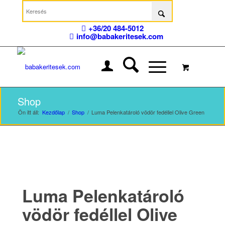
+36/20 484-5012
info@babakeritesek.com
Shop
Ön itt áll:
Kezdőlap
/
Shop
/
Luma Pelenkatároló vödör fedéllel Olive Green
Luma Pelenkatároló
vödör fedéllel Olive