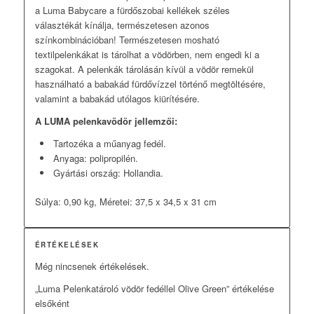
a Luma Babycare a fürdőszobai kellékek széles
választékát kínálja, természetesen azonos
színkombinációban! Természetesen mosható
textilpelenkákat is tárolhat a vödörben, nem engedi ki a
szagokat. A pelenkák tárolásán kívül a vödör remekül
használható a babakád fürdővízzel történő megtöltésére,
valamint a babakád utólagos kiürítésére.
A LUMA pelenkavödör jellemzői:
Tartozéka a műanyag fedél.
Anyaga: polipropilén.
Gyártási ország: Hollandia.
Súlya: 0,90 kg, Méretei: 37,5 x 34,5 x 31 cm
ÉRTÉKELÉSEK
Még nincsenek értékelések.
„Luma Pelenkatároló vödör fedéllel Olive Green” értékelése
elsőként