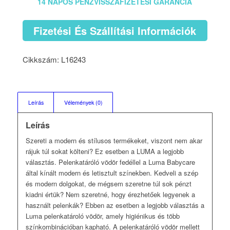
14 NAPOS PÉNZVISSZAFIZETÉSI GARANCIA
Fizetési És Szállítási Információk
Cikkszám:
L16243
Leírás
Vélemények (0)
Leírás
Szereti a modern és stílusos termékeket, viszont nem akar
rájuk túl sokat költeni? Ez esetben a LUMA a legjobb
választás. Pelenkatáróló vödör fedéllel a Luma Babycare
által kínált modern és letisztult színekben. Kedveli a szép
és modern dolgokat, de mégsem szeretne túl sok pénzt
kiadni értük? Nem szeretné, hogy érezhetőek legyenek a
használt pelenkák? Ebben az esetben a legjobb választás a
Luma pelenkatároló vödör, amely higiénikus és több
színkombinációban kapható. A pelenkatáróló vödör mellett