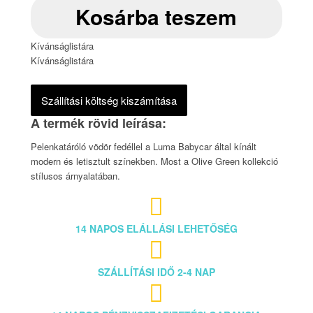
Kosárba teszem
Kívánságlistára
Kívánságlistára
Szállítási költség kiszámítása
Pelenkatáróló vödör fedéllel a Luma Babycar által kínált
modern és letisztult színekben. Most a Olive Green kollekció
stílusos árnyalatában.

14 NAPOS ELÁLLÁSI LEHETŐSÉG

SZÁLLÍTÁSI IDŐ 2-4 NAP
