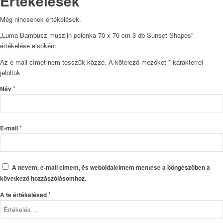
Értékelések
Még nincsenek értékelések.
„Luma Bambusz muszlin pelenka 70 x 70 cm 3 db Sunset Shapes”
értékelése elsőként
Az e-mail címet nem tesszük közzé.
A kötelező mezőket
*
karakterrel
jelöltük
*
Név
*
E-mail
A nevem, e-mail címem, és weboldalcímem mentése a böngészőben a
következő hozzászólásomhoz.
*
A te értékelésed