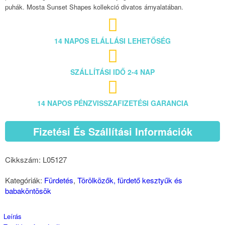
puhák. Mosta Sunset Shapes kollekció divatos árnyalatában.

14 NAPOS ELÁLLÁSI LEHETŐSÉG

SZÁLLÍTÁSI IDŐ 2-4 NAP

14 NAPOS PÉNZVISSZAFIZETÉSI GARANCIA
Fizetési És Szállítási Információk
Cikkszám:
L05127
Kategóriák:
Fürdetés
,
Törölközők, fürdető kesztyűk és
babaköntösök
Leírás