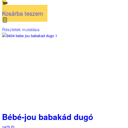
Kosárba teszem
Részletek mutatása
Bébé-jou babakád dugó
1475
Ft