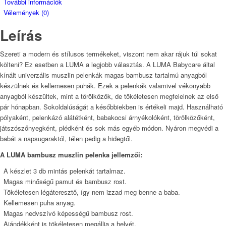
További információk
Vélemények (0)
Leírás
Szereti a modern és stílusos termékeket, viszont nem akar rájuk túl sokat
költeni? Ez esetben a LUMA a legjobb választás. A LUMA Babycare által
kínált univerzális muszlin pelenkák magas bambusz tartalmú anyagból
készülnek és kellemesen puhák. Ezek a pelenkák valamivel vékonyabb
anyagból készültek, mint a törölközők, de tökéletesen megfelelnek az első
pár hónapban. Sokoldalúságát a későbbiekben is értékeli majd. Használható
pólyaként, pelenkázó alátétként, babakocsi árnyékolóként, törölközőként,
játszószőnyegként, plédként és sok más egyéb módon. Nyáron megvédi a
babát a napsugaraktól, télen pedig a hidegtől.
A LUMA bambusz muszlin pelenka jellemzői:
A készlet 3 db mintás pelenkát tartalmaz.
Magas minőségű pamut és bambusz rost.
Tökéletesen légáteresztő, így nem izzad meg benne a baba.
Kellemesen puha anyag.
Magas nedvszívó képességű bambusz rost.
Ajándékként is tökéletesen megállja a helyét.