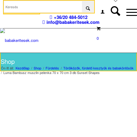
Kívánságlistára
Kívánságlistára
Kívánságlistára
Kívánságlistára
+36/20 484-5012
info@babakeritesek.com
0
Shop
Ön itt áll:
Kezdőlap
/
Shop
/
Fürdetés
/
Törölközők, fürdető kesztyűk és babaköntösök
/
Luma Bambusz muszlin pelenka 70 x 70 cm 3 db Sunset Shapes