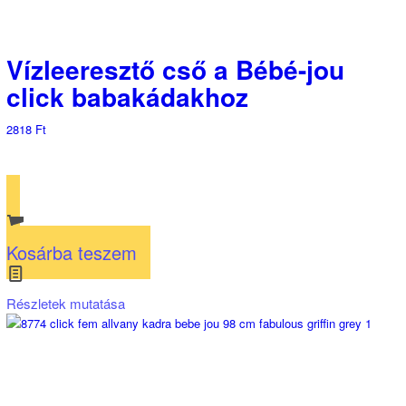
Vízleeresztő cső a Bébé-jou
click babakádakhoz
2818
Ft
Kosárba teszem
Részletek mutatása