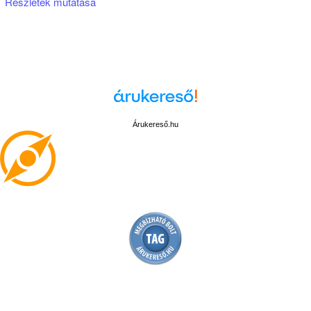
Részletek mutatása
Árukereső.hu