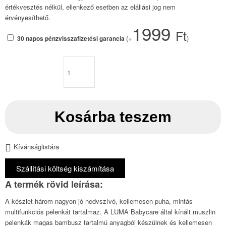
értékvesztés nélkül, ellenkező esetben az elállási jog nem
érvényesíthető.
1999
Ft
(+
)
30 napos pénzvisszafizetési garancia
Luma
Bambusz
muszlin
pelenka
70
Kosárba teszem
x
70
cm
Kívánságlistára
3
db
Szállítási költség kiszámítása
Sunset
Shapes
mennyiség
A készlet három nagyon jó nedvszívó, kellemesen puha, mintás
multifunkciós pelenkát tartalmaz. A LUMA Babycare által kínált muszlin
pelenkák magas bambusz tartalmú anyagból készülnek és kellemesen