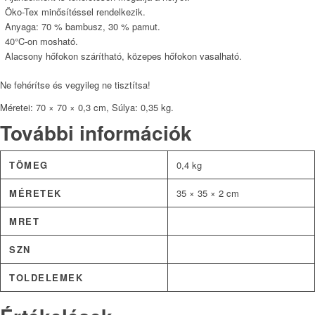
Öko-Tex minősítéssel rendelkezik.
Anyaga: 70 % bambusz, 30 % pamut.
40°C-on mosható.
Alacsony hőfokon szárítható, közepes hőfokon vasalható.
Ne fehérítse és vegyileg ne tisztítsa!
Méretei: 70 × 70 × 0,3 cm,
Súlya: 0,35 kg.
További információk
TÖMEG
0,4 kg
MÉRETEK
35 × 35 × 2 cm
MRET
SZN
TOLDELEMEK