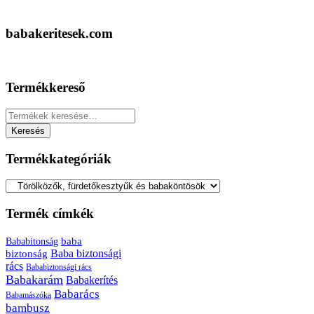
babakeritesek.com
Termékkereső
Keresés
a
Keresés
következőre:
Termékkategóriák
Termék címkék
baba
Bababitonság
biztonság
Baba biztonsági
rács
Bababiztonsági rács
Babakarám
Babakerítés
Babarács
Babamászóka
bambusz