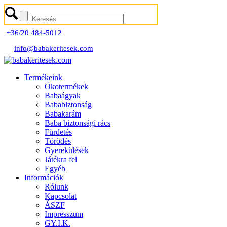
+36/20 484-5012
info@babakeritesek.com
Termékeink
Ökotermékek
Babaágyak
Bababiztonság
Babakarám
Baba biztonsági rács
Fürdetés
Törődés
Gyerekülések
Játékra fel
Egyéb
Információk
Rólunk
Kapcsolat
ÁSZF
Impresszum
GY.I.K.