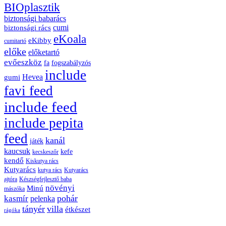
BIOplasztik
biztonsági babarács
cumi
biztonsági rács
eKoala
eKibby
cumitartó
előke
előketartó
evőeszköz
fa
fogszabályzós
include
Hevea
gumi
favi feed
include feed
include pepita
feed
kanál
játék
kaucsuk
kefe
kecskeszőr
kendő
Kiskutya rács
Kutyarács
kutya rács
Kutyarács
ajtóra
Készségfejlesztő baba
növényi
Minú
mászóka
pohár
kasmír
pelenka
tányér
villa
étkészet
rágóka