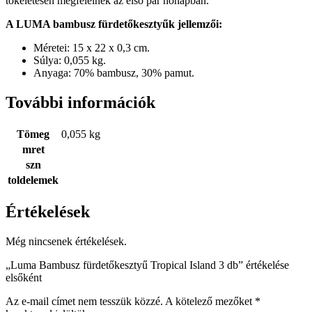
tökéletesen megfelelnek az első pár hónapban.
A LUMA bambusz fürdetőkesztyűk jellemzői:
Méretei: 15 x 22 x 0,3 cm.
Súlya: 0,055 kg.
Anyaga: 70% bambusz, 30% pamut.
További információk
Tömeg
0,055 kg
mret
szn
toldelemek
Értékelések
Még nincsenek értékelések.
„Luma Bambusz fürdetőkesztyű Tropical Island 3 db” értékelése
elsőként
Az e-mail címet nem tesszük közzé.
A kötelező mezőket
*