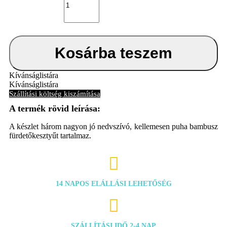
Bambusz
fürdetőkesztyű
Tropical
Island
3
db
Kosárba teszem
mennyiség
Kívánságlistára
Kívánságlistára
Szállítási költség kiszámítása
A készlet három nagyon jó nedvszívó, kellemesen puha bambusz
fürdetőkesztyűt tartalmaz.

14 NAPOS ELÁLLÁSI LEHETŐSÉG

SZÁLLÍTÁSI IDŐ 2-4 NAP