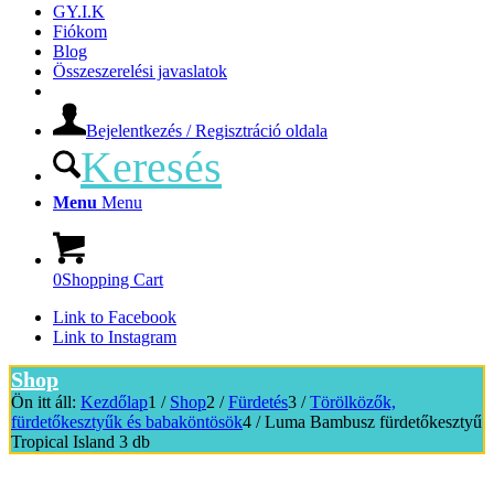
GY.I.K
Fiókom
Blog
Összeszerelési javaslatok
Bejelentkezés / Regisztráció oldala
Keresés
Menu
Menu
0
Shopping Cart
Link to Facebook
Link to Instagram
Shop
Ön itt áll:
Kezdőlap
1
/
Shop
2
/
Fürdetés
3
/
Törölközők,
fürdetőkesztyűk és babaköntösök
4
/
Luma Bambusz fürdetőkesztyű
Tropical Island 3 db