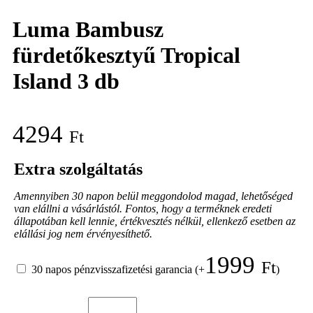
Luma Bambusz
fürdetőkesztyű Tropical
Island 3 db
4294
Ft
Extra szolgáltatás
Amennyiben 30 napon belül meggondolod magad, lehetőséged
van elállni a vásárlástól. Fontos, hogy a terméknek eredeti
állapotában kell lennie, értékvesztés nélkül, ellenkező esetben az
elállási jog nem érvényesíthető.
1999
Ft
30 napos pénzvisszafizetési garancia
(+
)
Luma