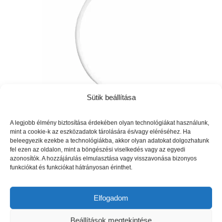
Sütik beállítása
Vízleeresztő cső a Bébé-jou Sense babakádakhaz
A legjobb élmény biztosítása érdekében olyan technológiákat használunk,
3310
Ft
mint a cookie-k az eszközadatok tárolására és/vagy eléréséhez. Ha
beleegyezik ezekbe a technológiákba, akkor olyan adatokat dolgozhatunk
fel ezen az oldalon, mint a böngészési viselkedés vagy az egyedi
azonosítók. A hozzájárulás elmulasztása vagy visszavonása bizonyos
funkciókat és funkciókat hátrányosan érinthet.
Részletek mutatása
Elfogadom
Kosárba teszem
Beállítások megtekintése