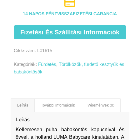

14 NAPOS PÉNZVISSZAFIZETÉSI GARANCIA
Fizetési És Szállítási Információk
Cikkszám:
L01615
Kategóriák:
Fürdetés
,
Törölközők, fürdető kesztyűk és
babaköntösök
Leírás
További információk
Vélemények (0)
Leírás
Kellemesen puha babaköntös kapucnival és
övvel, a holland LUMA Babycare kínálatában. A