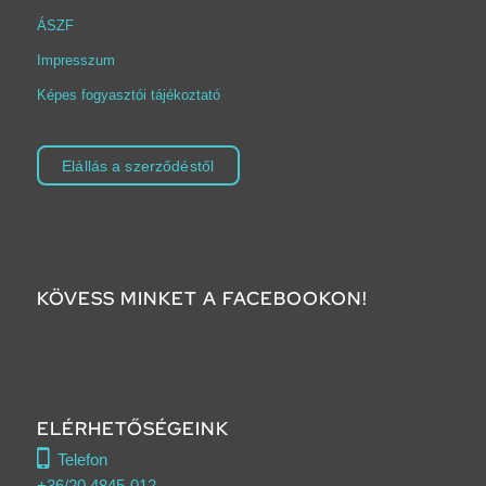
ÁSZF
Impresszum
Képes fogyasztói tájékoztató
Elállás a szerződéstől
KÖVESS MINKET A FACEBOOKON!
Click to accept marketing cookies and
enable this content
ELÉRHETŐSÉGEINK
Telefon
+36/20 4845-012