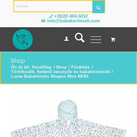
+36/20 484-5012
info@babakeritesek.com
Shop
Ön itt áll:
Kezdőlap
/
Shop
/
Fürdetés
/
Törölközők, fürdető kesztyűk és babaköntösök
/
Luma Babaköntös Shapes Mint 86/92