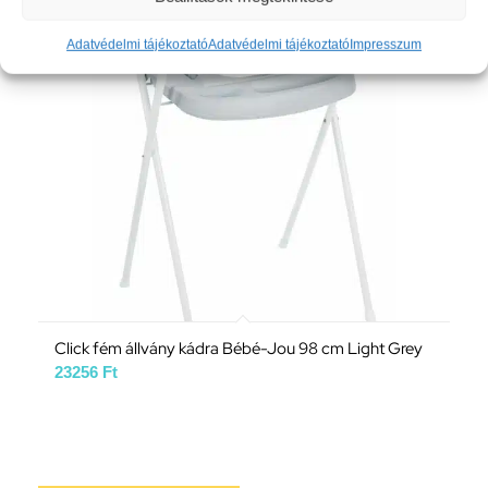
Kívánságlistára
Adatvédelmi tájékoztató
Adatvédelmi tájékoztató
Impresszum
Click fém állvány kádra Bébé-Jou 98 cm Light Grey
23256
Ft