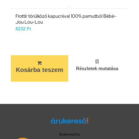
Frottír törülköző kapucnival 100% pamutból Bébé-
Jou Lou-Lou
8232
Ft
Részletek mutatása
Kosárba teszem
Árukereső.hu