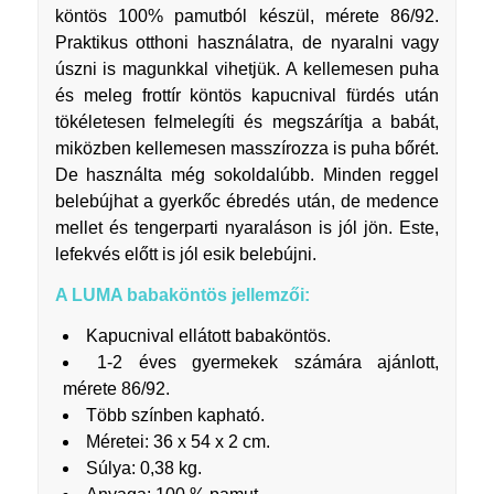
köntös 100% pamutból készül, mérete 86/92.
Praktikus otthoni használatra, de nyaralni vagy
úszni is magunkkal vihetjük. A kellemesen puha
és meleg frottír köntös kapucnival fürdés után
tökéletesen felmelegíti és megszárítja a babát,
miközben kellemesen masszírozza is puha bőrét.
De használta még sokoldalúbb. Minden reggel
belebújhat a gyerkőc ébredés után, de medence
mellet és tengerparti nyaraláson is jól jön. Este,
lefekvés előtt is jól esik belebújni.
A LUMA babaköntös jellemzői:
Kapucnival ellátott babaköntös.
1-2 éves gyermekek számára ajánlott,
mérete 86/92.
Több színben kapható.
Méretei: 36 x 54 x 2 cm.
Súlya: 0,38 kg.