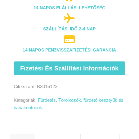
14 NAPOS ELÁLLÁSI LEHETŐSÉG

SZÁLLÍTÁSI IDŐ 2-4 NAP

14 NAPOS PÉNZVISSZAFIZETÉSI GARANCIA
Fizetési És Szállítási Információk
Cikkszám:
B3016123
Kategóriák:
Fürdetés
,
Törölközők, fürdető kesztyűk és
babaköntösök