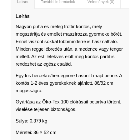
Leírás
További információk
Vélemények (0)
Leírás
Nagyon puha és meleg frottír köntös, mely
megszárítja és emellet maszírozza gyermeke bőrét.
Ennél viszont sokkal többminderre is használható.
Minden reggel ébredés után, a medence vagy tenger
mellett. Az esti lefekvés előtt még köntös partit is
rendezhet az egész család.
Egy kis hercekre/hercegnőre hasonlít majd benne. A
köntös 1-2 éves gyerekeknek ajánlott, 86/92 cm
magasságra.
Gyártása az Öko-Tex 100 előírásait betartva történt,
viselése teljesen biztonságos.
Súlya: 0,379 kg
Méretei: 36 × 52 cm