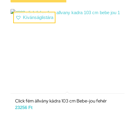
Kívánságlistára
Click fém állvány kádra 103 cm Bebe-jou fehér
23256
Ft