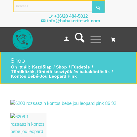
+36/20 484-5012
info@babakeritesek.com
Shop
Ön itt áll:
Kezdőlap
/
Shop
/
Fürdetés
/
Törölközők, fürdető kesztyűk és babaköntösök
/
Köntös Bébé-Jou Leopard Pink