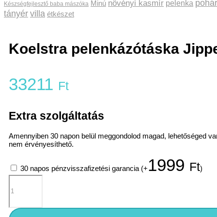
pohá
növényi kasmír
pelenka
Minú
Készségfejlesztő baba mászóka
tányér
villa
étkészet
Koelstra pelenkázótáska Jipp
33211
Ft
Extra szolgáltatás
Amennyiben 30 napon belül meggondolod magad, lehetőséged van elál
nem érvényesíthető.
1999
Ft
30 napos pénzvisszafizetési garancia
(+
)
Koelstra
pelenkázótáska
Jippe
Taupe
mennyiség