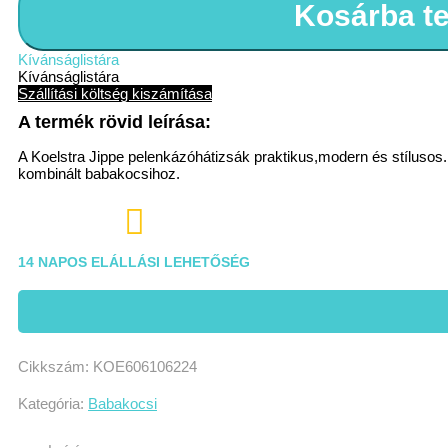
Kosárba t
Kívánságlistára
Kívánságlistára
Szállítási költség kiszámítása
A Koelstra Jippe pelenkázóhátizsák praktikus,modern és stílusos.
kombinált babakocsihoz.

14 NAPOS ELÁLLÁSI LEHETŐSÉG
Cikkszám:
KOE606106224
Kategória:
Babakocsi