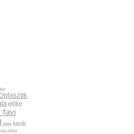
rács
Oplasztik
la
előke
 favi
d
kanál
játék
rács ajtóra