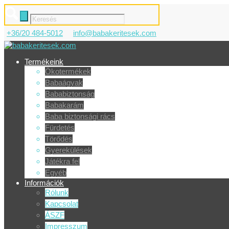
+36/20 484-5012
info@babakeritesek.com
Termékeink
Ökotermékek
Babaágyak
Bababiztonság
Babakarám
Baba biztonsági rács
Fürdetés
Törődés
Gyerekülések
Játékra fel
Egyéb
Információk
Rólunk
Kapcsolat
ÁSZF
Impresszum