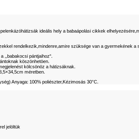
elenkázóhátizsák ideális hely a babaápolási cikkek elhelyezésére,mi
keszekkel rendelkezik,mindenre,amire szüksége van a gyermekének a 
a ,,babakocsi pántjaihoz“.
lpántoknak köszönhetöen.
s megjelenést kölcsönöz a hátizsáknak.
l 58,5×34,5cm méretben.
ség) Anyaga: 100% poliészter,Kézimosás 30°C.
el jelöltük