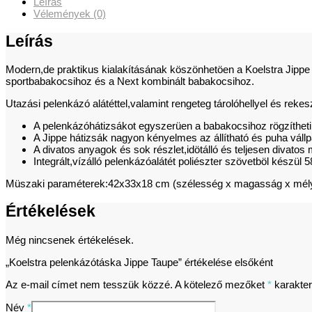
Leírás
Vélemények (0)
Leírás
Modern,de praktikus kialakításának köszönhetöen a Koelstra Jippe p
sportbabakocsihoz és a Next kombinált babakocsihoz.
Utazási pelenkázó alátéttel,valamint rengeteg tárolóhellyel és re
A pelenkázóhátizsákot egyszerüen a babakocsihoz rögzítheti 
A Jippe hátizsák nagyon kényelmes az állítható és puha vál
A divatos anyagok és sok részlet,idötálló és teljesen divato
Integrált,vízálló pelenkázóalátét poliészter szövetböl készü
Müszaki paraméterek:42x33x18 cm (szélesség x magasság x mély
Értékelések
Még nincsenek értékelések.
„Koelstra pelenkázótáska Jippe Taupe” értékelése elsőként
Az e-mail címet nem tesszük közzé.
A kötelező mezőket
*
karakterr
Név
*