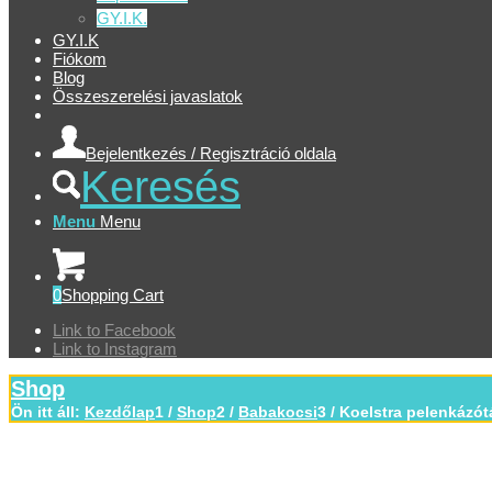
GY.I.K.
GY.I.K
Fiókom
Blog
Összeszerelési javaslatok
Bejelentkezés / Regisztráció oldala
Keresés
Menu
Menu
0
Shopping Cart
Link to Facebook
Link to Instagram
Shop
Ön itt áll:
Kezdőlap
1
/
Shop
2
/
Babakocsi
3
/
Koelstra pelenkázót