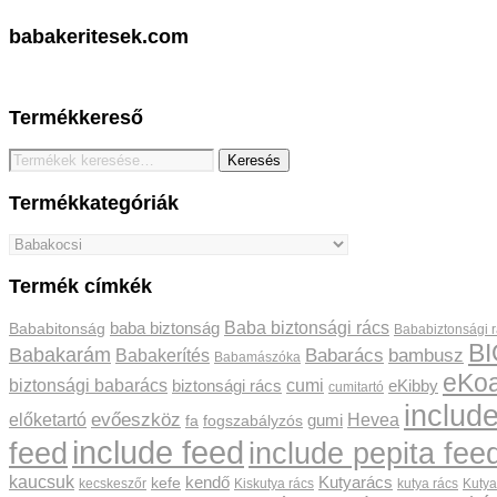
babakeritesek.com
Termékkereső
Keresés
Keresés
a
következőre:
Termékkategóriák
Termék címkék
Baba biztonsági rács
baba biztonság
Bababitonság
Bababiztonsági 
BI
Babakarám
Babakerítés
Babarács
bambusz
Babamászóka
eKoa
biztonsági babarács
cumi
biztonsági rács
eKibby
cumitartó
include
előketartó
evőeszköz
Hevea
gumi
fa
fogszabályzós
include feed
feed
include pepita fee
kaucsuk
kendő
Kutyarács
kefe
kecskeszőr
Kiskutya rács
kutya rács
Kutya