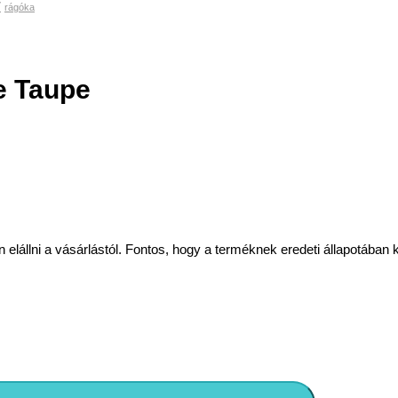
r
rágóka
e Taupe
lni a vásárlástól. Fontos, hogy a terméknek eredeti állapotában kell