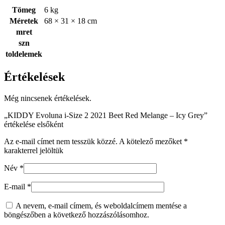
Tömeg
6 kg
Méretek
68 × 31 × 18 cm
mret
szn
toldelemek
Értékelések
Még nincsenek értékelések.
„KIDDY Evoluna i-Size 2 2021 Beet Red Melange – Icy Grey”
értékelése elsőként
Az e-mail címet nem tesszük közzé.
A kötelező mezőket
*
karakterrel jelöltük
Név
*
E-mail
*
A nevem, e-mail címem, és weboldalcímem mentése a
böngészőben a következő hozzászólásomhoz.