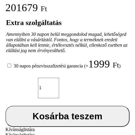
201679
Ft
Extra szolgáltatás
Amennyiben 30 napon belül meggondolod magad, lehetőséged
van elállni a vásárlástól. Fontos, hogy a terméknek eredeti
állapotában kell lennie, értékvesztés nélkül, ellenkező esetben az
elállási jog nem érvényesíthető.
1999
Ft
30 napos pénzvisszafizetési garancia
(+
)
KIDDY
Evoluna
i-
Size
2
2021
Beet
Kosárba teszem
Red
Melange
-
Kívánságlistára
Icy
Kívánságlistára