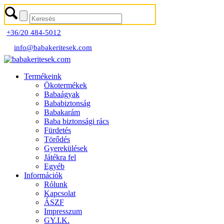
+36/20 484-5012
info@babakeritesek.com
Termékeink
Ökotermékek
Babaágyak
Bababiztonság
Babakarám
Baba biztonsági rács
Fürdetés
Törődés
Gyerekülések
Játékra fel
Egyéb
Információk
Rólunk
Kapcsolat
ÁSZF
Impresszum
GY.I.K.