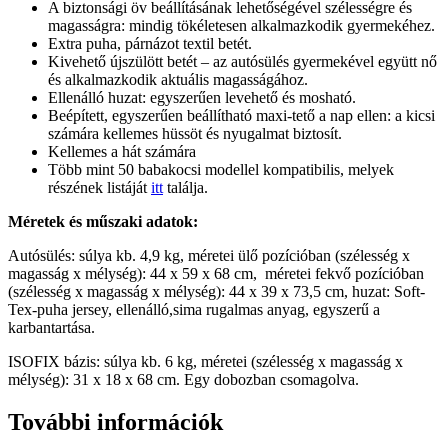
A biztonsági öv beállításának lehetőségével szélességre és
magasságra: mindig tökéletesen alkalmazkodik gyermekéhez.
Extra puha, párnázot textil betét.
Kivehető újszülött betét – az autósülés gyermekével együtt nő
és alkalmazkodik aktuális magasságához.
Ellenálló huzat: egyszerűen levehető és mosható.
Beépített, egyszerűen beállítható maxi-tető a nap ellen: a kicsi
számára kellemes hüssöt és nyugalmat biztosít.
Kellemes a hát számára
Több mint 50 babakocsi modellel kompatibilis, melyek
részének listáját
itt
találja.
Méretek és műszaki adatok:
Autósülés: súlya kb. 4,9 kg, méretei ülő pozícióban (szélesség x
magasság x mélység): 44 x 59 x 68 cm, méretei fekvő pozícióban
(szélesség x magasság x mélység): 44 x 39 x 73,5 cm, huzat: Soft-
Tex-puha jersey, ellenálló,sima rugalmas anyag, egyszerű a
karbantartása.
ISOFIX bázis: súlya kb. 6 kg, méretei (szélesség x magasság x
mélység): 31 x 18 x 68 cm. Egy dobozban csomagolva.
További információk