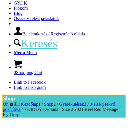
GY.I.K
Fiókom
Blog
Összeszerelési javaslatok
Bejelentkezés / Regisztráció oldala
Keresés
Menu
Menu
0
Shopping Cart
Link to Facebook
Link to Instagram
Shop
Ön itt áll:
Kezdőlap
1
/
Shop
2
/
Gyerekülések
3
/
0-13 kg fekvő
pozícíóval
4
/
KIDDY Evoluna i-Size 2 2021 Beet Red Melange –
Icy Grey