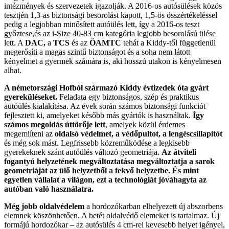
intézmények és szervezetek igazolják. A 2016-os autósülések közös
tesztjén 1,3-as biztonsági besorolást kapott, 1,5-ös összértékeléssel
pedig a legjobban minősített autóülés lett, így a 2016-os teszt
győztese,és az i-Size 40-83 cm kategória legjobb besorolású ülése
lett. A
DAC,
a
TCS
és az
ÖAMTC
tehát a Kiddy-től függetlenül
megerősíti a magas szintű biztonságot és a soha nem látott
kényelmet a gyermek számára is, aki hosszú utakon is kényelmesen
alhat.
A németországi Hofból származó Kiddy évtizedek óta gyárt
gyereküléseket.
Feladata egy biztonságos, szép és praktikus
autóülés kialakítása. Az évek során számos biztonsági funkciót
fejlesztett ki, amelyeket később más gyártók is használtak.
Így
számos megoldás úttörője lett
, amelyek közül érdemes
megemlíteni az
oldalsó védelmet, a védőpultot, a lengéscsillapítót
és még sok mást. Legfrissebb közreműködése a legkisebb
gyerekeknek szánt autóülés változó geometriája.
Az átviteli
fogantyú helyzetének megváltoztatása megváltoztatja a sarok
geometriáját az ülő helyzetből a fekvő helyzetbe. És mint
egyetlen vállalat a világon, ezt a technológiát jóváhagyta az
autóban való használatra.
Még jobb oldalvédelem
a hordozókarban elhelyezett új abszorbens
elemnek köszönhetően. A betét oldalvédő elemeket is tartalmaz. Új
formájú hordozókar – az autósülés 4 cm-rel kevesebb helyet igényel,