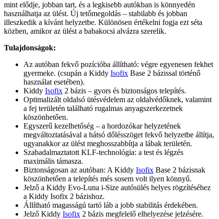
mint elődje, jobban tart, és a legkisebb autókban is könnyedén
használhatja az ülést. Új tetőmegoldás – stabilabb és jobban
illeszkedik a kívánt helyzetbe. Különösen értékelni fogja ezt séta
közben, amikor az ülést a babakocsi alvázra szerelik.
Tulajdonságok:
Az autóban fekvő pozícióba állítható: végre egyenesen fekhet
gyermeke. (csupán a Kiddy
Isofix
Base 2 bázissal történő
használat esetében).
Kiddy
Isofix
2 bázis – gyors és biztonságos telepítés.
Optimalizált oldalsó ütésvédelem az oldalvédőknek, valamint
a fej területén található rugalmas anyagszerkezetnek
köszönhetően.
Egyszerű kezelhetőség – a hordozókar helyzetének
megváltoztatásával a hátsó dőlésszöget fekvő helyzetbe állítja,
ugyanakkor az ülést meghosszabbítja a lábak területén.
Szabadalmaztatott KLF-technológia: a test és légzés
maximális támasza.
Biztonságosan az autóban: A Kiddy
Isofix
Base 2 bázisnak
köszönhetően a telepítés més sosem volt ilyen könnyű.
Jelző a Kiddy Evo-Luna i-Size autósülés helyes rögzítéséhez
a Kiddy Isofix 2 bázishoz.
Állítható magasságú tartó láb a jobb stabilitás érdekében.
Jelző Kiddy
Isofix
2 bázis megfelelő elhelyezése jelzésére.