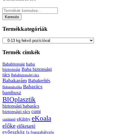
Keresés
a
Keresés
következőre:
Termékkategóriák
Termék címkék
baba
Bababitonság
biztonság
Baba biztonsági
rács
Bababiztonsági rács
Babakarám
Babakerítés
Babarács
Babamászóka
bambusz
BIOplasztik
biztonsági babarács
cumi
biztonsági rács
eKoala
eKibby
cumitartó
előke
előketartó
evőeszköz
fa
fogszabályzós