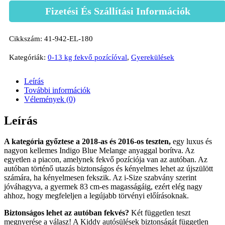
Fizetési És Szállítási Információk
Cikkszám:
41-942-EL-180
Kategóriák:
0-13 kg fekvő pozícíóval
,
Gyerekülések
Leírás
További információk
Vélemények (0)
Leírás
A kategória győztese a 2018-as és 2016-os teszten,
egy luxus és
nagyon kellemes Indigo Blue Melange anyaggal borítva. Az
egyetlen a piacon, amelynek fekvő pozíciója van az autóban. Az
autóban történő utazás biztonságos és kényelmes lehet az újszülött
számára, ha kényelmesen fekszik. Az i-Size szabvány szerint
jóváhagyva, a gyermek 83 cm-es magasságáig, ezért elég nagy
ahhoz, hogy megfeleljen a legújabb törvényi előírásoknak.
Biztonságos lehet az autóban fekvés?
Két független teszt
megnyerése a válasz! A Kiddy autósülések biztonságát független