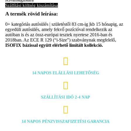
Grey
Szállítási költség kiszámítása
mennyiség
0+ kategóriás autósülés | születéstől 83 cm-ig |kb 15 hónapig, az
egyedüli autósülés, amely fekvő pozícióval rendelkezik az
autóban is és az össz-európai tesztek nyertese 2016-ban és
2018ban. Az ECE R 129 (“i-Size”) szabványnak megfelelő,
ISOFIX bázissal együtt elérhető limitált kollekció.

14 NAPOS ELÁLLÁSI LEHETŐSÉG

SZÁLLÍTÁSI IDŐ 2-4 NAP

14 NAPOS PÉNZVISSZAFIZETÉSI GARANCIA