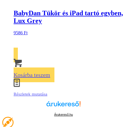
BabyDan Tükör és iPad tartó egyben,
Lux Grey
9586
Ft
Kosárba teszem
Részletek mutatása
Árukereső.hu