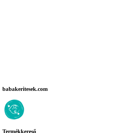
babakeritesek.com
Termékkereső