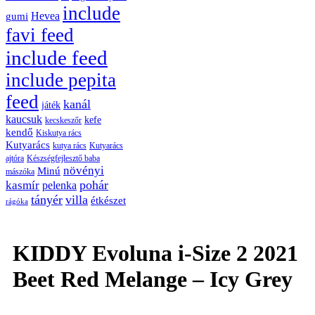
include
Hevea
gumi
favi feed
include feed
include pepita
feed
kanál
játék
kaucsuk
kefe
kecskeszőr
kendő
Kiskutya rács
Kutyarács
kutya rács
Kutyarács
ajtóra
Készségfejlesztő baba
növényi
Minú
mászóka
pohár
kasmír
pelenka
tányér
villa
étkészet
rágóka
KIDDY Evoluna i-Size 2 2021
Beet Red Melange – Icy Grey