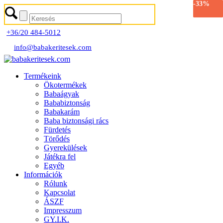
-33%
-33%
-33%
-33%
+36/20 484-5012
info@babakeritesek.com
Termékeink
Ökotermékek
Babaágyak
Bababiztonság
Babakarám
Baba biztonsági rács
Fürdetés
Törődés
Gyerekülések
Játékra fel
Egyéb
Információk
Rólunk
Kapcsolat
ÁSZF
Impresszum
GY.I.K.