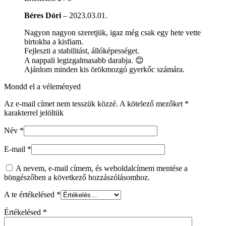
Béres Dóri
–
2023.03.01.
Nagyon nagyon szeretjük, igaz még csak egy hete vette
birtokba a kisfiam.
Fejleszti a stabilitást, állóképességet.
A nappali legizgalmasabb darabja. 😊
Ajánlom minden kis örökmozgó gyerkőc számára.
Mondd el a véleményed
Az e-mail címet nem tesszük közzé.
A kötelező mezőket
*
karakterrel jelöltük
Név
*
E-mail
*
A nevem, e-mail címem, és weboldalcímem mentése a
böngészőben a következő hozzászólásomhoz.
A te értékelésed
*
Értékelésed
*