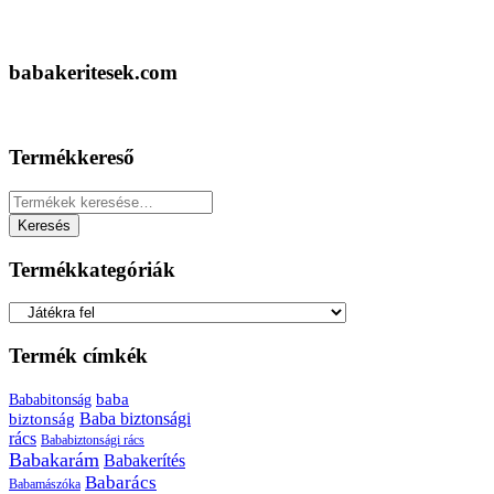
babakeritesek.com
Termékkereső
Keresés
a
Keresés
következőre:
Termékkategóriák
Termék címkék
baba
Bababitonság
biztonság
Baba biztonsági
rács
Bababiztonsági rács
Babakarám
Babakerítés
Babarács
Babamászóka