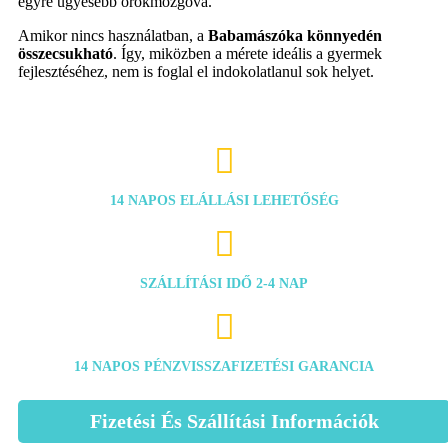
egyre ügyesebb örökmozgóvá.
Amikor nincs használatban, a
Babamászóka könnyedén
összecsukható
. Így, miközben a mérete ideális a gyermek
fejlesztéséhez, nem is foglal el indokolatlanul sok helyet.

14 NAPOS ELÁLLÁSI LEHETŐSÉG

SZÁLLÍTÁSI IDŐ 2-4 NAP

14 NAPOS PÉNZVISSZAFIZETÉSI GARANCIA
Fizetési És Szállítási Információk