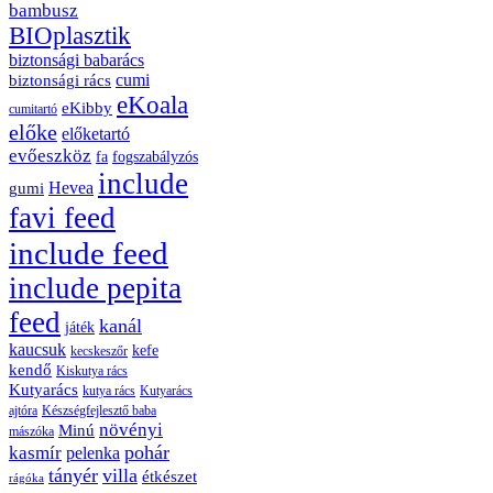
bambusz
BIOplasztik
biztonsági babarács
cumi
biztonsági rács
eKoala
eKibby
cumitartó
előke
előketartó
evőeszköz
fa
fogszabályzós
include
Hevea
gumi
favi feed
include feed
include pepita
feed
kanál
játék
kaucsuk
kefe
kecskeszőr
kendő
Kiskutya rács
Kutyarács
kutya rács
Kutyarács
ajtóra
Készségfejlesztő baba
növényi
Minú
mászóka
pohár
kasmír
pelenka
tányér
villa
étkészet
rágóka