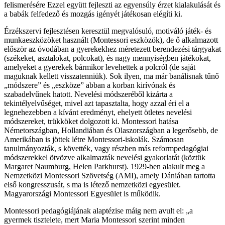
felismerésére Ezzel együtt fejleszti az egyensúly érzet kialakulását és
a babák felfedező és mozgás igényét játékosan elégíti ki.
Érzékszervi fejlesztésen keresztül megvalósuló, motiváló játék- és
munkaeszközöket használt (Montessori eszközök), de ő alkalmazott
először az óvodában a gyerekekhez méretezett berendezési tárgyakat
(székeket, asztalokat, polcokat), és nagy mennyiségben játékokat,
amelyeket a gyerekek bármikor levehettek a polcról (de saját
maguknak kellett visszatenniük). Sok ilyen, ma már banálisnak tűnő
„módszere” és „eszköze” abban a korban kirívónak és
szabadelvűnek hatott. Nevelési módszeréből kizárta a
tekintélyelvűséget, mivel azt tapasztalta, hogy azzal éri el a
legnehezebben a kívánt eredményt, ehelyett ötletes nevelési
módszereket, trükköket dolgozott ki. Montessori hatása
Németországban, Hollandiában és Olaszországban a legerősebb, de
Amerikában is jöttek létre Montessori-iskolák. Számosan
tanulmányozták, s követték, vagy részben más reformpedagógiai
módszerekkel ötvözve alkalmazták nevelési gyakorlatát (köztük
Margaret Naumburg, Helen Parkhurst). 1929-ben alakult meg a
Nemzetközi Montessori Szövetség (AMI), amely Dániában tartotta
első kongresszusát, s ma is létező nemzetközi egyesület.
Magyarországi Montessori Egyesület is működik.
Montessori pedagógiájának alaptézise máig nem avult el: „a
gyermek tisztelete, mert Maria Montessori szerint minden