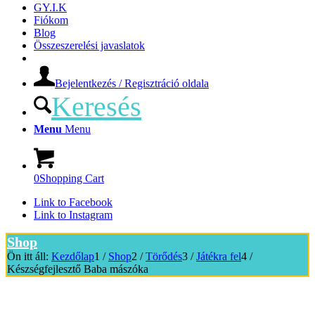
GY.I.K
Fiókom
Blog
Összeszerelési javaslatok
Bejelentkezés / Regisztráció oldala
Keresés
Menu
Menu
0
Shopping Cart
Link to Facebook
Link to Instagram
Shop
Ön itt áll:
Kezdőlap
1
/
Shop
2
/
Törődés
3
/
Játékra fel
4
/
Készségfejlesztő Baba mászóka