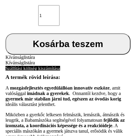
Készségfejlesztő
Baba
mászóka
mennyiség
Kosárba teszem
Kívánságlistára
Kívánságlistára
Szállítási költség kiszámítása
A
mozgásfejlesztés egyedülállóan innovatív eszköze
, amit
valósággal
imádnak a gyerekek
. Onnantól kezdve, hogy a
gyermek már stabilan járni tud, egészen az óvodás korig
ideális választást jelenthet.
Miközben a gyerkőc lelkesen felmászik, lemászik, átmászik és
leugrik, a Babamászóka segítségével folyamatosan
fejlődik az
izomzata, a koordinációs képessége és a reakcióideje
. A
speciális mászókán a gyermek játszva tanul, erősödik és válik