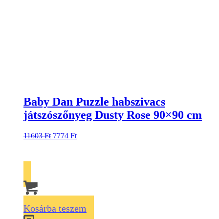
Baby Dan Puzzle habszivacs
játszószőnyeg Dusty Rose 90×90 cm
11603
Ft
7774
Ft
Kosárba teszem