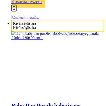
Kosárba teszem
Részletek mutatása
Kívánságlistára
Kívánságlistára
Baby Dan Puzzle habszivacs