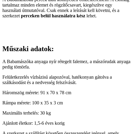
tartalmaz minden elemet és rögzítőcsavart, kiegészítve egy
használati útmutatóval. Csak ennek a leírását kell követni, és a
szerkezet
perceken belül használatra kész
lehet.
Műszaki adatok:
A Babamászóka anyaga nyír rétegelt falemez, a mászórudak anyaga
pedig tömörfa.
Felületkezelés vízbázisú alapozóval, hatékonyan gátolva a
szálkásodást és a nedvesség felszívását.
Háromszög mérete: 91 x 70 x 78 cm
Rámpa mérete: 100 x 35 x 3 cm
Maximális terhelés: 30 kg
Ajánlott életkor: 1,5-6 éves korig
A szerkezet a szállítást követően összeszerelést igényel, amely