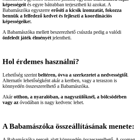
képességeit
és egyre bátrabban terjesztheti ki azokat. A
Babamászóka egyszerre
erősíti a kicsik izomzatát, fokozza
bennük a felfedező kedvet és fejleszti a koordinációs
képességeike
t.
A Babamászóka mellett beszerezhető csúszda pedig a valódi
önfeledt játék élményét
jelentheti.
Hol érdemes használni?
Lehetőség szerint
beltéren, óvva a szerkezetet a nedvességtől
.
Alternatív lehetőségként akár a kertben, vagy a teraszon is
könnyedén összeszerelhető a Babamászóka.
Akár
otthon, a nyaralóban, a nagyszülőknél, a bölcsödében
vagy az
óvodában is nagy kedvenc lehet.
A Babamászóka összeállításának menete:
A Babamászóka percek alatt könnyedén összeszerelhető. A csomag