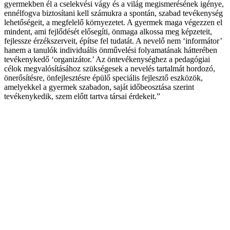
gyermekben él a cselekvési vágy és a világ megismerésének igénye,
ennélfogva biztosítani kell számukra a spontán, szabad tevékenység
lehetőségeit, a megfelelő környezetet. A gyermek maga végezzen el
mindent, ami fejlődését elősegíti, önmaga alkossa meg képzeteit,
fejlessze érzékszerveit, építse fel tudatát. A nevelő nem ‘informátor’
hanem a tanulók individuális önművelési folyamatának hátterében
tevékenykedő ‘organizátor.’ Az öntevékenységhez a pedagógiai
célok megvalósításához szükségesek a nevelés tartalmát hordozó,
önerősítésre, önfejlesztésre épülő speciális fejlesztő eszközök,
amelyekkel a gyermek szabadon, saját időbeosztása szerint
tevékenykedik, szem előtt tartva társai érdekeit.”