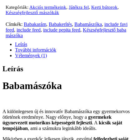
Kategóriák:
Akciós termékeink
,
Játékra fel
,
Kerti bútorok
,
Készségfejlesztő mászókák
Címkék:
Babakarám
,
Babakerítés
,
Babamászóka
,
include favi
feed
,
include feed
,
include pepita feed
,
Készségfejlesztő baba
mászóka
Leírás
További információk
Vélemények (1)
Leírás
Babamászóka
A különlegesen új és innovatív Babamászóka egy gyermekorvos
ötletének eredménye. Nagy előnye, hogy a
gyermekek
úgynevezett motorikus képességeit fejleszti
. A
kicsik saját
tempójában
, ami a számukra leginkább ideális.
Miközben a gyerkőc lelkesen játszik, egyúttal
felfedezheti saját