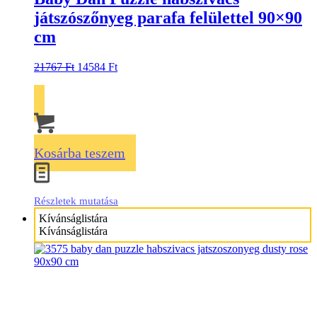
játszószőnyeg parafa felülettel 90×90
cm
21767
Ft
14584
Ft
Kosárba teszem
Részletek mutatása
Kívánságlistára
Kívánságlistára