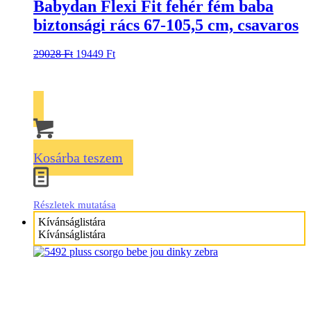
Babydan Flexi Fit fehér fém baba
biztonsági rács 67-105,5 cm, csavaros
29028
Ft
19449
Ft
Kosárba teszem
Részletek mutatása
Kívánságlistára
Kívánságlistára