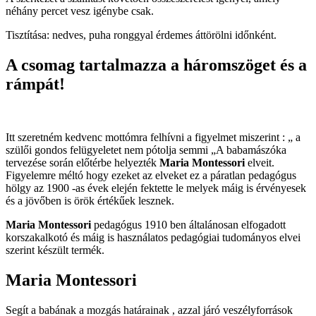
néhány percet vesz igénybe csak.
Tisztítása: nedves, puha ronggyal érdemes áttörölni időnként.
A csomag tartalmazza a háromszöget és a
rámpát!
Itt szeretném kedvenc mottómra felhívni a figyelmet miszerint : „ a
szülői gondos felügyeletet nem pótolja semmi „A babamászóka
tervezése során előtérbe helyezték
Maria Montessori
elveit.
Figyelemre méltó hogy ezeket az elveket ez a páratlan pedagógus
hölgy az 1900 -as évek elején fektette le melyek máig is érvényesek
és a jövőben is örök értékűek lesznek.
Maria Montessori
pedagógus 1910 ben általánosan elfogadott
korszakalkotó és máig is használatos pedagógiai tudományos elvei
szerint készült termék.
Maria Montessori
Segít a babának a mozgás határainak , azzal járó veszélyforrások