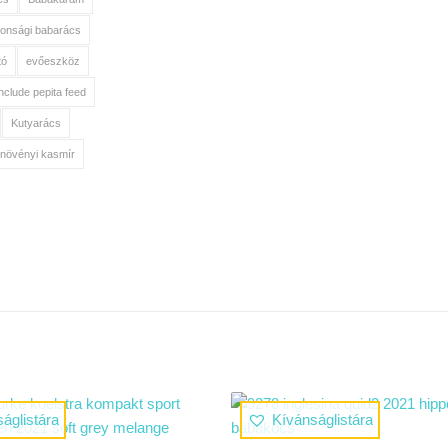
tonsági babarács
tó
evőeszköz
include pepita feed
Kutyarács
növényi kasmír
áglistára
Kívánságlistára