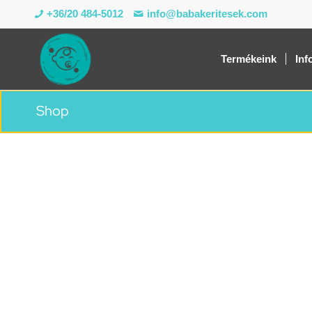
+36/20 484-5012
info@babakeritesek.com
Termékeink
Inf
Shop