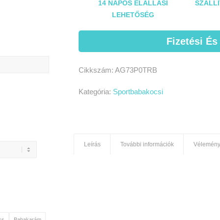
14 NAPOS ELÁLLÁSI
SZÁLLÍ
LEHETŐSÉG
Fizetési És
Cikkszám:
AG73P0TRB
Kategória:
Sportbabakocsi
Leírás
További információk
Vélemény
cs
Babakarám