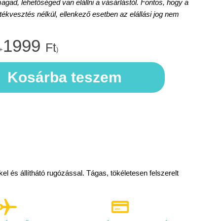
d, lehetőséged van elállni a vásárlástól. Fontos, hogy a
rtékvesztés nélkül, ellenkező esetben az elállási jog nem
1999
Ft
+
)
Kosárba teszem
l és állíthátó rugózással. Tágas, tökéletesen felszerelt

