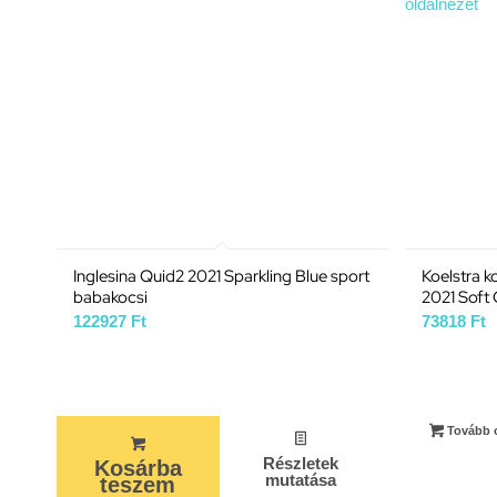
Inglesina Quid2 2021 Sparkling Blue sport
Koelstra 
babakocsi
2021 Soft
122927
Ft
73818
Ft
Tovább 
Részletek
Kosárba
mutatása
teszem