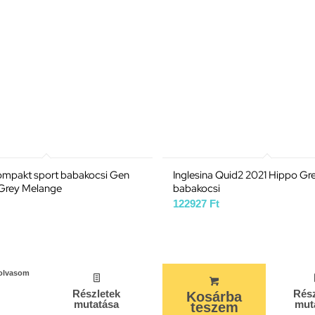
kompakt sport babakocsi Gen
Inglesina Quid2 2021 Hippo Gr
 Grey Melange
babakocsi
122927
Ft
olvasom
Részletek
Rész
Kosárba
mutatása
mut
teszem