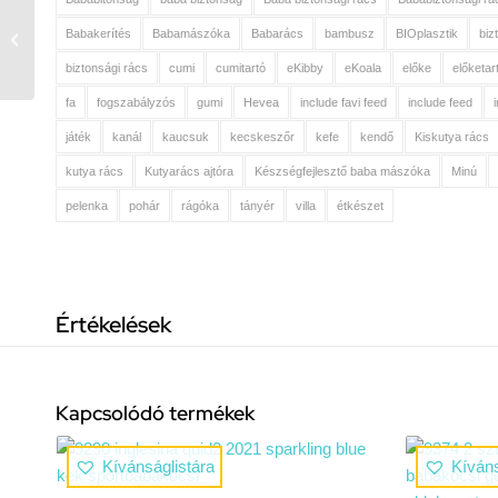
Babydan Zsebes
Babakerítés
Babamászóka
Babarács
bambusz
BIOplasztik
biz
ülésvédő, magas 3az1-
bem
biztonsági rács
cumi
cumitartó
eKibby
eKoala
előke
előketar
fa
fogszabályzós
gumi
Hevea
include favi feed
include feed
játék
kanál
kaucsuk
kecskeszőr
kefe
kendő
Kiskutya rács
kutya rács
Kutyarács ajtóra
Készségfejlesztő baba mászóka
Minú
pelenka
pohár
rágóka
tányér
villa
étkészet
Értékelések
Kapcsolódó termékek
Kívánságlistára
Kíváns