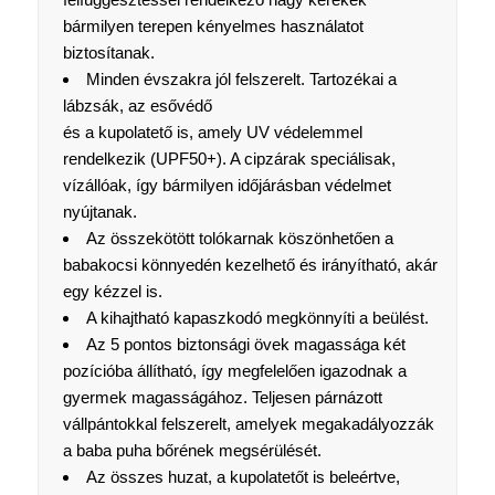
bármilyen terepen kényelmes használatot
biztosítanak.
Minden évszakra jól felszerelt. Tartozékai a
lábzsák, az esővédő
és a kupolatető is, amely UV védelemmel
rendelkezik (UPF50+). A cipzárak speciálisak,
vízállóak, így bármilyen időjárásban védelmet
nyújtanak.
Az összekötött tolókarnak köszönhetően a
babakocsi könnyedén kezelhető és irányítható, akár
egy kézzel is.
A kihajtható kapaszkodó megkönnyíti a beülést.
Az 5 pontos biztonsági övek magassága két
pozícióba állítható, így megfelelően igazodnak a
gyermek magasságához. Teljesen párnázott
vállpántokkal felszerelt, amelyek megakadályozzák
a baba puha bőrének megsérülését.
Az összes huzat, a kupolatetőt is beleértve,