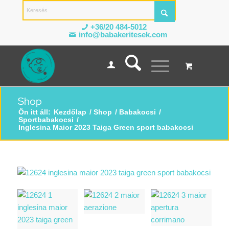
+36/20 484-5012
info@babakeritesek.com
Shop
Ön itt áll:
Kezdőlap
/
Shop
/
Babakocsi
/
Sportbabakocsi
/
Inglesina Maior 2023 Taiga Green sport babakocsi