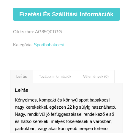
Fizetési És Szállítási Információk
Cikkszám:
AG85Q0TGG
Kategória:
Sportbabakocsi
Leírás
További információk
Vélemények (0)
Leírás
Kényelmes, kompakt és könnyű sport babakocsi
nagy kerekekkel, egészen 22 kg súlyig használható.
Nagy, rendkívül jó felfüggesztéssel rendelkező első
és hátsó kerekek, melyek tökéletesek a városban,
parkokban, vagy akár könnyebb terepen történő