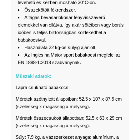
levehető és kézben mosható 30°C-on.
Összekötött fékrendszer.
A tágas bevásárlókosár fényvisszaverő
elemekkel van ellátva, így akár sötétben vagy borús
időben is teljes biztonságban közlekedhet a
babakocsival.
Használata 22 kg-os súlyig ajánlott.
Az Inglesina Maior sport babakocsi megfelel az
EN 1888-1:2018 szabványnak.
Műszaki adatok:
Lapra csukható babakocsi.
Méretek szétnyitott állapotban: 52,5 x 107 x 87,5 cm
(szélesség x magasság x mélység).
Méretek összecsukott állapotban: 52,5 x 63 x 29 cm
(szélesség x magasság x mélység).
Súly: 7,9 kg, a vázszerkezet anyaga: alumínium, a