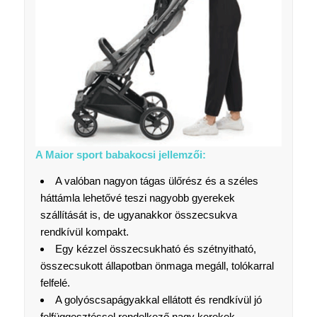
A Maior sport babakocsi jellemzői:
A valóban nagyon tágas ülőrész és a széles
háttámla lehetővé teszi nagyobb gyerekek
szállítását is, de ugyanakkor összecsukva
rendkívül kompakt.
Egy kézzel összecsukható és szétnyitható,
összecsukott állapotban önmaga megáll, tolókarral
felfelé.
A golyóscsapágyakkal ellátott és rendkívül jó
felfüggesztéssel rendelkező nagy kerekek