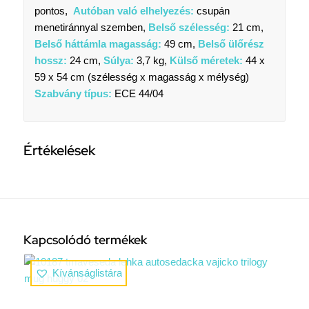
pontos,
Autóban való elhelyezés:
csupán
menetiránnyal szemben,
Belső szélesség:
21 cm,
Belső háttámla magasság:
49 cm,
Belső ülőrész
hossz:
24 cm,
Súlya:
3,7 kg,
Külső méretek:
44 x
59 x 54 cm (szélesség x magasság x mélység)
Szabvány típus:
ECE 44/04
Értékelések
Kapcsolódó termékek
Kívánságlistára