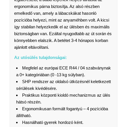
ergonomikus párna biztosítja. Az alsó részben
emelkedő van, amely a lábacskákat hasonló
pozícióba helyezi, mint az anyaméhben volt. A kicsi
így stabilan helyezkedik el az ülésben és maximális
biztonságban van. Ezáltal nyugodtabb az út során és
könnyebben elalszik. A betétet 3-4 hónapos korban
ajánlott eltávolítani.
Az utósülés tulajdonságai:
Megfelel az európai ECE R44 / 04 szabványnak
a 0+ kategóriában (0 -13 kg súlyban).
SHP rendszer az oldalsó ütközésnél keletkezett
sérülések kivédésére.
Praktikus központi kioldó mechanizmus az ülés
hátsó részén.
Ergonomikusan formált fogantyú – 4 pozícióba
állítható.
Hasnálható gyerek hordozó ként.