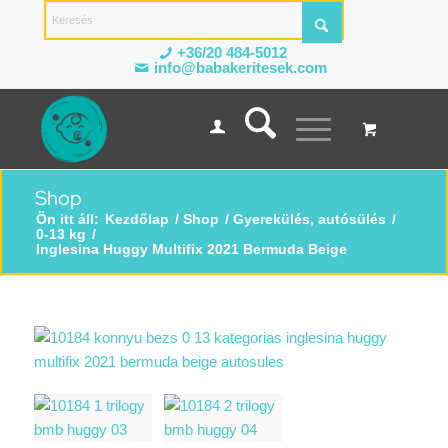
+36/20 484-5012
info@babakeritesek.com
Shop
Ön itt áll:
Kezdőlap
/
Shop
/
Gyerekülés, autósülés
/
0-13 kg
/
Inglesina Huggy Multifix 2021 Bermuda Beige