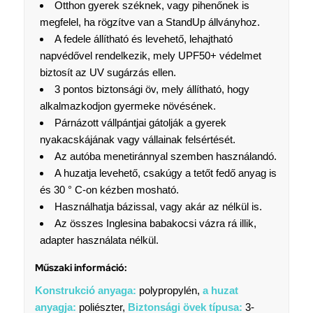
Otthon gyerek széknek, vagy pihenőnek is
megfelel, ha rögzítve van a StandUp állványhoz.
A fedele állítható és levehető, lehajtható
napvédővel rendelkezik, mely UPF50+ védelmet
biztosít az UV sugárzás ellen.
3 pontos biztonsági öv, mely állítható, hogy
alkalmazkodjon gyermeke növésének.
Párnázott vállpántjai gátolják a gyerek
nyakacskájának vagy vállainak felsértését.
Az autóba menetiránnyal szemben használandó.
A huzatja levehető, csakúgy a tetőt fedő anyag is
és 30 ° C-on kézben mosható.
Használhatja bázissal, vagy akár az nélkül is.
Az összes Inglesina babakocsi vázra rá illik,
adapter használata nélkül.
Műszaki információ:
Konstrukció anyaga:
polypropylén,
a huzat
anyagja:
poliészter,
Biztonsági övek típusa:
3-