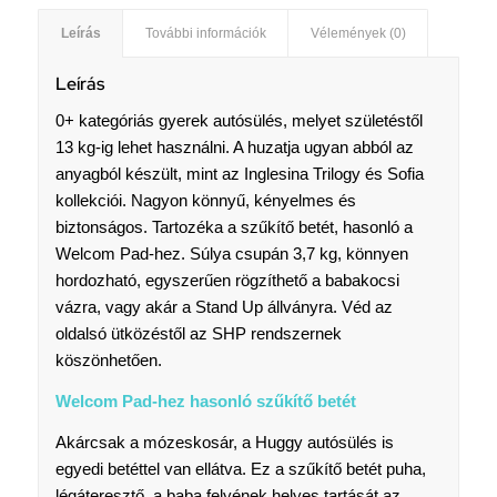
Leírás
További információk
Vélemények (0)
Leírás
0+ kategóriás gyerek autósülés, melyet születéstől
13 kg-ig lehet használni. A huzatja ugyan abból az
anyagból készült, mint az Inglesina Trilogy és Sofia
kollekciói. Nagyon könnyű, kényelmes és
biztonságos. Tartozéka a szűkítő betét, hasonló a
Welcom Pad-hez. Súlya csupán 3,7 kg, könnyen
hordozható, egyszerűen rögzíthető a babakocsi
vázra, vagy akár a Stand Up állványra. Véd az
oldalsó ütközéstől az SHP rendszernek
köszönhetően.
Welcom Pad-hez hasonló szűkítő betét
Akárcsak a mózeskosár, a Huggy autósülés is
egyedi betéttel van ellátva. Ez a szűkítő betét puha,
légáteresztő, a baba felyének helyes tartását az