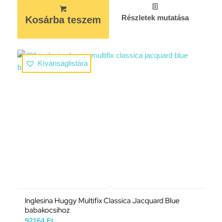
Részletek mutatása
Kosárba teszem
Kívánságlistára
Inglesina Huggy Multifix Classica Jacquard Blue
babakocsihoz
92164
Ft