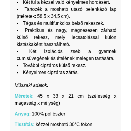
Két fül a kézzel való kényelmes hordásért.
Tartozék a mosható utazó pelenkázó lap
(méretek: 58,5 x 34,5 cm).
Tágas és multifunkciós belső rekeszek.
Praktikus és nagy, mágnesesen zárható
külső rekesz, mely lecsatolással külön
kistáskaként használható.
Két izolációs zseb a gyermek
cumisüvegének és ételének melegen tartására.
További cipzáros külső rekesz.
Kényelmes cipzáras zárás.
Műszaki adatok:
Méretek:
45 x 33 x 21 cm (szélesség x
magasság x mélység)
Anyag:
100% poliészter
Tisztítás:
kézzel mosható 30°C fokon