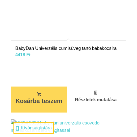
BabyDan Univerzális cumisüveg tartó babakocsira
4418
Ft
Részletek mutatása
Kosárba teszem
Kívánságlistára