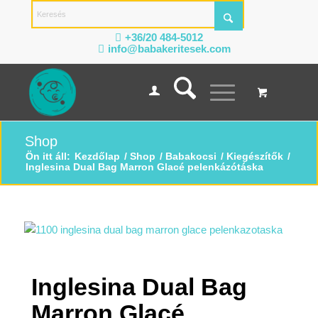
+36/20 484-5012
info@babakeritesek.com
Shop
Ön itt áll:
Kezdőlap
/
Shop
/
Babakocsi
/
Kiegészítők
/
Inglesina Dual Bag Marron Glacé pelenkázótáska
Inglesina Dual Bag
Marron Glacé