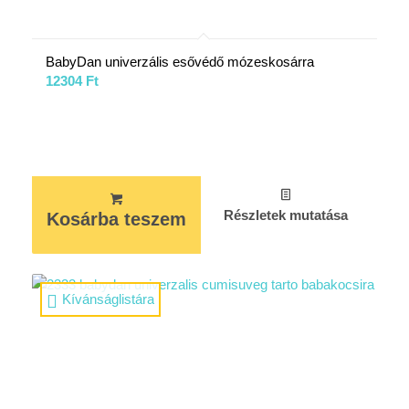
BabyDan univerzális esővédő mózeskosárra
12304
Ft
Részletek mutatása
Kosárba teszem
Kívánságlistára