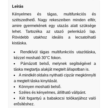
Leírás
Kényelmes és tágas, multifunkciós és
szétszedhető. Nagy rekeszeiben minden elfér,
amire gyermekének egy utazás alatt szüksége
lehet. Tartozéka az utazó pelenkázó lap.
Rövidebb utakhoz ideális a lecsatolható
kistáska.
Rendkívül tágas multifunkciós utazótáska,
kézzel mosható 30°C fokon.
Párnázott belső, melynek segítségével a
táska megtartja alakját megtelt állapotban is.
A mindkét oldalra nyitható cipzár megkönnyíti
a megtelt táska kinyitását.
Könnyen mosható belső.
Széles és kényelmes, állítható vállpánt.
Két fogantyú a babakocsi tolókarjához való
erősítéshez.