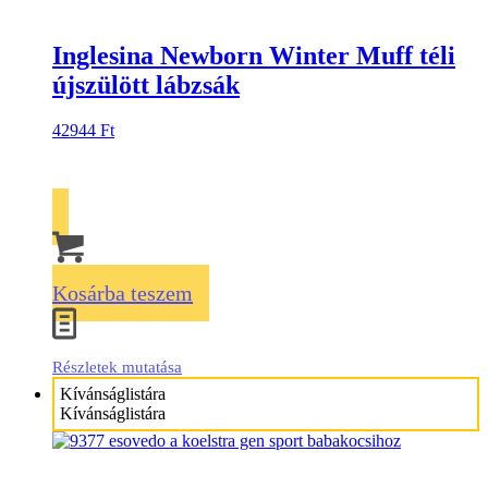
Inglesina Newborn Winter Muff téli
újszülött lábzsák
42944
Ft
Kosárba teszem
Részletek mutatása
Kívánságlistára
Kívánságlistára