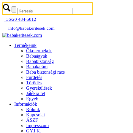
+36/20 484-5012
info@babakeritesek.com
Termékeink
Ökotermékek
Babaágyak
Bababiztonság
Babakarám
Baba biztonsági rács
Fürdetés
Törődés
Gyerekülések
Játékra fel
Egyéb
Információk
Rólunk
Kapcsolat
ÁSZF
Impresszum
GY.I.K.