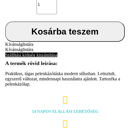
Day
Bag
Velvet
Grey
pelenkázótáska
mennyiség
Kosárba teszem
Kívánságlistára
Kívánságlistára
Szállítási költség kiszámítása
Praktikus, tágas pelenkázótáska modern stílusban. Letisztult,
egyszerű változat, mindennapi használatra ajánlott. Tartozéka a
pelenkázólap.

14 NAPOS ELÁLLÁSI LEHETŐSÉG
