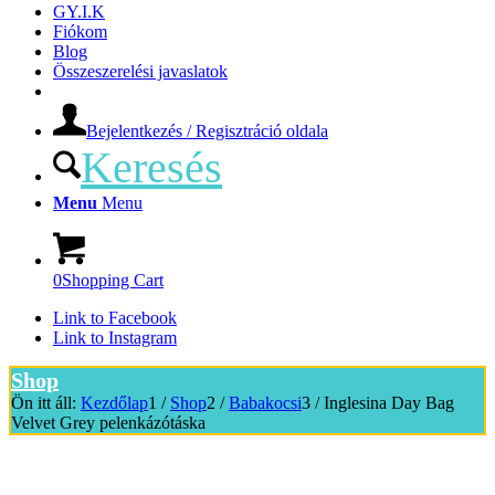
GY.I.K
Fiókom
Blog
Összeszerelési javaslatok
Bejelentkezés / Regisztráció oldala
Keresés
Menu
Menu
0
Shopping Cart
Link to Facebook
Link to Instagram
Shop
Ön itt áll:
Kezdőlap
1
/
Shop
2
/
Babakocsi
3
/
Inglesina Day Bag
Velvet Grey pelenkázótáska