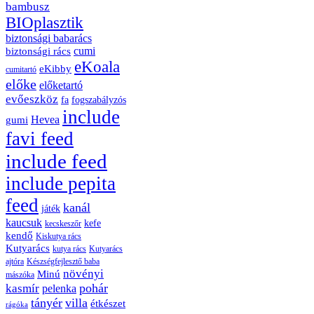
bambusz
BIOplasztik
biztonsági babarács
cumi
biztonsági rács
eKoala
eKibby
cumitartó
előke
előketartó
evőeszköz
fa
fogszabályzós
include
Hevea
gumi
favi feed
include feed
include pepita
feed
kanál
játék
kaucsuk
kefe
kecskeszőr
kendő
Kiskutya rács
Kutyarács
kutya rács
Kutyarács
ajtóra
Készségfejlesztő baba
növényi
Minú
mászóka
pohár
kasmír
pelenka
tányér
villa
étkészet
rágóka