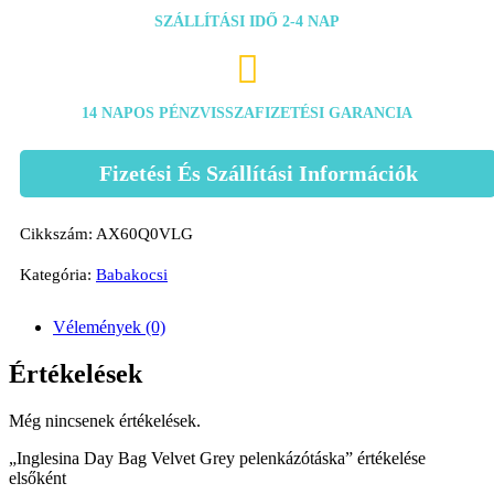
SZÁLLÍTÁSI IDŐ 2-4 NAP

14 NAPOS PÉNZVISSZAFIZETÉSI GARANCIA
Fizetési És Szállítási Információk
Cikkszám:
AX60Q0VLG
Kategória:
Babakocsi
Vélemények (0)
Értékelések
Még nincsenek értékelések.
„Inglesina Day Bag Velvet Grey pelenkázótáska” értékelése
elsőként