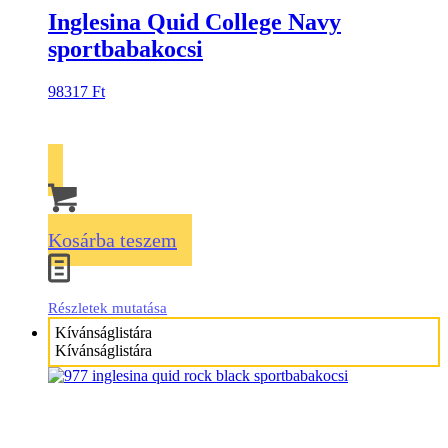
Inglesina Quid College Navy
sportbabakocsi
98317
Ft
Kosárba teszem
Részletek mutatása
Kívánságlistára
Kívánságlistára