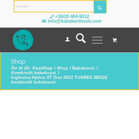
+36/20 484-5012
info@babakeritesek.com
Shop
Ön itt áll:
Kezdőlap
/
Shop
/
Babakocsi
/
Kombinált babakocsi
/
Inglesina Aptica XT Duo 2022 TUAREG BEIGE
kombinált babakocsi