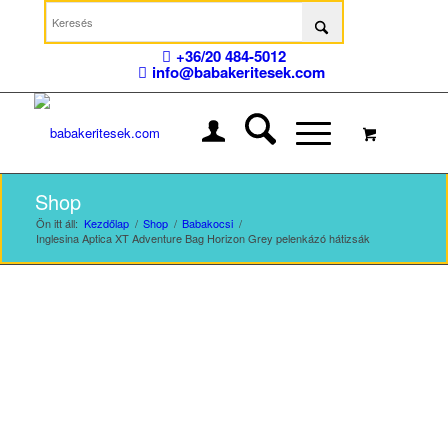
+36/20 484-5012
info@babakeritesek.com
Shop
Ön itt áll:
Kezdőlap
/
Shop
/
Babakocsi
/
Inglesina Aptica XT Adventure Bag Horizon Grey pelenkázó hátizsák