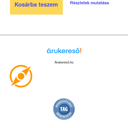
Részletek mutatása
Kosárba teszem
Árukereső.hu