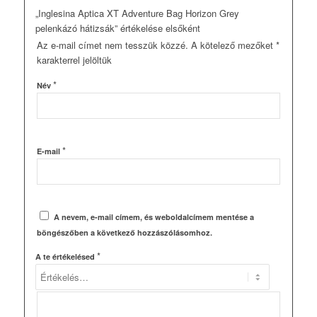
„Inglesina Aptica XT Adventure Bag Horizon Grey
pelenkázó hátizsák” értékelése elsőként
Az e-mail címet nem tesszük közzé.
A kötelező mezőket
*
karakterrel jelöltük
*
Név
*
E-mail
A nevem, e-mail címem, és weboldalcímem mentése a
böngészőben a következő hozzászólásomhoz.
*
A te értékelésed