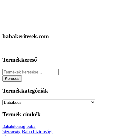
babakeritesek.com
Termékkereső
Keresés
a
Keresés
következőre:
Termékkategóriák
Termék címkék
baba
Bababitonság
biztonság
Baba biztonsági