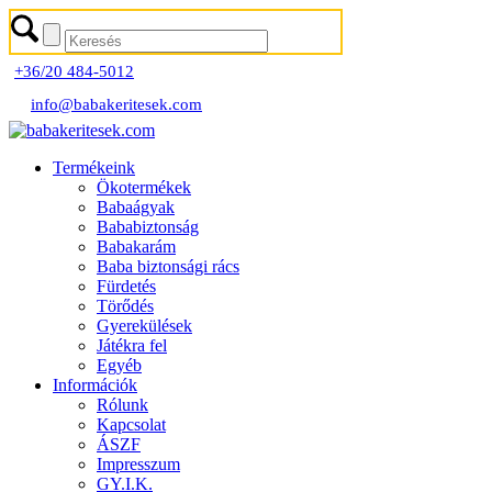
+36/20 484-5012
info@babakeritesek.com
Termékeink
Ökotermékek
Babaágyak
Bababiztonság
Babakarám
Baba biztonsági rács
Fürdetés
Törődés
Gyerekülések
Játékra fel
Egyéb
Információk
Rólunk
Kapcsolat
ÁSZF
Impresszum
GY.I.K.