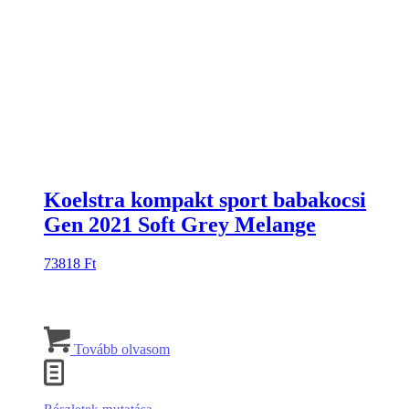
választhatók
ki
Koelstra kompakt sport babakocsi
Gen 2021 Soft Grey Melange
73818
Ft
Tovább olvasom