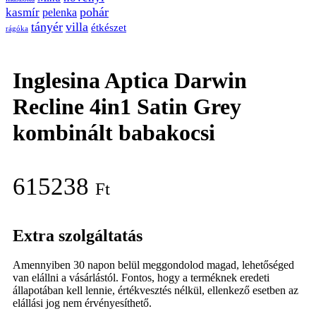
pohár
kasmír
pelenka
tányér
villa
étkészet
rágóka
Inglesina Aptica Darwin
Recline 4in1 Satin Grey
kombinált babakocsi
615238
Ft
Extra szolgáltatás
Amennyiben 30 napon belül meggondolod magad, lehetőséged
van elállni a vásárlástól. Fontos, hogy a terméknek eredeti
állapotában kell lennie, értékvesztés nélkül, ellenkező esetben az
elállási jog nem érvényesíthető.