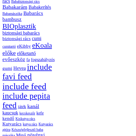
rács
Bababiztonsági rács
Babakarám
Babakerítés
Babarács
Babamászóka
bambusz
BIOplasztik
biztonsági babarács
cumi
biztonsági rács
eKoala
eKibby
cumitartó
előke
előketartó
evőeszköz
fa
fogszabályzós
include
Hevea
gumi
favi feed
include feed
include pepita
feed
kanál
játék
kaucsuk
kefe
kecskeszőr
kendő
Kiskutya rács
Kutyarács
kutya rács
Kutyarács
ajtóra
Készségfejlesztő baba
növényi
Minú
mászóka