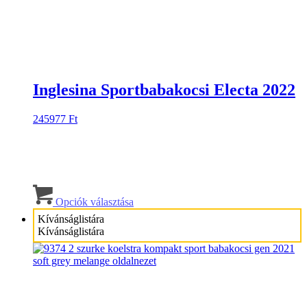
Inglesina Sportbabakocsi Electa 2022
245977
Ft
Ennek
a
Opciók választása
terméknek
Kívánságlistára
több
Kívánságlistára
variációja
van.
A
változatok
a
termékoldalon