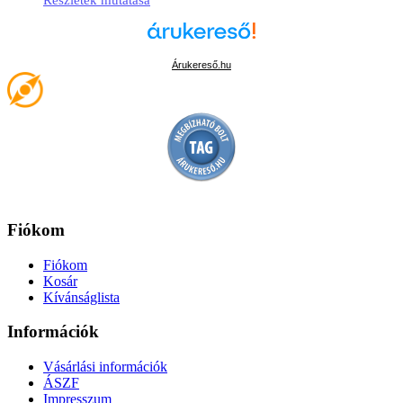
Részletek mutatása
Árukereső.hu
Fiókom
Fiókom
Kosár
Kívánságlista
Információk
Vásárlási információk
ÁSZF
Impresszum