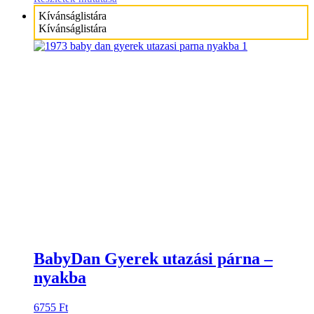
Kívánságlistára
Kívánságlistára
BabyDan Gyerek utazási párna –
nyakba
6755
Ft