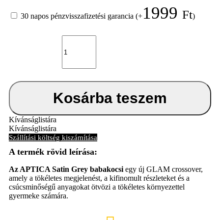
1999
Ft
30 napos pénzvisszafizetési garancia
(+
)
Inglesina
Aptica
Darwin
Recline
4in1
Satin
Grey
Kosárba teszem
kombinált
babakocsi
mennyiség
Kívánságlistára
Kívánságlistára
Szállítási költség kiszámítása
Az APTICA Satin Grey babakocsi
egy új GLAM crossover,
amely a tökéletes megjelenést, a kifinomult részleteket és a
csúcsminőségű anyagokat ötvözi a tökéletes környezettel
gyermeke számára.