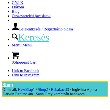
GY.I.K
Fiókom
Blog
Összeszerelési javaslatok
Bejelentkezés / Regisztráció oldala
Keresés
Menu
Menu
0
Shopping Cart
Link to Facebook
Link to Instagram
Shop
Ön itt áll:
Kezdőlap
1
/
Shop
2
/
Babakocsi
3
/
Inglesina Aptica
Darwin Recline 4in1 Satin Grey kombinált babakocsi