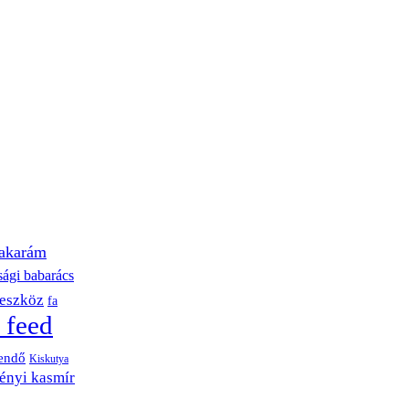
akarám
sági babarács
eszköz
fa
 feed
endő
Kiskutya
ényi kasmír