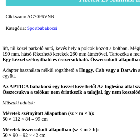
Cikkszám:
AG70P6VNB
Kategória:
Sportbabakocsi
lift, túl közel parkoló autó, kevés hely a polcok között a boltban. Mé
190 mm, hátsó fékezhető kerekek 260 mm átmérővel. Tartozéka a merevít
Egy kézzel szétnyitható és összecsukható. Összecsukott állapotba
Adapter használata nélkül rögzíthető a
Huggy, Cab vagy a Darwin
a
együtt.
Az APTICA babakocsi egy kézzel kezelhető! Az Inglesina által s
Összecsukva a tolókar nem érintkezik a talajjal, így nem koszolód
Műszaki adatok:
Méretek szétnyitott állapotban (sz × m × h):
50 × 112 × 84 – 99 cm
Méretek összecsukott állapotban (sz × m × h):
50 × 90 – 92 × 42 cm