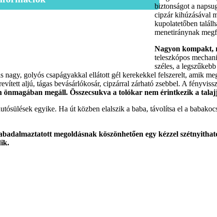
biztonságot a napsu
cipzár kihúzásával m
kupolatetőben találha
menetiránynak megfe
Nagyon kompakt, 
teleszkópos mechani
széles, a legszűkebb
gis nagy, golyós csapágyakkal ellátott gél kerekekkel felszerelt, amik 
ett aljú, tágas bevásárlókosár, cipzárral zárható zsebbel. A fényvissza
n önmagában megáll. Összecsukva a tolókar nem érintkezik a talajj
utósülések egyike. Ha út közben elalszik a baba, távolítsa el a babakocsi
zabadalmaztatott megoldásnak köszönhetően egy kézzel szétnyithat
ik.