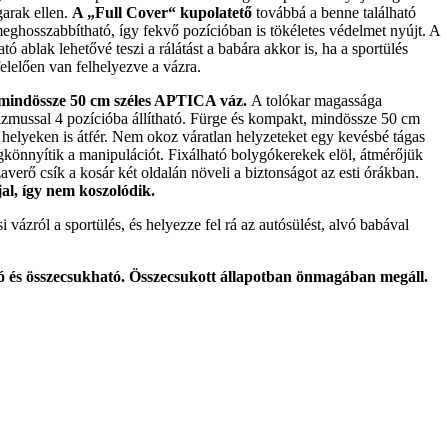
garak ellen.
A „Full Cover“ kupolatető
továbbá a benne található
eghosszabbítható, így fekvő pozícióban is tökéletes védelmet nyújt. A
tó ablak lehetővé teszi a rálátást a babára akkor is, ha a sportülés
lelően van felhelyezve a vázra.
mindössze 50 cm széles APTICA váz.
A tolókar magassága
zmussal 4 pozícióba állítható. Fürge és kompakt, mindössze 50 cm
 helyeken is átfér. Nem okoz váratlan helyzeteket egy kevésbé tágas
megkönnyítik a manipulációt. Fixálható bolygókerekek elöl, átmérőjük
verő csík a kosár két oldalán növeli a biztonságot az esti órákban.
al, így nem koszolódik.
 vázról a sportülés, és helyezze fel rá az autósülést, alvó babával
ó és összecsukható. Összecsukott állapotban önmagában megáll.