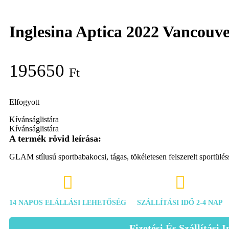
Inglesina Aptica 2022 Vancouve
195650
Ft
Elfogyott
Kívánságlistára
Kívánságlistára
GLAM stílusú sportbabakocsi, tágas, tökéletesen felszerelt sportülé


14 NAPOS ELÁLLÁSI LEHETŐSÉG
SZÁLLÍTÁSI IDŐ 2-4 NAP
Fizetési És Szállítási