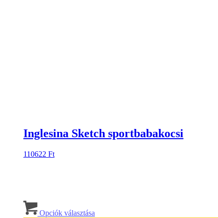
Inglesina Sketch sportbabakocsi
110622
Ft
Ennek
a
Opciók választása