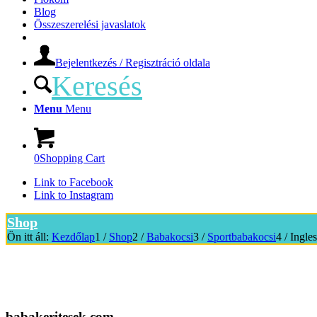
Blog
Összeszerelési javaslatok
Bejelentkezés / Regisztráció oldala
Keresés
Menu
Menu
0
Shopping Cart
Link to Facebook
Link to Instagram
Shop
Ön itt áll:
Kezdőlap
1
/
Shop
2
/
Babakocsi
3
/
Sportbabakocsi
4
/
Ingle
babakeritesek.com