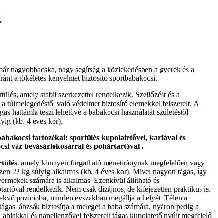
k
r nagyobbacska, nagy segítség a közlekedésben a gyerek és a
ánt a tökéletes kényelmet biztosító sportbabakocsi.
tülés, amely stabil szerkezettel rendelkezik. Szellőzést és a
 a túlmelegedéstől való védelmet biztosító elemekkel felszerelt. A
ágas háttámla teszi lehetővé a babakocsi használatát születéstől
yig (kb. 4 éves kor).
akocsi tartozékai: sportülés kupolatetővel, karfával és
csi váz bevásárlókosárral és pohártartóval .
rtülés,
amely könnyen forgatható menetiránynak megfelelően vagy
zen 22 kg súlyig alkalmas (kb. 4 éves kor). Mivel nagyon tágas, így
yermekek számára is alkalmas. Ezenkívül állítható és
tartóval rendelkezik. Nem csak dizájnos, de kifejezetten praktikus is.
fekvő pozícióba, minden évszakban megállja a helyét. Télen a
tágas lábzsák biztosítja a meleget a baba számára, nyáron pedig a
, ablakkal és napellenzővel felszerelt tágas kupolatető nyújt megfelelő