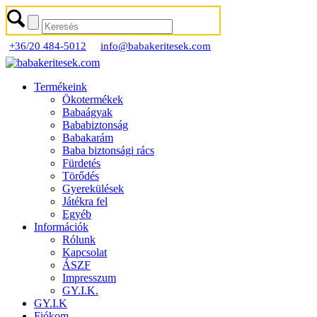
+36/20 484-5012
info@babakeritesek.com
Termékeink
Ökotermékek
Babaágyak
Bababiztonság
Babakarám
Baba biztonsági rács
Fürdetés
Törődés
Gyerekülések
Játékra fel
Egyéb
Információk
Rólunk
Kapcsolat
ÁSZF
Impresszum
GY.I.K.
GY.I.K
Fiókom