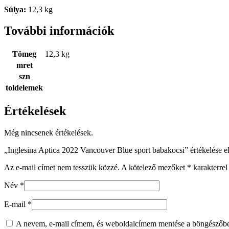
Súlya:
12,3 kg
További információk
Tömeg
12,3 kg
mret
szn
toldelemek
Értékelések
Még nincsenek értékelések.
„Inglesina Aptica 2022 Vancouver Blue sport babakocsi” értékelése e
Az e-mail címet nem tesszük közzé.
A kötelező mezőket
*
karakterrel 
Név
*
E-mail
*
A nevem, e-mail címem, és weboldalcímem mentése a böngészőb