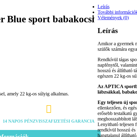
Leírás
További információ
r Blue sport babakocsi
Vélemények (0)
Leírás
Amikor a gyermek má
szülők számára egyar
Rendkívül tágas spor
napfénytől, valamint
hosszú és állítható t
egészen 22 kg-os súl
Az APTICA sportbab
lábzsákkal, babako
ssel, amely 22 kg-os súlyig alkalmas.
Egy teljesen új spo

ellenkezően, és egés
erősebb testalkatú g
meghosszabbított láb
14 NAPOS PÉNZVISSZAFIZETÉSI GARANCIA
Lenyitható teljesen 
rendkívül hosszú és 
hangtalanul állítható
 Információk