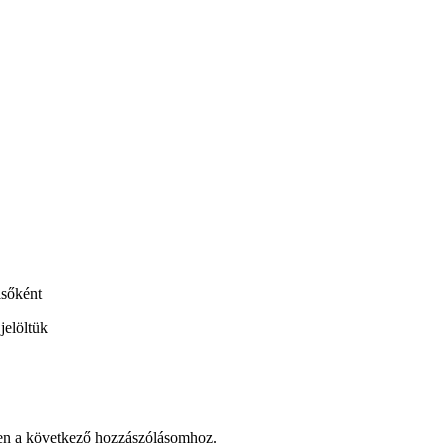
lsőként
jelöltük
en a következő hozzászólásomhoz.