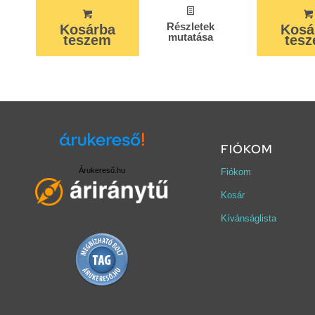
Részletek
Kosárba
Kosá
mutatása
teszem
tes
FIÓKOM
Árukereső.hu
Fiókom
Kosár
Kívánságlista