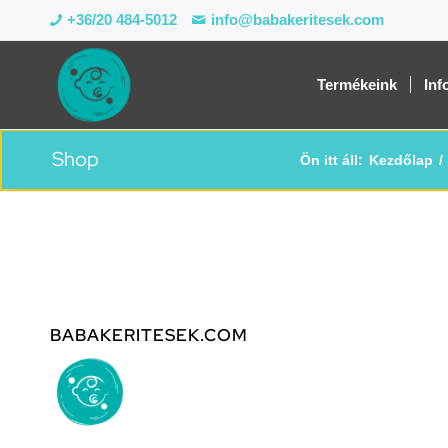
+36/20 484-5012
info@babakeritesek.com
Termékeink
Inf
Shop
Ön itt áll:
Kezdőlap
/
BABAKERITESEK.COM