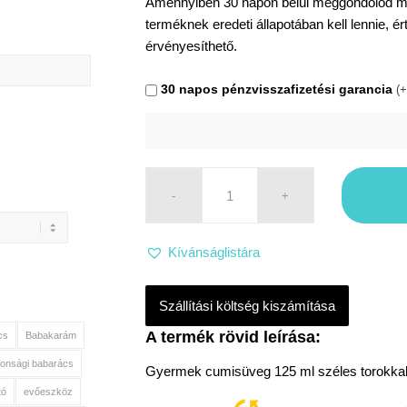
Amennyiben 30 napon belül meggondolod maga
terméknek eredeti állapotában kell lennie, é
érvényesíthető.
30 napos pénzvisszafizetési garancia
(+
Kívánságlistára
Szállítási költség kiszámítása
cs
Babakarám
tonsági babarács
Gyermek cumisüveg 125 ml széles torokkal T
tó
evőeszköz