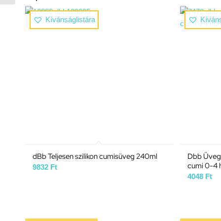
Kívánságlistára
Kíváns
dBb Teljesen szilikon cumisüveg 240ml
Dbb Üveg 
cumi 0-4 
9832
Ft
4048
Ft