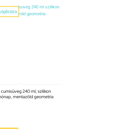
áglistára
cumisüveg 240 ml, szilikon
hónap, mentazöld geometria