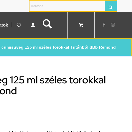
atok
 cumisüveg 125 ml széles torokkal Tritánból dBb Remond
 125 ml széles torokkal
mond