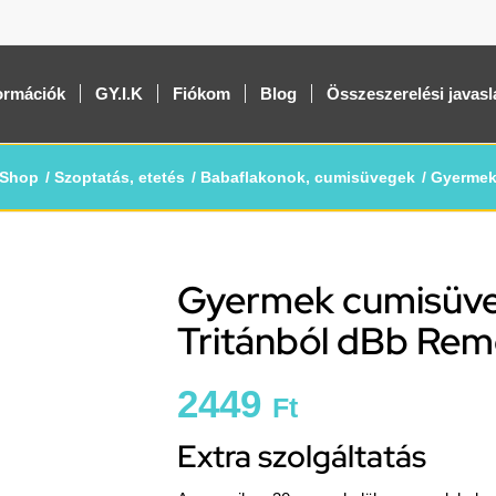
ormációk
GY.I.K
Fiókom
Blog
Összeszerelési javasl
Shop
/
Szoptatás, etetés
/
Babaflakonok, cumisüvegek
/
Gyermek
Gyermek cumisüveg
Tritánból dBb Re
2449
Ft
Extra szolgáltatás