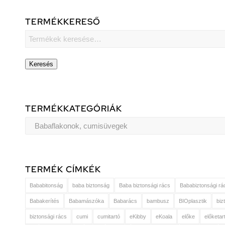
TERMÉKKERESŐ
Keresés
TERMÉKKATEGÓRIÁK
TERMÉK CÍMKÉK
Bababitonság
baba biztonság
Baba biztonsági rács
Bababiztonsági rá
Babakerítés
Babamászóka
Babarács
bambusz
BIOplasztik
biz
biztonsági rács
cumi
cumitartó
eKibby
eKoala
előke
előketar