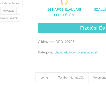

include pepita feed
14 NAPOS ELÁLLÁSI
SZÁLLÍ
Kutyarács
LEHETŐSÉG
növényi kasmír
Fizetési És
Cikkszám:
DBB129705
Kategória:
Babaflakonok, cumisüvegek
Leírás
További információk
Vélemény