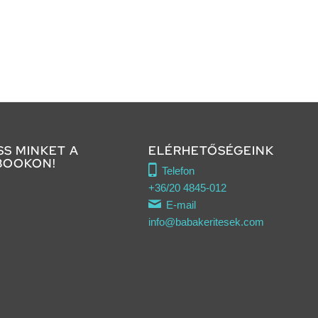
SS MINKET A
ELÉRHETŐSÉGEINK
BOOKON!
Telefon
+36/20 4845-012
E-mail
info@babakeritesek.com