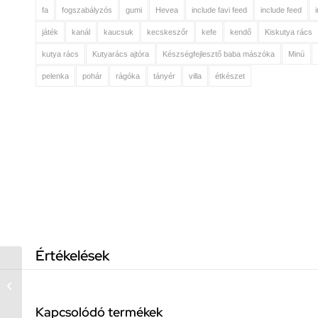
fa
fogszabályzós
gumi
Hevea
include favi feed
include feed
játék
kanál
kaucsuk
kecskeszőr
kefe
kendő
Kiskutya rács
kutya rács
Kutyarács ajtóra
Készségfejlesztő baba mászóka
Minú
pelenka
pohár
rágóka
tányér
villa
étkészet
Értékelések
Állítható gyerek WC
ülőke Bébé-Jou Ziggy
zebra lila
Kapcsolódó termékek