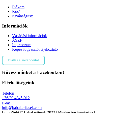
Fiókom
Kosár
Kívánságlista
Információk
Vásárlási információk
ÁSZF
Impresszum
Képes fogyasztói tájékoztató
Elállás a szerződéstől
Kövess minket a Facebookon!
Elérhetőségeink
Telefon
+36/20 4845-012
E-mail
info@babakeritesek.com
CopyRight © Babakerítések 2023 | Minden jog fenntartva |