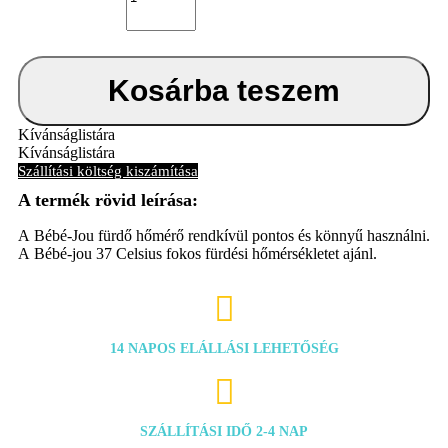
Bébé-
Jou
Lou-
Lou
mennyiség
Kosárba teszem
Kívánságlistára
Kívánságlistára
Szállítási költség kiszámítása
A Bébé-Jou fürdő hőmérő rendkívül pontos és könnyű használni.
A Bébé-jou 37 Celsius fokos fürdési hőmérsékletet ajánl.

14 NAPOS ELÁLLÁSI LEHETŐSÉG

SZÁLLÍTÁSI IDŐ 2-4 NAP