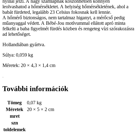
nyíllal jelzi. A nagy számlapnak köszönhetően könnyen
leolvashatod a hőmérsékletet. A helyiség hőmérsékletének, ahol a
babát fürdeted, legalább 23 Celsius fokosnak kell lennie.
A hőmérő biztonságos, nem tartalmaz higanyt, a mérőcső pedig
műanyaggal védett. A Bébé-Jou motívummal ellátott apró minta
felkelti a baba figyelmét fürdés közben és rengeteg vízi szórakozásra
ad lehetőséget.
Hollandiában gyártva.
Súlya: 0,059 kg
Méretek: 20 × 4,3 × 1,4 cm
.
További információk
Tömeg
0,07 kg
Méretek
20 × 5 × 2 cm
mret
szn
toldelemek