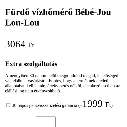
Fürdő vízhőmérő Bébé-Jou
Lou-Lou
3064
Ft
Extra szolgáltatás
Amennyiben 30 napon belül meggondolod magad, lehetőséged
van elállni a vásárlástól. Fontos, hogy a terméknek eredeti
állapotában kell lennie, értékvesztés nélkül, ellenkező esetben az
elállási jog nem érvényesíthető.
1999
Ft
30 napos pénzvisszafizetési garancia
(+
)
Fürdő
vízhőmérő