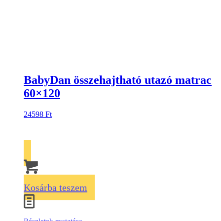
BabyDan összehajtható utazó matrac
60×120
24598
Ft
Kosárba teszem