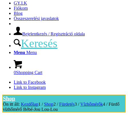
GY.I.K
Fiókom
Blog
Összeszerelési javaslatok
Bejelentkezés / Regisztráció oldala
Keresés
Menu
Menu
0
Shopping Cart
Link to Facebook
Link to Instagram
Shop
Ön itt áll:
Kezdőlap
1
/
Shop
2
/
Fürdetés
3
/
Vízhőmérők
4
/
Fürdő
vízhőmérő Bébé-Jou Lou-Lou