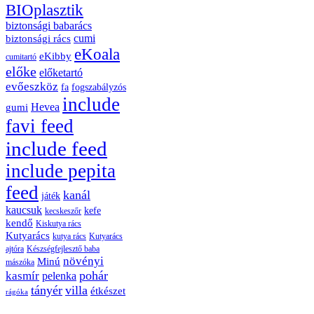
BIOplasztik
biztonsági babarács
cumi
biztonsági rács
eKoala
eKibby
cumitartó
előke
előketartó
evőeszköz
fa
fogszabályzós
include
Hevea
gumi
favi feed
include feed
include pepita
feed
kanál
játék
kaucsuk
kefe
kecskeszőr
kendő
Kiskutya rács
Kutyarács
kutya rács
Kutyarács
ajtóra
Készségfejlesztő baba
növényi
Minú
mászóka
pohár
kasmír
pelenka
tányér
villa
étkészet
rágóka