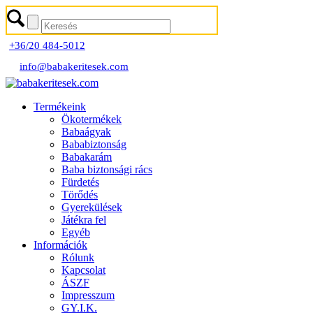
+36/20 484-5012
info@babakeritesek.com
Termékeink
Ökotermékek
Babaágyak
Bababiztonság
Babakarám
Baba biztonsági rács
Fürdetés
Törődés
Gyerekülések
Játékra fel
Egyéb
Információk
Rólunk
Kapcsolat
ÁSZF
Impresszum
GY.I.K.