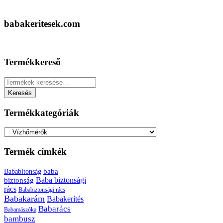
babakeritesek.com
Termékkereső
Keresés
a
Keresés
következőre:
Termékkategóriák
Termék címkék
baba
Bababitonság
biztonság
Baba biztonsági
rács
Bababiztonsági rács
Babakarám
Babakerítés
Babarács
Babamászóka
bambusz