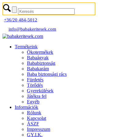
+36/20 484-5012
info@babakeritesek.com
Termékeink
Ökotermékek
Babaágyak
Bababiztonság
Babakarám
Baba biztonsági rács
Fürdetés
Törődés
Gyerekülések
Játékra fel
Egyéb
Információk
Rólunk
Kapcsolat
ÁSZF
Impresszum
GY.I.K.