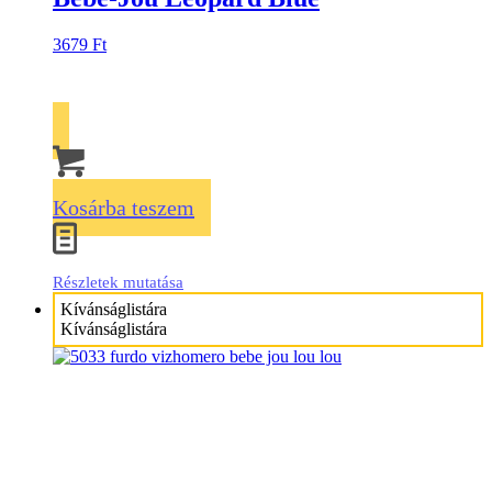
3679
Ft
Kosárba teszem
Részletek mutatása
Kívánságlistára
Kívánságlistára