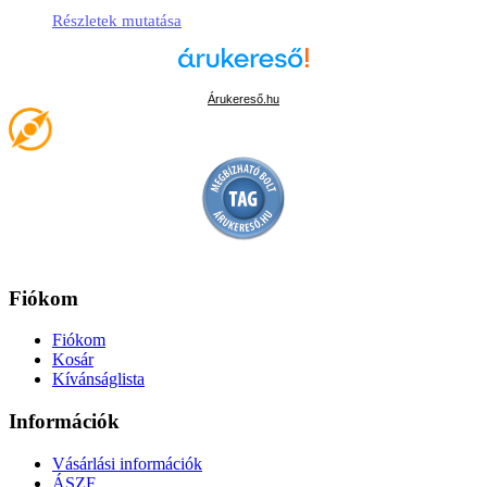
Részletek mutatása
Árukereső.hu
Fiókom
Fiókom
Kosár
Kívánságlista
Információk
Vásárlási információk
ÁSZF