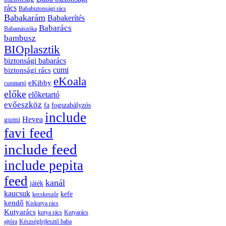
rács
Bababiztonsági rács
Babakarám
Babakerítés
Babarács
Babamászóka
bambusz
BIOplasztik
biztonsági babarács
cumi
biztonsági rács
eKoala
eKibby
cumitartó
előke
előketartó
evőeszköz
fa
fogszabályzós
include
Hevea
gumi
favi feed
include feed
include pepita
feed
kanál
játék
kaucsuk
kefe
kecskeszőr
kendő
Kiskutya rács
Kutyarács
kutya rács
Kutyarács
ajtóra
Készségfejlesztő baba