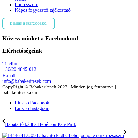
Impresszum
Képes fogyasztói tájékoztató
Elállás a szerződéstől
Kövess minket a Facebookon!
Elérhetőségeink
Telefon
+36/20 4845-012
E-mail
info@babakeritesek.com
CopyRight © Babakerítések 2023 | Minden jog fenntartva |
babakeritesek.com
Link to Facebook
Link to Instagram
Babatartó kádba Bébé-Jou Pale Pink