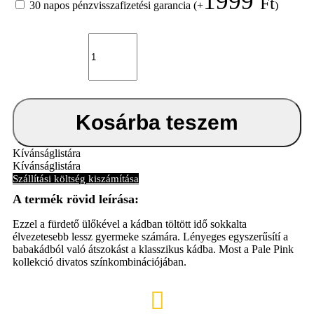
1999
Ft
30 napos pénzvisszafizetési garancia
(+
)
Fürdető
ülőke
Bébé-
Jou
Pale
Pink
mennyiség
Kosárba teszem
Kívánságlistára
Kívánságlistára
Szállítási költség kiszámítása
Ezzel a fürdető ülőkével a kádban töltött idő sokkalta
élvezetesebb lessz gyermeke számára. Lényeges egyszerűsítí a
babakádból való átszokást a klasszikus kádba. Most a Pale Pink
kollekció divatos színkombinációjában.
