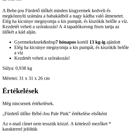
A Bebe-jou Fürdető ülőkét minden kisgyermek kedveli és
megkönnyíti számára a babakádból a nagy kádba való átmenetet.
Elég ha kicsinye megnyomja a kis pumpát, és kiszökik belőle a víz.
Kezdetét veheti a szórakozás! A 4 tapadókorong fixen tartja az
ülőkét a kád alján.
Gyermekeknek&nbsp
7 hónapos
kortól
13 kg-ig
ajánlott
Elég ha kicsinye megnyomja a kis pumpát, és kiszökik belőle
a víz
Kezdetét veheti a szórakozás!
Súlya: 0,938 kg
Méretei: 31 x 31 x 26 cm
Értékelések
Még nincsenek értékelések.
„Fürdető ülőke Bébé-Jou Pale Pink” értékelése elsőként
Az e-mail címet nem tesszük közzé.
A kötelező mezőket
*
karakterrel jelöltük