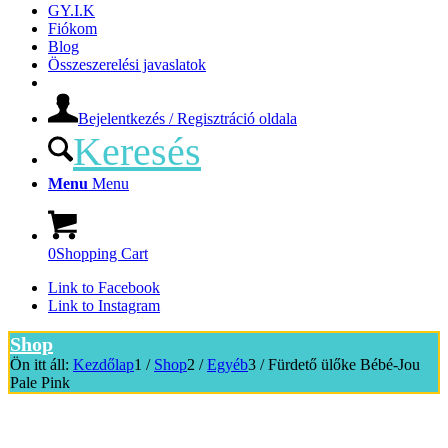
GY.I.K
Fiókom
Blog
Összeszerelési javaslatok
Bejelentkezés / Regisztráció oldala
Keresés
Menu
Menu
0
Shopping Cart
Link to Facebook
Link to Instagram
Shop
Ön itt áll:
Kezdőlap
1
/
Shop
2
/
Egyéb
3
/
Fürdető ülőke Bébé-Jou
Pale Pink