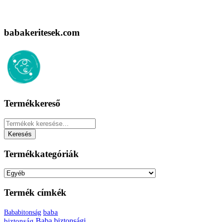
babakeritesek.com
Termékkereső
Keresés
a
Keresés
következőre:
Termékkategóriák
Termék címkék
baba
Bababitonság
biztonság
Baba biztonsági