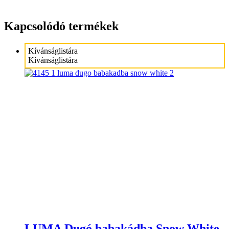
Kapcsolódó termékek
Kívánságlistára
Kívánságlistára
LUMA Dugó babakádba Snow White