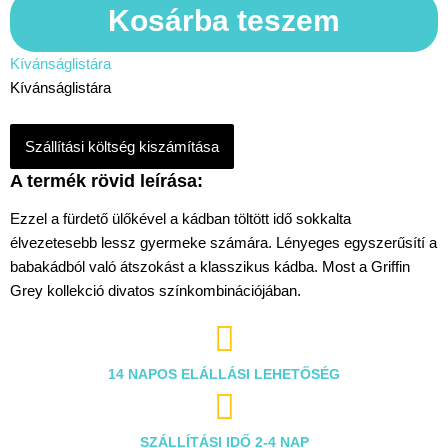
Kosárba teszem
Kívánságlistára
Kívánságlistára
Szállítási költség kiszámítása
Ezzel a fürdető ülőkével a kádban töltött idő sokkalta
élvezetesebb lessz gyermeke számára. Lényeges egyszerűsítí a
babakádból való átszokást a klasszikus kádba. Most a Griffin
Grey kollekció divatos színkombinációjában.

14 NAPOS ELÁLLÁSI LEHETŐSÉG

SZÁLLÍTÁSI IDŐ 2-4 NAP