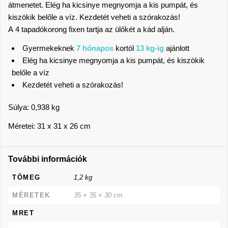
átmenetet. Elég ha kicsinye megnyomja a kis pumpát, és
kiszökik belőle a víz. Kezdetét veheti a szórakozás!
A 4 tapadókorong fixen tartja az ülőkét a kád alján.
Gyermekeknek
7 hónapos
kortól
13 kg-ig
ajánlott
Elég ha kicsinye megnyomja a kis pumpát, és kiszökik
belőle a víz
Kezdetét veheti a szórakozás!
Súlya: 0,938 kg
Méretei: 31 x 31 x 26 cm
További információk
TÖMEG
1,2 kg
MÉRETEK
35 × 35 × 30 cm
MRET