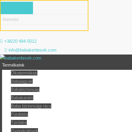
+36/20 484-5012
info@babakeritesek.com
Termékeink
Ökotermékek
Babaágyak
Bababiztonság
Babakarám
Baba biztonsági rács
Fürdetés
Törődés
Gyerekülések