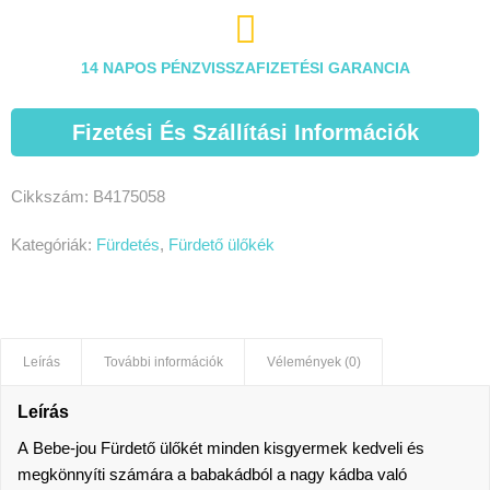

14 NAPOS PÉNZVISSZAFIZETÉSI GARANCIA
Fizetési És Szállítási Információk
Cikkszám:
B4175058
Kategóriák:
Fürdetés
,
Fürdető ülőkék
Leírás
További információk
Vélemények (0)
Leírás
A
Bebe-jou Fürdető ülőkét
minden kisgyermek kedveli és
megkönnyíti számára a babakádból a nagy kádba való