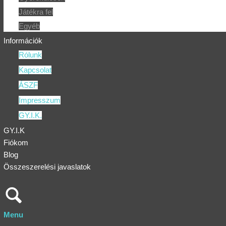
Játékra fel
Egyéb
Információk
Rólunk
Kapcsolat
ÁSZF
Impresszum
GY.I.K.
GY.I.K
Fiókom
Blog
Összeszerelési javaslatok
Menu