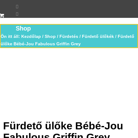
Shop
Ön itt áll:
Kezdőlap
/
Shop
/
Fürdetés
/
Fürdető ülőkék
/
Fürdető
ülőke Bébé-Jou Fabulous Griffin Grey
Fürdető ülőke Bébé-Jou
Fabulous Griffin Grey