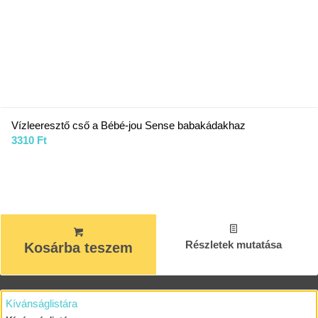
Vízleeresztő cső a Bébé-jou Sense babakádakhaz
3310
Ft
Részletek mutatása
Kosárba teszem
Kívánságlistára