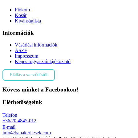
Fiókom
Kosár
Kívánságlista
Információk
Vásárlási információk
ÁSZF
Impresszum
Képes fogyasztói tájékoztató
Elállás a szerződéstől
Kövess minket a Facebookon!
Elérhetőségeink
Telefon
+36/20 4845-012
E-mail
info@babakeritesek.com