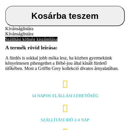
Copper
mennyiség
Kosárba teszem
Kívánságlistára
Kívánságlistára
Szállítási költség kiszámítása
A fürdés is sokkal jobb móka lesz, ha közben gyermekünk
kényelmesen pihengethet a Bébé-jou által kínált fürdető
ülőkében. Most a Griffin Grey kollekció divatos árnyalatában.

14 NAPOS ELÁLLÁSI LEHETŐSÉG

SZÁLLÍTÁSI IDŐ 2-4 NAP