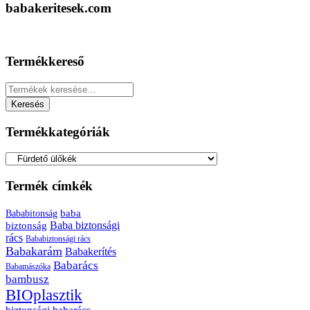
babakeritesek.com
Termékkereső
Keresés
a
Keresés
következőre:
Termékkategóriák
Termék címkék
baba
Bababitonság
biztonság
Baba biztonsági
rács
Bababiztonsági rács
Babakarám
Babakerítés
Babarács
Babamászóka
bambusz
BIOplasztik