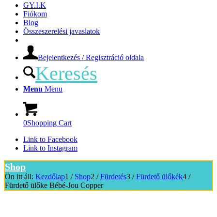
GY.I.K
Fiókom
Blog
Összeszerelési javaslatok
Bejelentkezés / Regisztráció oldala
Keresés
Menu
Menu
0
Shopping Cart
Link to Facebook
Link to Instagram
Shop
Ön itt áll:
Kezdőlap
1
/
Shop
2
/
Fürdetés
3
/
Fürdető ülőkék
4
/
Fürdető ülőke Bébé-Jou Copper