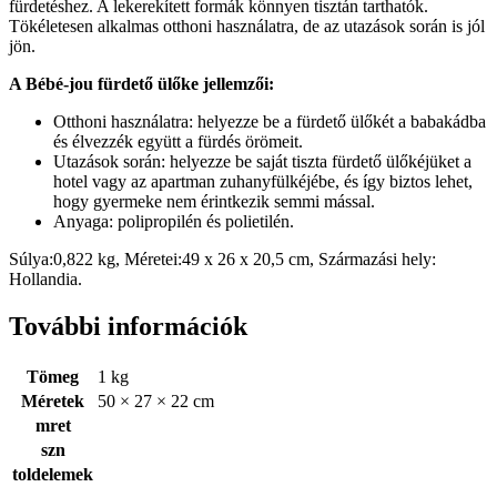
fürdetéshez. A lekerekített formák könnyen tisztán tarthatók.
Tökéletesen alkalmas otthoni használatra, de az utazások során is jól
jön.
A Bébé-jou fürdető ülőke jellemzői:
Otthoni használatra: helyezze be a fürdető ülőkét a babakádba
és élvezzék együtt a fürdés örömeit.
Utazások során: helyezze be saját tiszta fürdető ülőkéjüket a
hotel vagy az apartman zuhanyfülkéjébe, és így biztos lehet,
hogy gyermeke nem érintkezik semmi mással.
Anyaga: polipropilén és polietilén.
Súlya:0,822 kg,
Méretei:49 x 26 x 20,5 cm,
Származási hely:
Hollandia.
További információk
Tömeg
1 kg
Méretek
50 × 27 × 22 cm
mret
szn
toldelemek