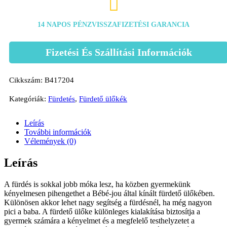

14 NAPOS PÉNZVISSZAFIZETÉSI GARANCIA
Fizetési És Szállítási Információk
Cikkszám:
B417204
Kategóriák:
Fürdetés
,
Fürdető ülőkék
Leírás
További információk
Vélemények (0)
Leírás
A fürdés is sokkal jobb móka lesz, ha közben gyermekünk
kényelmesen pihengethet a Bébé-jou által kínált fürdető ülőkében.
Különösen akkor lehet nagy segítség a fürdésnél, ha még nagyon
pici a baba. A fürdető ülőke különleges kialakítása biztosítja a
gyermek számára a kényelmet és a megfelelő testhelyzetet a