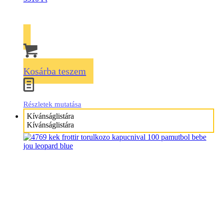
Kosárba teszem
Részletek mutatása
Kívánságlistára
Kívánságlistára