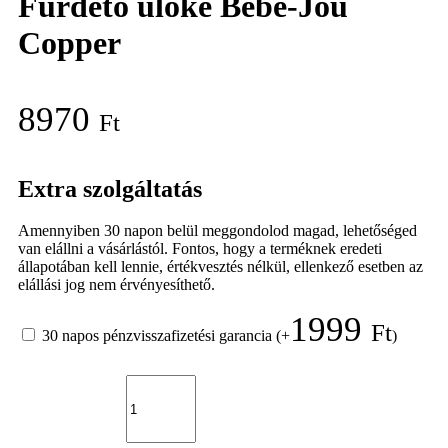
Fürdető ülőke Bébé-Jou
Copper
8970
Ft
Extra szolgáltatás
Amennyiben 30 napon belül meggondolod magad, lehetőséged
van elállni a vásárlástól. Fontos, hogy a terméknek eredeti
állapotában kell lennie, értékvesztés nélkül, ellenkező esetben az
elállási jog nem érvényesíthető.
1999
Ft
30 napos pénzvisszafizetési garancia
(+
)
Fürdető
ülőke
Bébé-
Jou