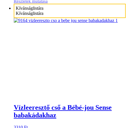
Részletek mutatása
Kívánságlistára
Kívánságlistára
Vízleeresztő cső a Bébé-jou Sense
babakádakhaz
3310
Ft