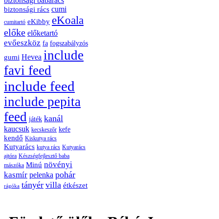
biztonsági babarács
cumi
biztonsági rács
eKoala
eKibby
cumitartó
előke
előketartó
evőeszköz
fa
fogszabályzós
include
Hevea
gumi
favi feed
include feed
include pepita
feed
kanál
játék
kaucsuk
kefe
kecskeszőr
kendő
Kiskutya rács
Kutyarács
kutya rács
Kutyarács
ajtóra
Készségfejlesztő baba
növényi
Minú
mászóka
pohár
kasmír
pelenka
tányér
villa
étkészet
rágóka