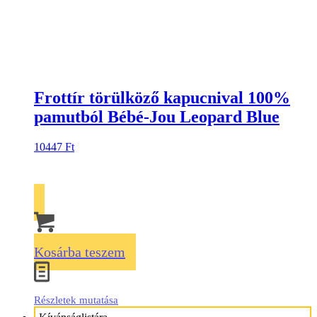
Frottír törülköző kapucnival 100%
pamutból Bébé-Jou Leopard Blue
10447
Ft
Kosárba teszem
Részletek mutatása