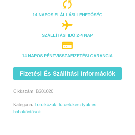

14 NAPOS ELÁLLÁSI LEHETŐSÉG

SZÁLLÍTÁSI IDŐ 2-4 NAP

14 NAPOS PÉNZVISSZAFIZETÉSI GARANCIA
Fizetési És Szállítási Információk
Cikkszám:
B301020
Kategória:
Törölközők, fürdetőkesztyűk és
babaköntösök