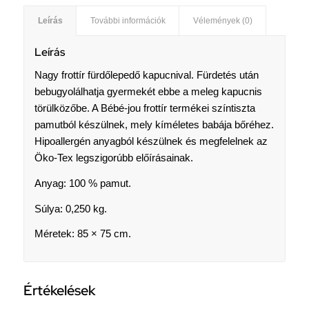
Leírás
További információk
Vélemények (0)
Leírás
Nagy frottír fürdőlepedő kapucnival. Fürdetés után
bebugyolálhatja gyermekét ebbe a meleg kapucnis
törülközőbe. A Bébé-jou frottír termékei színtiszta
pamutból készülnek, mely kíméletes babája bőréhez.
Hipoallergén anyagból készülnek és megfelelnek az
Öko-Tex legszigorúbb előírásainak.
Anyag: 100 % pamut.
Súlya: 0,250 kg.
Méretek: 85 × 75 cm.
Értékelések