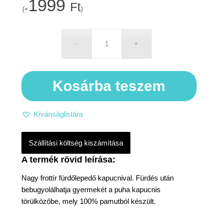
1999
Ft
(+
)
Kosárba teszem
Kívánságlistára
Szállítási költség kiszámítása
Nagy frottír fürdőlepedő kapucnival. Fürdés után
bebugyolálhatja gyermekét a puha kapucnis
törülközőbe, mely 100% pamutból készült.