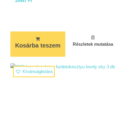
10447
Ft
Részletek mutatása
Kosárba teszem
Kívánságlistára