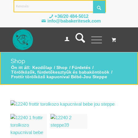
+36/20 484-5012
info@babakeritesek.com
Shop
Ön itt áll:
Kezdőlap
/
Shop
/
Fürdetés
/
Törölközők, fürdetőkesztyűk és babaköntösök
/
Frottír törölköző kapucnival Bébé-Jou Steppe