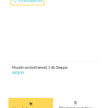
Kívánságlistára
Muszlin arctörlő kendő 3 db Steppe
4418
Ft