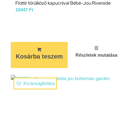
Frottír törülköző kapucnival Bébé-Jou Riverside
10447
Ft
Részletek mutatása
Kosárba teszem
Kívánságlistára