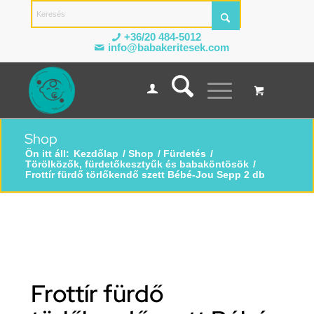
+36/20 484-5012
info@babakeritesek.com
Shop
Ön itt áll:
Kezdőlap
/
Shop
/
Fürdetés
/
Törölközők, fürdetőkesztyűk és babaköntösök
/
Frottír fürdő törlőkendő szett Bébé-Jou Sepp 2 db
Frottír fürdő