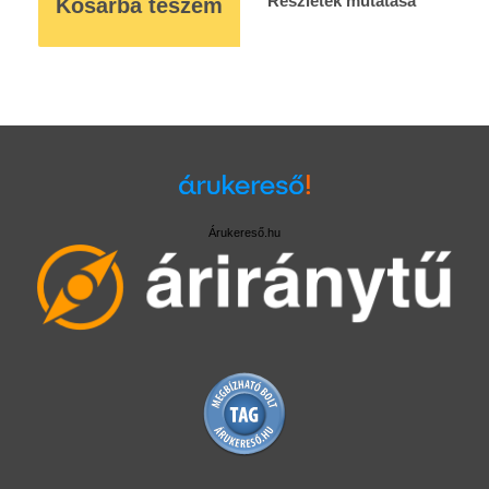
Részletek mutatása
Kosárba teszem
Árukereső.hu