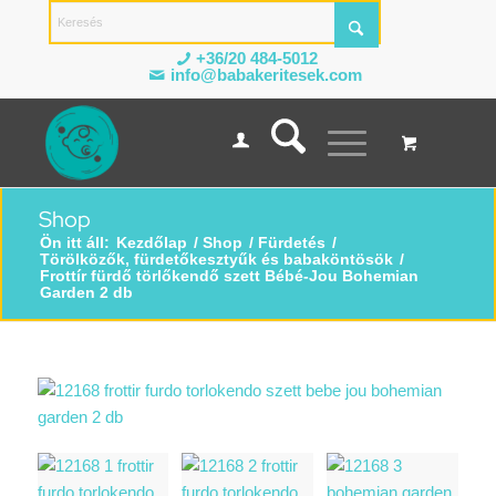
+36/20 484-5012
info@babakeritesek.com
Shop
Ön itt áll:
Kezdőlap
/
Shop
/
Fürdetés
/
Törölközők, fürdetőkesztyűk és babaköntösök
/
Frottír fürdő törlőkendő szett Bébé-Jou Bohemian
Garden 2 db