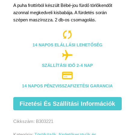
A puha frottírból készült Bébé-jou fürdő törlőkendőt
azonnal megkedveli kisbabája. A fürdetés során
szépen maszírozza. 2 db-os csomagolás.

14 NAPOS ELÁLLÁSI LEHETŐSÉG

SZÁLLÍTÁSI IDŐ 2-4 NAP

14 NAPOS PÉNZVISSZAFIZETÉSI GARANCIA
Fizetési És Szállítási Információk
Cikkszám:
B303221
Kategória:
Törölközők, fürdetőkesztyűk és