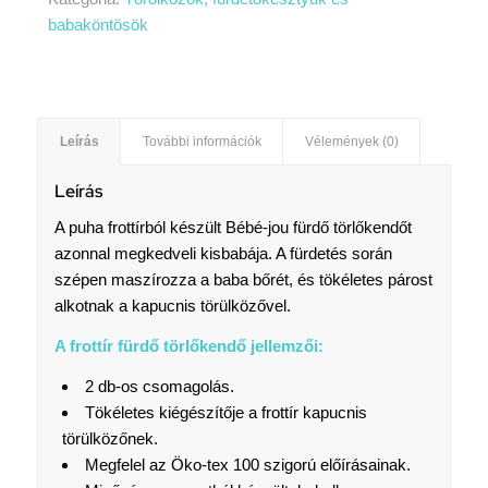
babaköntösök
Leírás
További információk
Vélemények (0)
Leírás
A puha frottírból készült Bébé-jou fürdő törlőkendőt
azonnal megkedveli kisbabája. A fürdetés során
szépen maszírozza a baba bőrét, és tökéletes párost
alkotnak a kapucnis törülközővel.
A frottír fürdő törlőkendő jellemzői:
2 db-os csomagolás.
Tökéletes kiégészítője a frottír kapucnis
törülközőnek.
Megfelel az Öko-tex 100 szigorú előírásainak.