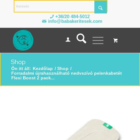
+36/20 484-5012
info@babakeritesek.com
Shop
Ön itt áll:
Kezdőlap
/
Shop
/
Forradalmi újrahasználható nedvszívó pelenkabetét
Flexi Boost 2 pack...