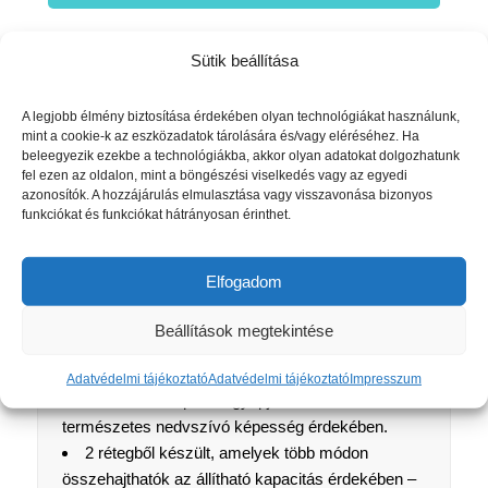
Cikkszám:
BSTFLEXI
Sütik beállítása
A legjobb élmény biztosítása érdekében olyan technológiákat használunk,
mint a cookie-k az eszközadatok tárolására és/vagy eléréséhez. Ha
Leírás
Vélemények (0)
beleegyezik ezekbe a technológiákba, akkor olyan adatokat dolgozhatunk
fel ezen az oldalon, mint a böngészési viselkedés vagy az egyedi
Leírás
azonosítók. A hozzájárulás elmulasztása vagy visszavonása bizonyos
funkciókat és funkciókat hátrányosan érinthet.
Minden babának mások az igényei. A Flexi Boost
nedvszívó pelenkabetét tökéletesen alkalmazkodik
Elfogadom
ezekhez a különbségekhez. Ahol fokozott szívóerőre
van szükség, egyszerűen duplájára vagy akár
Beállítások megtekintése
háromszorosára tudja növelni azzal hogy
összehajtja. Fiúknak elöl, lányoknak középen.
Adatvédelmi tájékoztató
Adatvédelmi tájékoztató
Impresszum
Kenderből és pamut gyapjúból készült a
természetes nedvszívó képesség érdekében.
2 rétegből készült, amelyek több módon
összehajthatók az állítható kapacitás érdekében –