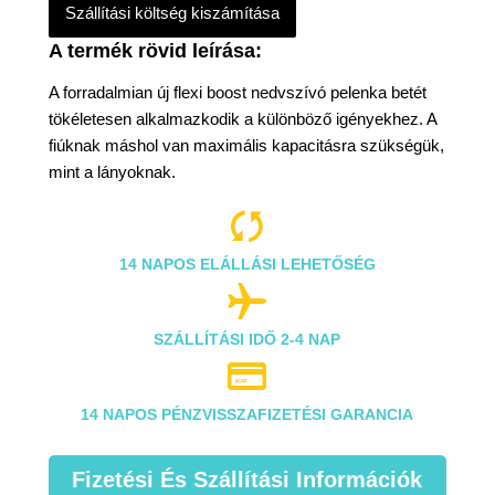
Szállítási költség kiszámítása
A forradalmian új flexi boost nedvszívó pelenka betét
tökéletesen alkalmazkodik a különböző igényekhez. A
fiúknak máshol van maximális kapacitásra szükségük,
mint a lányoknak.

14 NAPOS ELÁLLÁSI LEHETŐSÉG

SZÁLLÍTÁSI IDŐ 2-4 NAP

14 NAPOS PÉNZVISSZAFIZETÉSI GARANCIA
Fizetési És Szállítási Információk