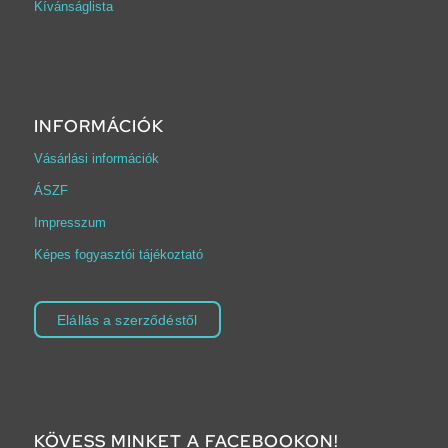
Kívánságlista
INFORMÁCIÓK
Vásárlási információk
ÁSZF
Impresszum
Képes fogyasztói tájékoztató
Elállás a szerződéstől
KÖVESS MINKET A FACEBOOKON!
Click to accept marketing cookies and