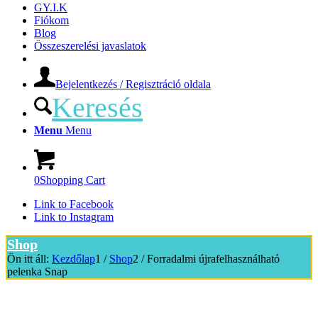
GY.I.K
Fiókom
Blog
Összeszerelési javaslatok
Bejelentkezés / Regisztráció oldala
Keresés
Menu
Menu
0
Shopping Cart
Link to Facebook
Link to Instagram
Shop
Ön itt áll:
Kezdőlap
1
/
Shop
2
/
Forradalmi újrafelhasználható
pelenka Snap