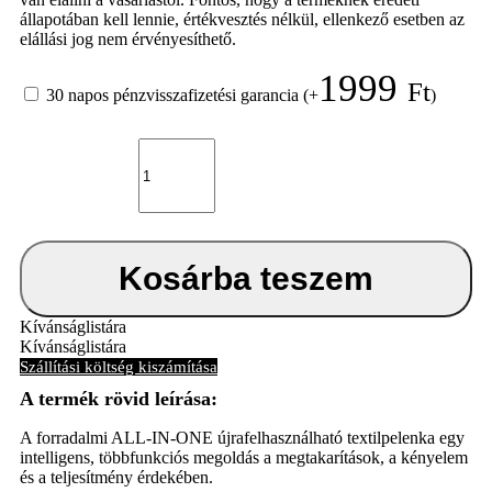
állapotában kell lennie, értékvesztés nélkül, ellenkező esetben az
elállási jog nem érvényesíthető.
1999
Ft
30 napos pénzvisszafizetési garancia
(+
)
Forradalmi
újrafelhasználható
pelenka
Snap
mennyiség
Kosárba teszem
Kívánságlistára
Kívánságlistára
Szállítási költség kiszámítása
A forradalmi ALL-IN-ONE újrafelhasználható textilpelenka egy
intelligens, többfunkciós megoldás a megtakarítások, a kényelem
és a teljesítmény érdekében.