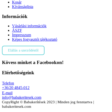
Kosár
Kívánságlista
Információk
Vásárlási információk
ÁSZF
Impresszum
Képes fogyasztói tájékoztató
Elállás a szerződéstől
Kövess minket a Facebookon!
Elérhetőségeink
Telefon
+36/20 4845-012
E-mail
info@babakeritesek.com
CopyRight © Babakerítések 2023 | Minden jog fenntartva |
babakeritesek.com