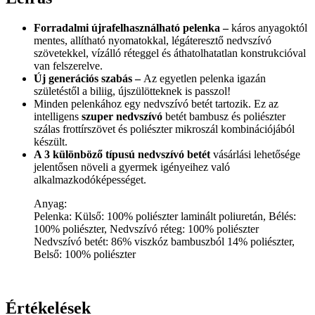
Forradalmi újrafelhasználható pelenka –
káros anyagoktól
mentes, allítható nyomatokkal, légáteresztő nedvszívó
szövetekkel, vízálló réteggel és áthatolhatatlan konstrukcióval
van felszerelve.
Új generációs szabás –
Az egyetlen pelenka igazán
születéstől a biliig, újszülötteknek is passzol!
Minden pelenkához egy nedvszívó betét tartozik. Ez az
intelligens
szuper nedvszívó
betét bambusz és poliészter
szálas frottírszövet és poliészter mikroszál kombinációjából
készült.
A 3 különböző típusú nedvszívó betét
vásárlási lehetősége
jelentősen növeli a gyermek igényeihez való
alkalmazkodóképességet.
Anyag:
Pelenka: Külső: 100% poliészter laminált poliuretán, Bélés:
100% poliészter, Nedvszívó réteg: 100% poliészter
Nedvszívó betét: 86% viszkóz bambuszból 14% poliészter,
Belső: 100% poliészter
Értékelések