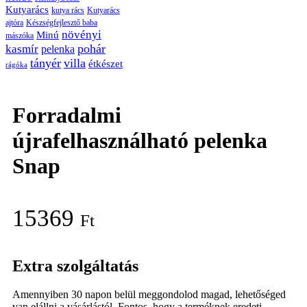
Kutyarács
kutya rács
Kutyarács
ajtóra
Készségfejlesztő baba
növényi
Minú
mászóka
pohár
kasmír
pelenka
tányér
villa
étkészet
rágóka
Forradalmi
újrafelhasználható pelenka
Snap
15369
Ft
Extra szolgáltatás
Amennyiben 30 napon belül meggondolod magad, lehetőséged
van elállni a vásárlástól. Fontos, hogy a terméknek eredeti