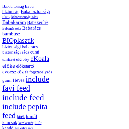
baba
Bababitonság
biztonság
Baba biztonsági
rács
Bababiztonsági rács
Babakarám
Babakerítés
Babarács
Babamászóka
bambusz
BIOplasztik
biztonsági babarács
cumi
biztonsági rács
eKoala
eKibby
cumitartó
előke
előketartó
evőeszköz
fa
fogszabályzós
include
Hevea
gumi
favi feed
include feed
include pepita
feed
kanál
játék
kaucsuk
kefe
kecskeszőr
kendő
Kiskutya rács