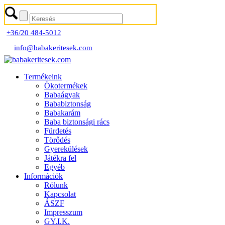
+36/20 484-5012
info@babakeritesek.com
Termékeink
Ökotermékek
Babaágyak
Bababiztonság
Babakarám
Baba biztonsági rács
Fürdetés
Törődés
Gyerekülések
Játékra fel
Egyéb
Információk
Rólunk
Kapcsolat
ÁSZF
Impresszum
GY.I.K.