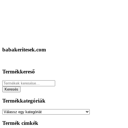
babakeritesek.com
Termékkereső
Keresés
a
Keresés
következőre:
Termékkategóriák
Termék címkék