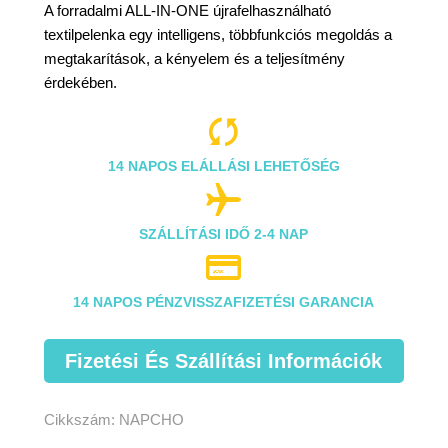
A forradalmi ALL-IN-ONE újrafelhasználható
textilpelenka egy intelligens, többfunkciós megoldás a
megtakarítások, a kényelem és a teljesítmény
érdekében.

14 NAPOS ELÁLLÁSI LEHETŐSÉG

SZÁLLÍTÁSI IDŐ 2-4 NAP

14 NAPOS PÉNZVISSZAFIZETÉSI GARANCIA
Fizetési És Szállítási Információk
Cikkszám:
NAPCHO