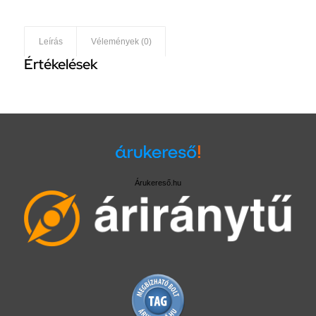
Leírás
Vélemények (0)
Értékelések
Árukereső.hu