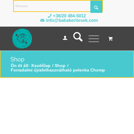
+36/20 484-5012
info@babakeritesek.com
Shop
Ön itt áll:
Kezdőlap
/
Shop
/
Forradalmi újrafelhasználható pelenka Chomp