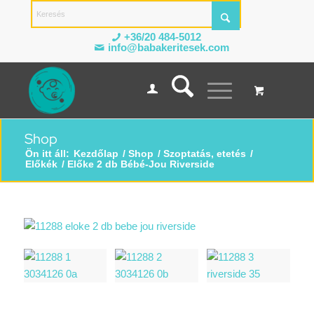
+36/20 484-5012
info@babakeritesek.com
Shop
Ön itt áll:
Kezdőlap
/
Shop
/
Szoptatás, etetés
/
Előkék
/
Előke 2 db Bébé-Jou Riverside