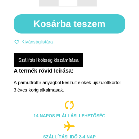
Kosárba teszem
Kívánságlistára
Szállítási költség kiszámítása
A pamutfrottír anyagból készült előkék újszülöttkortól
3 éves korig alkalmasak.

14 NAPOS ELÁLLÁSI LEHETŐSÉG

SZÁLLÍTÁSI IDŐ 2-4 NAP