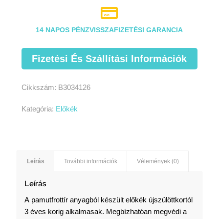

14 NAPOS PÉNZVISSZAFIZETÉSI GARANCIA
Fizetési És Szállítási Információk
Cikkszám:
B3034126
Kategória:
Előkék
Leírás
További információk
Vélemények (0)
Leírás
A pamutfrottír anyagból készült előkék újszülöttkortól
3 éves korig alkalmasak. Megbízhatóan megvédi a