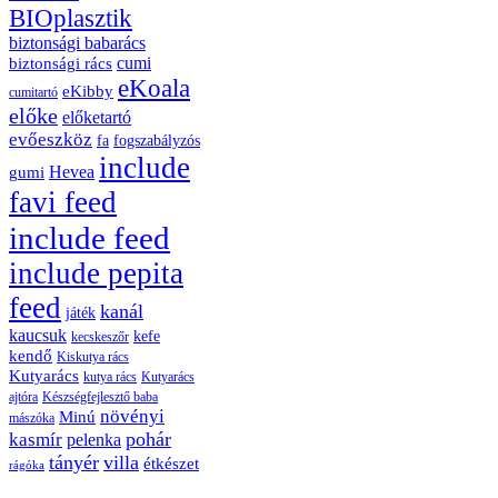
BIOplasztik
biztonsági babarács
cumi
biztonsági rács
eKoala
eKibby
cumitartó
előke
előketartó
evőeszköz
fa
fogszabályzós
include
Hevea
gumi
favi feed
include feed
include pepita
feed
kanál
játék
kaucsuk
kefe
kecskeszőr
kendő
Kiskutya rács
Kutyarács
kutya rács
Kutyarács
ajtóra
Készségfejlesztő baba
növényi
Minú
mászóka
pohár
kasmír
pelenka
tányér
villa
étkészet
rágóka