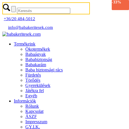
-33%
+36/20 484-5012
info@babakeritesek.com
Termékeink
Ökotermékek
Babaágyak
Bababiztonság
Babakarám
Baba biztonsági rács
Fürdetés
Törődés
Gyerekülések
Játékra fel
Egyéb
Információk
Rólunk
Kapcsolat
ÁSZF
Impresszum
GY.I.K.