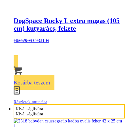
DogSpace Rocky L extra magas (105
cm) kutyarács, fekete
103479
Ft
69331
Ft
Kosárba teszem
Részletek mutatása
Kívánságlistára
Kívánságlistára