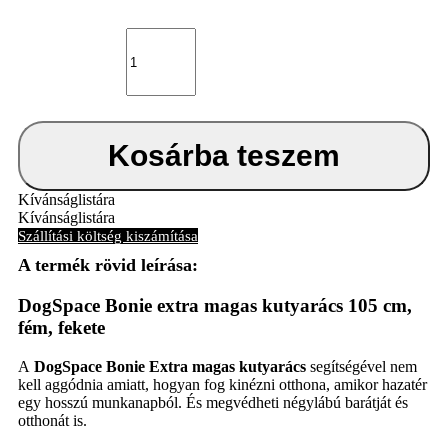
DogSpace
Bonie
extra
magas
kutyarács
105
cm,
Kosárba teszem
fém,
fekete
mennyiség
Kívánságlistára
Kívánságlistára
Szállítási költség kiszámítása
DogSpace Bonie extra magas kutyarács 105 cm,
fém, fekete
A
DogSpace Bonie Extra magas kutyarács
segítségével nem
kell aggódnia amiatt, hogyan fog kinézni otthona, amikor hazatér
egy hosszú munkanapból. És megvédheti négylábú barátját és
otthonát is.