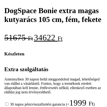
DogSpace Bonie extra magas
kutyarács 105 cm, fém, fekete
51675
34622
Ft
Ft
Készleten
Extra szolgáltatás
Amennyiben 30 napon belül meggondolod magad, lehetőséged
van elállni a vásárlástól. Fontos, hogy a terméknek eredeti
állapotában kell lennie, értékvesztés nélkül, ellenkező esetben az
elállási jog nem érvényesíthető.
1999
Ft
30 napos pénzvisszafizetési garancia
(+
)