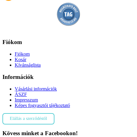
Fiókom
Fiókom
Kosár
Kívánságlista
Információk
Vásárlási információk
ÁSZF
Impresszum
Képes fogyasztói tájékoztató
Elállás a szerződéstől
Kövess minket a Facebookon!