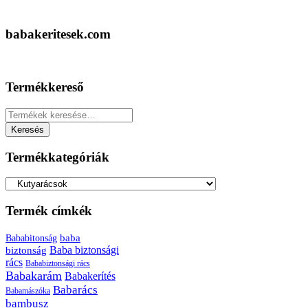
babakeritesek.com
Termékkereső
Keresés
a
Keresés
következőre:
Termékkategóriák
Termék címkék
baba
Bababitonság
biztonság
Baba biztonsági
rács
Bababiztonsági rács
Babakarám
Babakerítés
Babarács
Babamászóka
bambusz