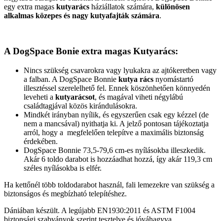
egy extra magas
kutyarács
háziállatok számára,
különösen
alkalmas közepes és nagy kutyafajták számára
.
A DogSpace Bonie extra magas Kutyarács:
Nincs szükség csavarokra vagy lyukakra az ajtókeretben vagy
a falban. A DogSpace Bonnie
kutya rács
nyomástartó
illesztéssel szerelelhető fel. Ennek köszönhetően könnyedén
leveheti a
kutyarácsot
, és magával viheti négylábú
családtagjával közös kirándulásokra.
Mindkét irányban nyílik, és egyszerűen csak egy kézzel (de
nem a mancsával) nyithatja ki. A jelző pontosan tájékoztatja
arról, hogy a megfelelően telepítve a maximális biztonság
érdekében.
DogSpace Bonnie 73,5-79,6 cm-es nyílásokba illeszkedik.
Akár 6 toldo darabot is hozzáadhat hozzá, így akár 119,3 cm
széles nyílásokba is elfér.
Ha kettőnél több toldodarabot használ, fali lemezekre van szükség a
biztonságos és megbízható telepítéshez.
Dániában készült. A legújabb EN1930:2011 és ASTM F1004
biztonsági szabványok szerint tesztelve és jóváhagyva