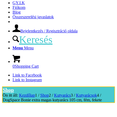
GY.I.K
Fiókom
Blog
Összeszerelési javaslatok
Bejelentkezés / Regisztráció oldala
Keresés
Menu
Menu
0
Shopping Cart
Link to Facebook
Link to Instagram
Shop
Ön itt áll:
Kezdőlap
1
/
Shop
2
/
Kutyarács
3
/
Kutyarácsok
4
/
DogSpace Bonie extra magas kutyarács 105 cm, fém, fekete
-33%