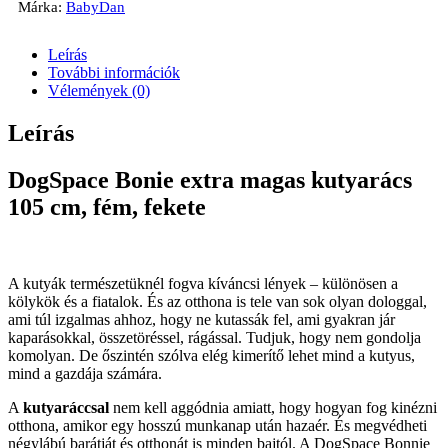
Márka:
BabyDan
Leírás
További információk
Vélemények (0)
Leírás
DogSpace Bonie extra magas kutyarács
105 cm, fém, fekete
A kutyák természetüknél fogva kíváncsi lények – különösen a
kölykök és a fiatalok. És az otthona is tele van sok olyan dologgal,
ami túl izgalmas ahhoz, hogy ne kutassák fel, ami gyakran jár
kaparásokkal, összetöréssel, rágással. Tudjuk, hogy nem gondolja
komolyan. De őszintén szólva elég kimerítő lehet mind a kutyus,
mind a gazdája számára.
A
kutyaráccsal
nem kell aggódnia amiatt, hogy hogyan fog kinézni
otthona, amikor egy hosszú munkanap után hazaér. És megvédheti
négylábú barátját és otthonát is minden bajtól. A DogSpace Bonnie