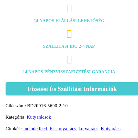

14 NAPOS ELÁLLÁSI LEHETŐSÉG

SZÁLLÍTÁSI IDŐ 2-4 NAP

14 NAPOS PÉNZVISSZAFIZETÉSI GARANCIA
Fizetési És Szállítási Információk
Cikkszám:
BD20916-5690-2-10
Kategória:
Kutyarácsok
Címkék:
include feed
,
Kiskutya rács
,
kutya rács
,
Kutyarács