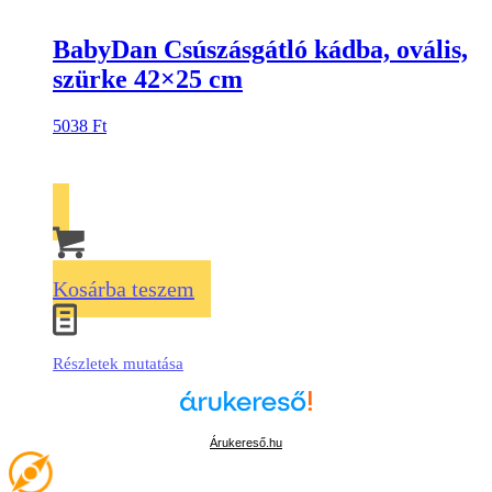
BabyDan Csúszásgátló kádba, ovális,
szürke 42×25 cm
5038
Ft
Kosárba teszem
Részletek mutatása
Árukereső.hu