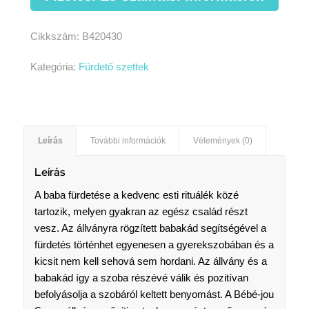
Cikkszám:
B420430
Kategória:
Fürdető szettek
Leírás
További információk
Vélemények (0)
Leírás
A baba fürdetése a kedvenc esti rituálék közé
tartozik, melyen gyakran az egész család részt
vesz. Az állványra rögzített babakád segítségével a
fürdetés történhet egyenesen a gyerekszobában és a
kicsit nem kell sehová sem hordani. Az állvány és a
babakád így a szoba részévé válik és pozitívan
befolyásolja a szobáról keltett benyomást. A Bébé-jou