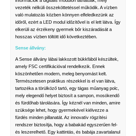
információk a digitális modulon láthatóak, mely
vezeték nélküli összeköttetéssel működik. A vízben
való mulatozás közben könnyen elfeledkezünk az
időről, ezért a LED modul időzítővel is el lett látva. Így
elkerüli az érzékeny gyermek bőr kiszáradását a
hosszas vízben töltött idő következtében.
Sense állvány:
A Sense állvány lábai lakkozott bükkfából készültek,
amely FSC certifikációval rendelkezik. Ennek
köszönhetően modern, meleg benyomást kelt.
Természetesen praktikus részekkel is el van látva,
tartozéka a törülköző tartó, egy tágas műanyag polc,
mely elegendő helyet biztosít a sampon, mosókendő
és fürdőhab tárolására. Így kéznél van minden, amire
szüksége lehet, hogy gyermekével kiélvezze a
fürdés minden pillanatát. Az innovatív rögzítési
rendszer biztosítja, hogy a babakád egyszerűen fel-
és leszerelhető. Egy kattintás, és babája zavartalanul