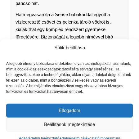
pancsolhat.
Ha megvásárolja a Sense babakáddal együtt a
vízleeresztő csövet és pelenka tároló vödröt is,
kialakíthat egy komplex rendszert gyermeke
fürdetésére. Biztonságát a legjobb hírnévvel bíró
tanúsítócég tesztje garantálja, a TÜV. Az állvány
Sütik beállítása
maximum 18 kg-ig használható.
A kád súlya: 1,56 kg. Csomagolás méretei: 80 x 42 x
A legjobb élmény biztosítása érdekében olyan technológiákat használunk,
mint a cookie-k az eszközadatok tárolására és/vagy eléréséhez. Ha
31 cm. anyag: PP.,Tápegység: 2x AA elem (a
beleegyezik ezekbe a technológiákba, akkor olyan adatokat dolgozhatunk
tápegység részei)
fel ezen az oldalon, mint a böngészési viselkedés vagy az egyedi
azonosítók. A hozzájárulás elmulasztása vagy visszavonása bizonyos
Az állvány nettó súlya: 3,25 kg, csomagolással: 3,65
funkciókat és funkciókat hátrányosan érinthet.
Kg. Méretek: használatra készen: 60,2×49,8×83,4
cm. Csomagolás méretei: 55,8x36x18,3cm
Elfogadom
Beállítások megtekintése
Értékelések
Adatvédelmi tájékoztató
Adatvédelmi tájékoztató
Impresszum