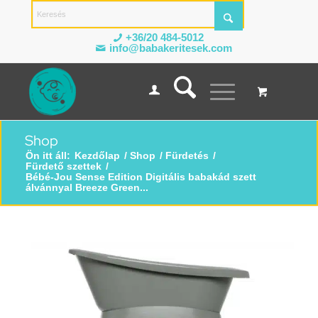
+36/20 484-5012
info@babakeritesek.com
Shop
Ön itt áll:
Kezdőlap
/
Shop
/
Fürdetés
/
Fürdető szettek
/
Bébé-Jou Sense Edition Digitális babakád szett
álvánnyal Breeze Green...