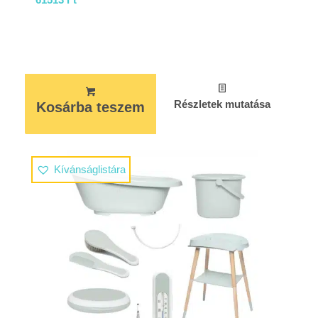
Részletek mutatása
Kosárba teszem
Kívánságlistára