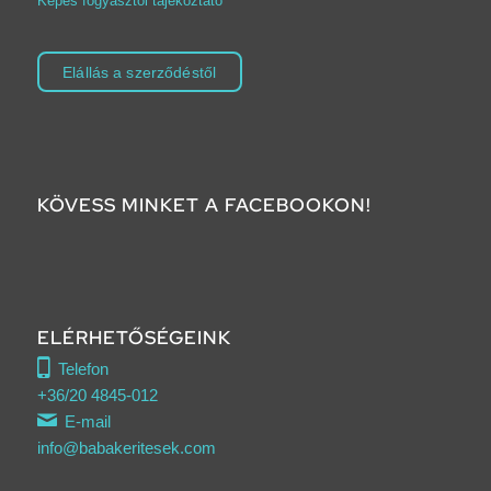
Képes fogyasztói tájékoztató
Elállás a szerződéstől
KÖVESS MINKET A FACEBOOKON!
Click to accept marketing cookies and
enable this content
ELÉRHETŐSÉGEINK
Telefon
+36/20 4845-012
E-mail
info@babakeritesek.com