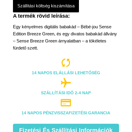
Szállítási költség kiszámítása
Egy kényelmes digitális babakád – Bébé-jou Sense
Edition Breeze Green, és egy divatos babakád állvány
– Sense Breeze Green árnyalatban – a tökéletes
fürdető szett.

14 NAPOS ELÁLLÁSI LEHETŐSÉG

SZÁLLÍTÁSI IDŐ 2-4 NAP

14 NAPOS PÉNZVISSZAFIZETÉSI GARANCIA
Fizetési És Szállítási Információk