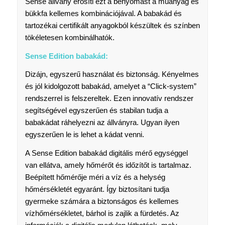
Sense állvány erősíti ezt a benyomást a műanyag és
bükkfa kellemes kombinációjával. A babakád és
tartozékai certifikált anyagokból készültek és színben
tökéletesen kombinálhatók.
Sense Edition babakád:
Dizájn, egyszerű használat és biztonság. Kényelmes
és jól kidolgozott babakád, amelyet a “Click-system”
rendszerrel is felszereltek. Ezen innovatív rendszer
segítségével egyszerűen és stabilan tudja a
babakádat ráhelyezni az állványra. Ugyan ilyen
egyszerűen le is lehet a kádat venni.
A Sense Edition babakád digitális mérő egységgel
van ellátva, amely hőmérőt és időzítőt is tartalmaz.
Beépített hőmérője méri a víz és a helység
hőmérsékletét egyaránt. Így biztosítani tudja
gyermeke számára a biztonságos és kellemes
vízhőmérsékletet, bárhol is zajlik a fürdetés. Az