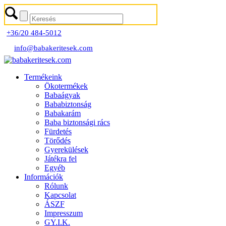
+36/20 484-5012
info@babakeritesek.com
Termékeink
Ökotermékek
Babaágyak
Bababiztonság
Babakarám
Baba biztonsági rács
Fürdetés
Törődés
Gyerekülések
Játékra fel
Egyéb
Információk
Rólunk
Kapcsolat
ÁSZF
Impresszum
GY.I.K.