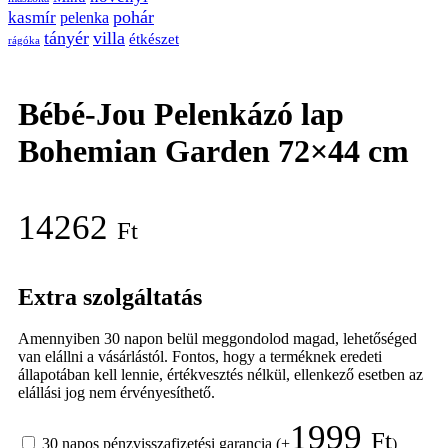
pohár
kasmír
pelenka
tányér
villa
étkészet
rágóka
Bébé-Jou Pelenkázó lap
Bohemian Garden 72×44 cm
14262
Ft
Extra szolgáltatás
Amennyiben 30 napon belül meggondolod magad, lehetőséged
van elállni a vásárlástól. Fontos, hogy a terméknek eredeti
állapotában kell lennie, értékvesztés nélkül, ellenkező esetben az
elállási jog nem érvényesíthető.
1999
Ft
30 napos pénzvisszafizetési garancia
(+
)