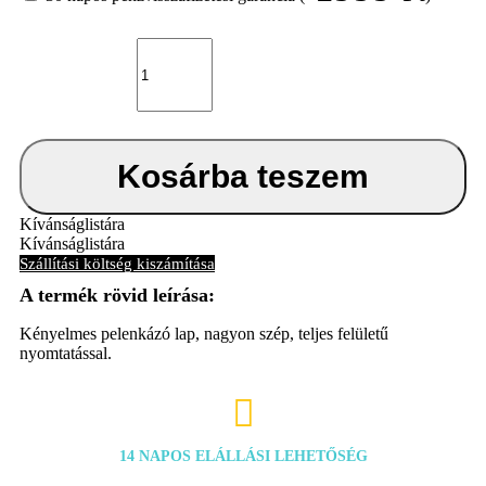
Bébé-
Jou
Pelenkázó
lap
Bohemian
Garden
72x44
Kosárba teszem
cm
mennyiség
Kívánságlistára
Kívánságlistára
Szállítási költség kiszámítása
Kényelmes pelenkázó lap, nagyon szép, teljes felületű
nyomtatással.

14 NAPOS ELÁLLÁSI LEHETŐSÉG