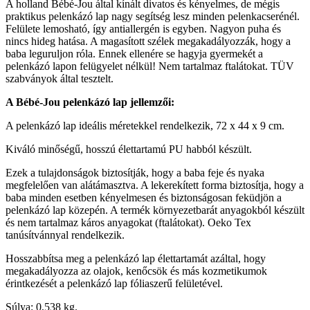
A holland Bébé-Jou által kínált divatos és kényelmes, de mégis
praktikus pelenkázó lap nagy segítség lesz minden pelenkacserénél.
Felülete lemosható, így antiallergén is egyben. Nagyon puha és
nincs hideg hatása. A magasított szélek megakadályozzák, hogy a
baba leguruljon róla. Ennek ellenére se hagyja gyermekét a
pelenkázó lapon felügyelet nélkül! Nem tartalmaz ftalátokat. TÜV
szabványok által tesztelt.
A Bébé-Jou pelenkázó lap jellemzői:
A pelenkázó lap ideális méretekkel rendelkezik, 72 x 44 x 9 cm.
Kiváló minőségű, hosszú élettartamú PU habból készült.
Ezek a tulajdonságok biztosítják, hogy a baba feje és nyaka
megfelelően van alátámasztva. A lekerekített forma biztosítja, hogy a
baba minden esetben kényelmesen és biztonságosan feküdjön a
pelenkázó lap közepén. A termék környezetbarát anyagokból készült
és nem tartalmaz káros anyagokat (ftalátokat). Oeko Tex
tanúsítvánnyal rendelkezik.
Hosszabbítsa meg a pelenkázó lap élettartamát azáltal, hogy
megakadályozza az olajok, kenőcsök és más kozmetikumok
érintkezését a pelenkázó lap fóliaszerű felületével.
Súlya: 0,538 kg.