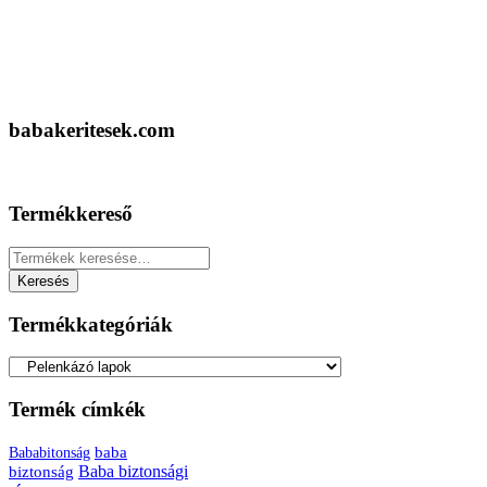
babakeritesek.com
Termékkereső
Keresés
a
Keresés
következőre:
Termékkategóriák
Termék címkék
baba
Bababitonság
biztonság
Baba biztonsági