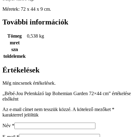
Méretek: 72 x 44 x 9 cm.
További információk
Tömeg
0,538 kg
mret
szn
toldelemek
Értékelések
Még nincsenek értékelések.
„Bébé-Jou Pelenkázó lap Bohemian Garden 72×44 cm” értékelése
elsőként
Az e-mail címet nem tesszük közzé.
A kötelező mezőket
*
karakterrel jelöltük
Név
*
E-mail
*