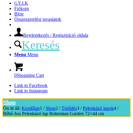
GY.I.K
Fiókom
Blog
Összeszerelési javaslatok
Bejelentkezés / Regisztráció oldala
Keresés
Menu
Menu
0
Shopping Cart
Link to Facebook
Link to Instagram
Shop
Ön itt áll:
Kezdőlap
1
/
Shop
2
/
Törődés
3
/
Pelenkázó lapok
4
/
Bébé-Jou Pelenkázó lap Bohemian Garden 72×44 cm