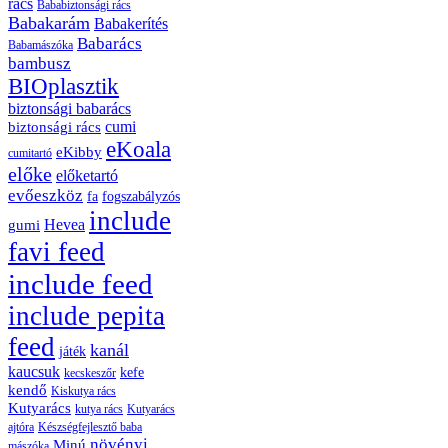
rács
Bababiztonsági rács
Babakarám
Babakerítés
Babarács
Babamászóka
bambusz
BIOplasztik
biztonsági babarács
cumi
biztonsági rács
eKoala
eKibby
cumitartó
előke
előketartó
evőeszköz
fa
fogszabályzós
include
Hevea
gumi
favi feed
include feed
include pepita
feed
kanál
játék
kaucsuk
kefe
kecskeszőr
kendő
Kiskutya rács
Kutyarács
kutya rács
Kutyarács
ajtóra
Készségfejlesztő baba
növényi
Minú
mászóka