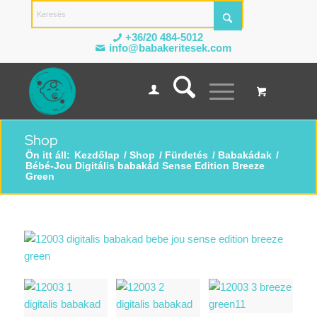
+36/20 484-5012
info@babakeritesek.com
Shop
Ön itt áll:
Kezdőlap
/
Shop
/
Fürdetés
/
Babakádak
/
Bébé-Jou Digitális babakád Sense Edition Breeze
Green