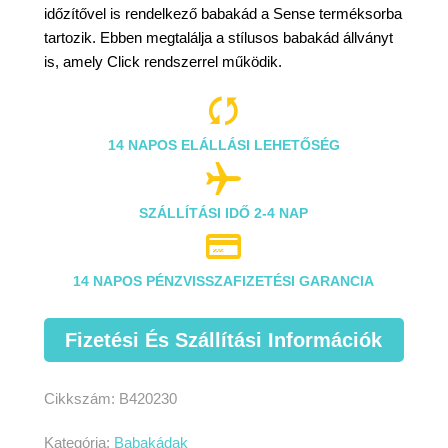
időzítővel is rendelkező babakád a Sense terméksorba
tartozik. Ebben megtalálja a stílusos babakád állványt
is, amely Click rendszerrel működik.

14 NAPOS ELÁLLÁSI LEHETŐSÉG

SZÁLLÍTÁSI IDŐ 2-4 NAP

14 NAPOS PÉNZVISSZAFIZETÉSI GARANCIA
Fizetési És Szállítási Információk
Cikkszám:
B420230
Kategória:
Babakádak