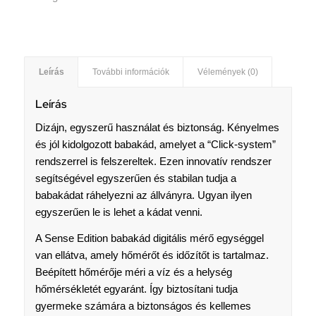
Leírás
További információk
Vélemények (0)
Leírás
Dizájn, egyszerű használat és biztonság. Kényelmes
és jól kidolgozott babakád, amelyet a “Click-system”
rendszerrel is felszereltek. Ezen innovatív rendszer
segítségével egyszerűen és stabilan tudja a
babakádat ráhelyezni az állványra. Ugyan ilyen
egyszerűen le is lehet a kádat venni.
A Sense Edition babakád digitális mérő egységgel
van ellátva, amely hőmérőt és időzítőt is tartalmaz.
Beépített hőmérője méri a víz és a helység
hőmérsékletét egyaránt. Így biztosítani tudja
gyermeke számára a biztonságos és kellemes