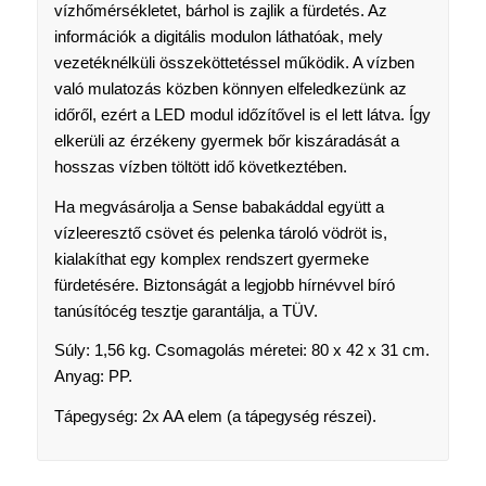
vízhőmérsékletet, bárhol is zajlik a fürdetés. Az
információk a digitális modulon láthatóak, mely
vezetéknélküli összeköttetéssel működik. A vízben
való mulatozás közben könnyen elfeledkezünk az
időről, ezért a LED modul időzítővel is el lett látva. Így
elkerüli az érzékeny gyermek bőr kiszáradását a
hosszas vízben töltött idő következtében.
Ha megvásárolja a Sense babakáddal együtt a
vízleeresztő csövet és pelenka tároló vödröt is,
kialakíthat egy komplex rendszert gyermeke
fürdetésére. Biztonságát a legjobb hírnévvel bíró
tanúsítócég tesztje garantálja, a TÜV.
Súly: 1,56 kg. Csomagolás méretei: 80 x 42 x 31 cm.
Anyag: PP.
Tápegység: 2x AA elem (a tápegység részei).