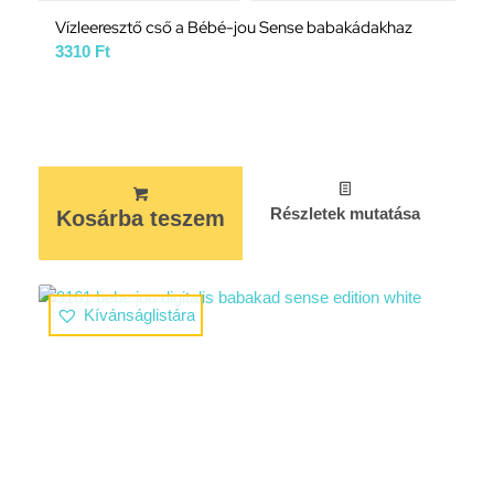
Vízleeresztő cső a Bébé-jou Sense babakádakhaz
3310
Ft
Részletek mutatása
Kosárba teszem
Kívánságlistára