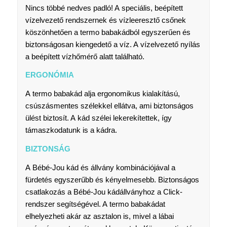
Nincs többé nedves padló! A speciális, beépített
vízelvezető rendszernek és vízleeresztő csőnek
köszönhetően a termo babakádból egyszerűen és
biztonságosan kiengedető a víz. A vízelvezető nyílás
a beépített vízhőmérő alatt található.
ERGONÓMIA
A termo babakád alja ergonomikus kialakítású,
csúszásmentes szélekkel ellátva, ami biztonságos
ülést biztosít. A kád szélei lekerekítettek, így
támaszkodatunk is a kádra.
BIZTONSÁG
A Bébé-Jou kád és állvány kombinációjával a
fürdetés egyszerűbb és kényelmesebb. Biztonságos
csatlakozás a Bébé-Jou kádállványhoz a Click-
rendszer segítségével. A termo babakádat
elhelyezheti akár az asztalon is, mivel a lábai