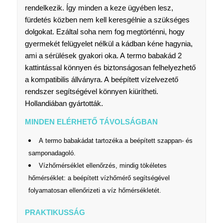
rendelkezik. Így minden a keze ügyében lesz,
fürdetés közben nem kell keresgélnie a szükséges
dolgokat. Ezáltal soha nem fog megtörténni, hogy
gyermekét felügyelet nélkül a kádban kéne hagynia,
ami a sérülések gyakori oka. A termo babakád 2
kattintással könnyen és biztonságosan felhelyezhető
a kompatibilis állványra. A beépített vízelvezető
rendszer segítségével könnyen kiürítheti.
Hollandiában gyártották.
MINDEN ELÉRHETŐ TÁVOLSÁGBAN
A termo babakádat tartozéka a beépített szappan- és
samponadagoló.
Vízhőmérséklet ellenőrzés, mindig tökéletes
hőmérséklet: a beépített vízhőmérő segítségével
folyamatosan ellenőrizeti a víz hőmérsékletét.
PRAKTIKUSSÁG