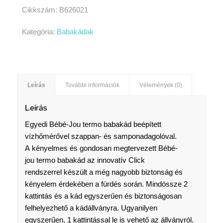
Cikkszám:
B626021
Kategória:
Babakádak
Leírás
További információk
Vélemények (0)
Leírás
Egyedi Bébé-Jou termo babakád beépített
vízhőmérővel szappan- és samponadagolóval.
A kényelmes és gondosan megtervezett Bébé-
jou termo babakád az innovatív Click
rendszerrel készült a még nagyobb biztonság és
kényelem érdekében a fürdés során. Mindössze 2
kattintás és a kád egyszerűen és biztonságosan
felhelyezhető a kádállványra. Ugyanilyen
egyszerűen, 1 kattintással le is vehető az állványról.