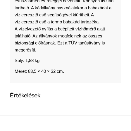
csúszásmentes réteggel bevontak. Könnyen tisztán
tartható. A kádállvány használatakor a babakádat a
vízleeresztő cső segítségével kiürítheti. A
vízleeresztő cső a termo babakád tartozéka.
A vízelvezető nyílás a beépített vízhőmérő alatt
található. Az állványok megfelelnek az összes
biztonsági előírásnak. Ezt a TÜV tanúsítvány is
megerősíti.
Súly: 1,88 kg.
Méret: 83,5 × 40 × 32 cm.
Értékelések