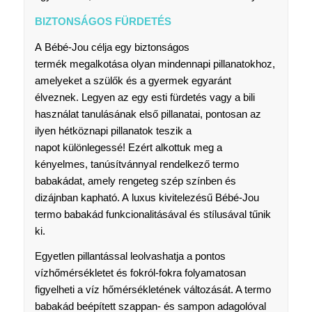
BIZTONSÁGOS FÜRDETÉS
A Bébé-Jou célja egy biztonságos
termék megalkotása olyan mindennapi pillanatokhoz,
amelyeket a szülők és a gyermek egyaránt
élveznek. Legyen az egy esti fürdetés vagy a bili
használat tanulásának első pillanatai, pontosan az
ilyen hétköznapi pillanatok teszik a
napot különlegessé! Ezért alkottuk meg a
kényelmes, tanúsítvánnyal rendelkező termo
babakádat, amely rengeteg szép színben és
dizájnban kapható. A luxus kivitelezésű Bébé-Jou
termo babakád funkcionalitásával és stílusával tűnik
ki.
Egyetlen pillantással leolvashatja a pontos
vízhőmérsékletet és fokról-fokra folyamatosan
figyelheti a víz hőmérsékletének változását. A termo
babakád beépített szappan- és sampon adagolóval