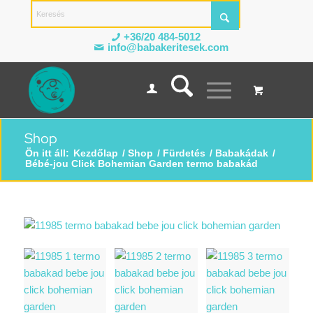
+36/20 484-5012
info@babakeritesek.com
Shop
Ön itt áll:
Kezdőlap
/
Shop
/
Fürdetés
/
Babakádak
/
Bébé-jou Click Bohemian Garden termo babakád