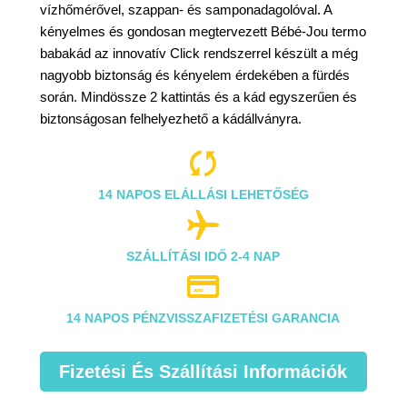
vízhőmérővel, szappan- és samponadagolóval. A
kényelmes és gondosan megtervezett Bébé-Jou termo
babakád az innovatív Click rendszerrel készült a még
nagyobb biztonság és kényelem érdekében a fürdés
során. Mindössze 2 kattintás és a kád egyszerűen és
biztonságosan felhelyezhető a kádállványra.

14 NAPOS ELÁLLÁSI LEHETŐSÉG

SZÁLLÍTÁSI IDŐ 2-4 NAP

14 NAPOS PÉNZVISSZAFIZETÉSI GARANCIA
Fizetési És Szállítási Információk