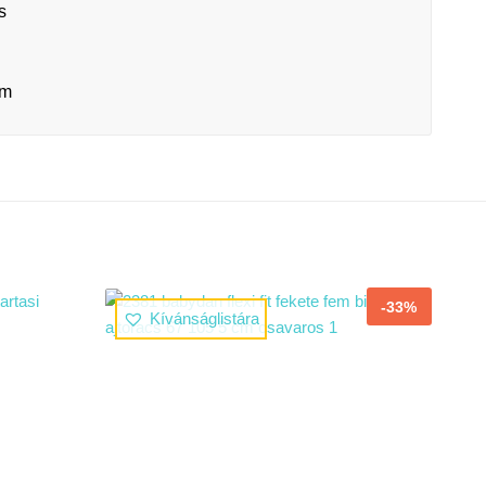
s
cm
-33%
Kívánságlistára