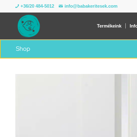
+36/20 484-5012
info@babakeritesek.com
Termékeink
Inf
Shop