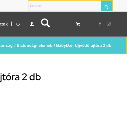
atok
tonság
/
Biztonsági elemek
/
BabyDan Ujjvédő ajtóra 2 db
jtóra 2 db