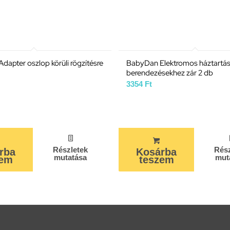
apter oszlop körüli rögzítésre
BabyDan Elektromos háztartás
berendezésekhez zár 2 db
3354
Ft
Részletek
Rész
rba
Kosárba
mutatása
mut
zem
teszem