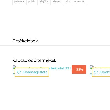
pelenka
pohár
rágóka
tányér
villa
étkészet
Értékelések
Kapcsolódó termékek
-33%
Kívánságlistára
Kíváns