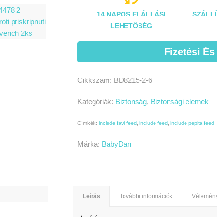
14 NAPOS ELÁLLÁSI
SZÁLLÍ
LEHETŐSÉG
Fizetési És
Cikkszám:
BD8215-2-6
Kategóriák:
Biztonság
,
Biztonsági elemek
Címkék:
include favi feed
,
include feed
,
include pepita feed
Márka:
BabyDan
Leírás
További információk
Vélemény