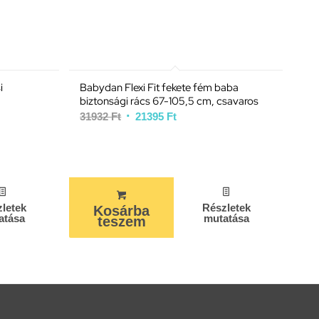
i
Babydan Flexi Fit fekete fém baba
biztonsági rács 67-105,5 cm, csavaros
31932
Ft
21395
Ft
letek
Részletek
Kosárba
atása
mutatása
teszem