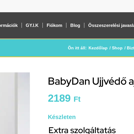
ormációk
GY.I.K
Fiókom
Blog
Összeszerelési javasl
Ön itt áll:
Kezdőlap
/
Shop
/
Biz
BabyDan Ujjvédő a
2189
Ft
Készleten
Extra szolgáltatás