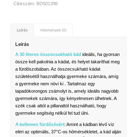
Cikkszám:
BD501398
Leírás
Vélemények (0)
Leírás
A 30 literes összecsukható kád
ideális, ha gyorsan
össze kell pakolnia a kádat, és helyet takaríthat meg
a fürdőszobában. Az összecsukható kádat
születésétől használhatja gyermeke számára, amíg
a gyermeke nem növi ki . Tartalmaz egy
tapadókorongos zsámolyt is, amely ideális nagyobb
gyermekek számára, így kényelmesen ülhetnek. A
szék csak attól a pillanattól használható, hogy
gyermeke segítség nélkül fel tud ülni.
A kellemes fürdőzésért
: Amint a kádban lévő víz
eléri az optimális, 37°C-os hőmérsékletet, a kád alján