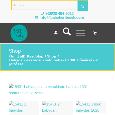
+36/20 484-5012
info@babakeritesek.com
Shop
Ön itt áll:
Kezdőlap
/
Shop
/
Babydan összecsukható babakád 30L hőmérséklet
jelzéssel