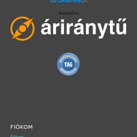
Árukereső.hu
FIÓKOM
Fiókom