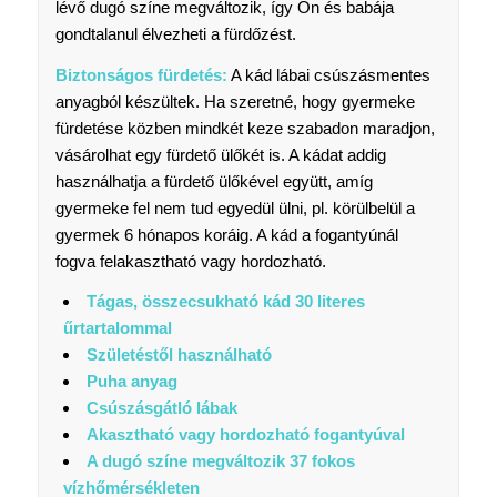
lévő dugó színe megváltozik, így Ön és babája
gondtalanul élvezheti a fürdőzést.
Biztonságos fürdetés:
A kád lábai csúszásmentes
anyagból készültek. Ha szeretné, hogy gyermeke
fürdetése közben mindkét keze szabadon maradjon,
vásárolhat egy fürdető ülőkét is. A kádat addig
használhatja a fürdető ülőkével együtt, amíg
gyermeke fel nem tud egyedül ülni, pl. körülbelül a
gyermek 6 hónapos koráig. A kád a fogantyúnál
fogva felakasztható vagy hordozható.
Tágas, összecsukható kád 30 literes
űrtartalommal
Születéstől használható
Puha anyag
Csúszásgátló lábak
Akasztható vagy hordozható fogantyúval
A dugó színe megváltozik 37 fokos
vízhőmérsékleten