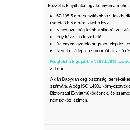
kézzel is kinyithatod, így könnyen átmehets
67-105,5 cm-es nyílásokhoz illeszkedik
mérete kb.5 cm-rel kisebb lesz
Nincs szükség további alkatrészek vás
Egy kézzel is kezelhető
Az egyedi gyerekzár gyors telepítést és
Nem kell átlépni a sorompót az alsó r
Megfelel a legújabb EN1930:2011 szabv
x 4 cm.
A dán Babydan cég biztonsági termékeket 
számára. A cég ISO 14001 környezetvédelmi
Biztonsági Együttműködésnek, és számos d
nemzetközi szinten.