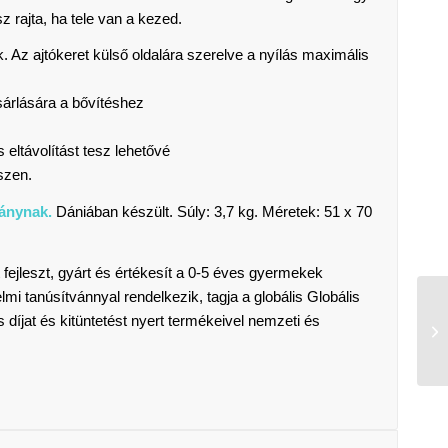
z rajta, ha tele van a kezed.
. Az ajtókeret külső oldalára szerelve a nyílás maximális
árlására a bővítéshez
 eltávolítást tesz lehetővé
észen.
ánynak.
Dániában készült. Súly: 3,7 kg. Méretek: 51 x 70
fejleszt, gyárt és értékesít a 0-5 éves gyermekek
 tanúsítvánnyal rendelkezik, tagja a globális Globális
íjat és kitüntetést nyert termékeivel nemzeti és