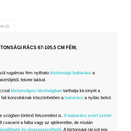
ek (0)
ONSÁGI RÁCS 67-105,5 CM FÉM,
ívül rugalmas fém nyithato
biztonsági babarács
a
értőjétől, fekete lakkal.
áccsal
biztonságos távolságban
tarthatja kicsinyét a
as fali konzoloknak köszönhetően a
babarács
a nyílás belső
e szögben történő felszerelést is.
A babarács ezért szinte
ll csavarni a falba vagy az ajtókeretbe, de miután
ávolítható és visszaszerelhető.
A biztonsági rácsot egy