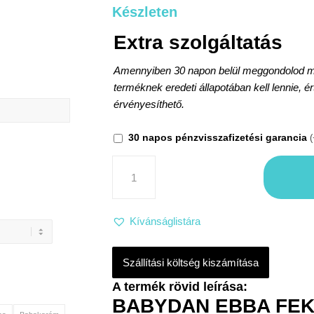
Készleten
Extra szolgáltatás
Amennyiben 30 napon belül meggondolod maga
terméknek eredeti állapotában kell lennie, é
érvényesíthető.
30 napos pénzvisszafizetési garancia
(
Kívánságlistára
Szállítási költség kiszámítása
BABYDAN EBBA FEK