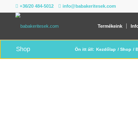
+36/20 484-5012
info@babakeritesek.com
Termékeink
Inf
Shop
Ön itt áll:
Kezdőlap
/
Shop
/
B