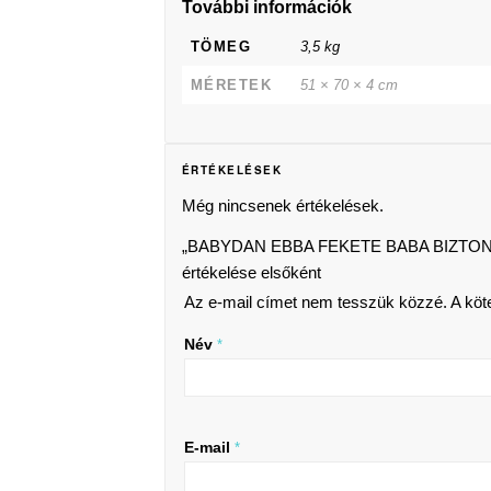
További információk
TÖMEG
3,5 kg
MÉRETEK
51 × 70 × 4 cm
ÉRTÉKELÉSEK
Még nincsenek értékelések.
„BABYDAN EBBA FEKETE BABA BIZTON
értékelése elsőként
Az e-mail címet nem tesszük közzé.
A köt
Név
*
E-mail
*