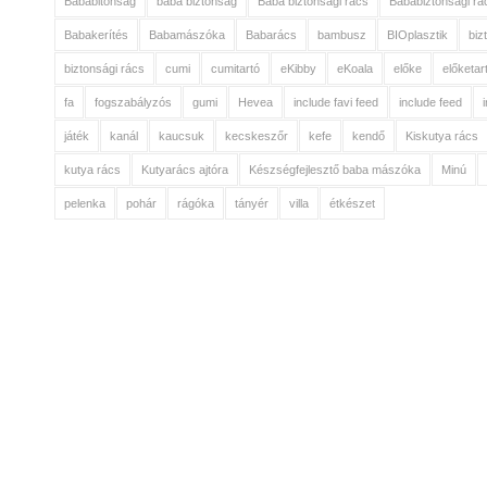
Bababitonság
baba biztonság
Baba biztonsági rács
Bababiztonsági rá
Babakerítés
Babamászóka
Babarács
bambusz
BIOplasztik
biz
biztonsági rács
cumi
cumitartó
eKibby
eKoala
előke
előketar
fa
fogszabályzós
gumi
Hevea
include favi feed
include feed
játék
kanál
kaucsuk
kecskeszőr
kefe
kendő
Kiskutya rács
kutya rács
Kutyarács ajtóra
Készségfejlesztő baba mászóka
Minú
pelenka
pohár
rágóka
tányér
villa
étkészet