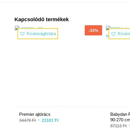
Kapcsolódó termékek
-33%
Kívánságlistára
Kíváns
Premier ajtórács
Babydan F
90-270 cm
34479
Ft
23101
Ft
87113
Ft