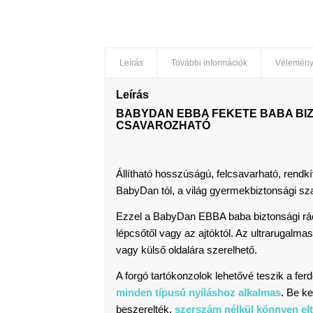
Leírás
További információk
Vélemény
Leírás
BABYDAN EBBA FEKETE BABA BIZT
CSAVAROZHATÓ
Állítható hosszúságú, felcsavarható, rendk
BabyDan tól, a világ gyermekbiztonsági szak
Ezzel a BabyDan EBBA baba biztonsági r
lépcsőtől vagy az ajtóktól. Az ultrarugalm
vagy külső oldalára szerelhető.
A forgó tartókonzolok lehetővé teszik a ferd
minden típusú nyíláshoz alkalmas
. Be ke
beszerelték,
szerszám nélkül könnyen elt