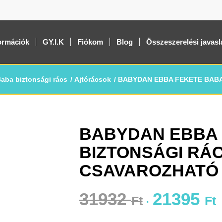
ormációk
GY.I.K
Fiókom
Blog
Összeszerelési javasl
aba biztonsági rács
/
Ajtórácsok
/
BABYDAN EBBA FEKETE BABA 
BABYDAN EBBA 
-33%
BIZTONSÁGI RÁCS
CSAVAROZHATÓ
31932
21395
Ft
Ft