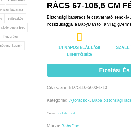
cs
Babakarám
RÁCS 67-105,5 CM 
tonsági babarács
Biztonsági babarács felcsavarható, rendkívül
tó
evőeszköz
hosszúsággal a BabyDan tól, a világ gyermek
include pepita feed

Kutyarács
növényi kasmír
14 NAPOS ELÁLLÁSI
SZÁLLÍ
LEHETŐSÉG
Fizetési És
Cikkszám:
BD75116-5600-1-10
Kategóriák:
Ajtórácsok
,
Baba biztonsági rác
Címke:
include feed
Márka:
BabyDan