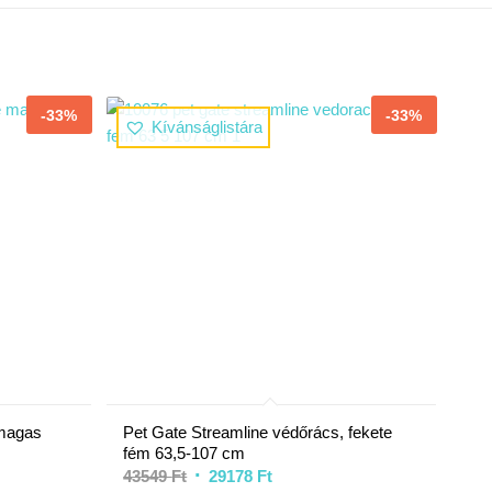
-33%
-33%
Kívánságlistára
magas
Pet Gate Streamline védőrács, fekete
fém 63,5-107 cm
43549
Ft
29178
Ft