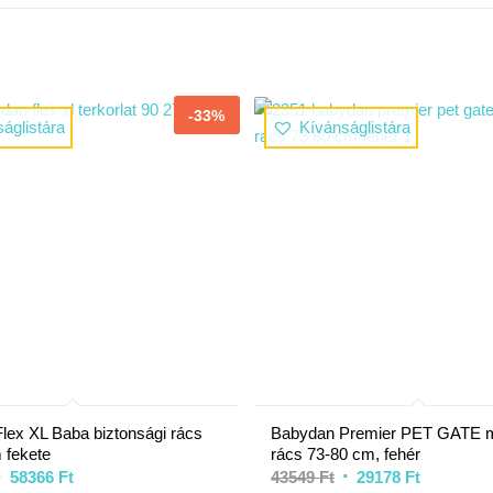
-33%
áglistára
Kívánságlistára
lex XL Baba biztonsági rács
Babydan Premier PET GATE 
 fekete
rács 73-80 cm, fehér
58366
Ft
43549
Ft
29178
Ft