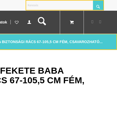
atok
BIZTONSÁGI RÁCS 67-105,5 CM FÉM, CSAVAROZHATÓ...
FEKETE BABA
 67-105,5 CM FÉM,