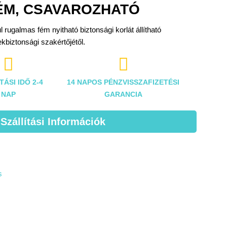
FÉM, CSAVAROZHATÓ
 rugalmas fém nyitható biztonsági korlát állítható
biztonsági szakértőjétől.


TÁSI IDŐ 2-4
14 NAPOS PÉNZVISSZAFIZETÉSI
NAP
GARANCIA
 Szállítási Információk
s