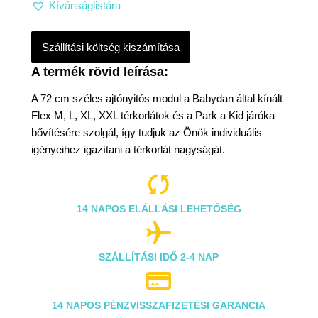
Kívánságlistára
Szállítási költség kiszámítása
A 72 cm széles ajtónyitós modul a Babydan által kínált
Flex M, L, XL, XXL térkorlátok és a Park a Kid járóka
bővítésére szolgál, így tudjuk az Önök individuális
igényeihez igazítani a térkorlát nagyságát.

14 NAPOS ELÁLLÁSI LEHETŐSÉG

SZÁLLÍTÁSI IDŐ 2-4 NAP

14 NAPOS PÉNZVISSZAFIZETÉSI GARANCIA