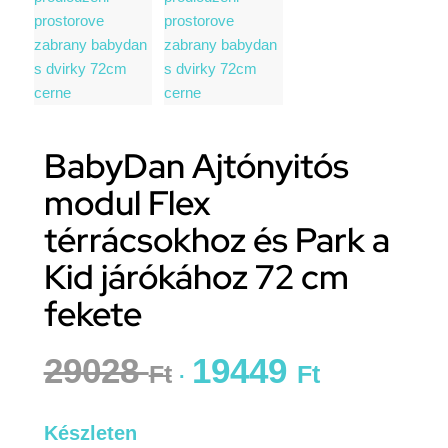
BabyDan Ajtónyitós
modul Flex
térrácsokhoz és Park a
Kid járókához 72 cm
fekete
29028
19449
Ft
Ft
Készleten