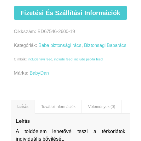
Fizetési És Szállítási Információk
Cikkszám:
BD67546-2600-19
Kategóriák:
Baba biztonsági rács
,
Biztonsági Babarács
Címkék:
include favi feed
,
include feed
,
include pepita feed
Márka:
BabyDan
Leírás
További információk
Vélemények (0)
Leírás
A toldóelem lehetővé teszi a térkorlátok
individuális bővítését.