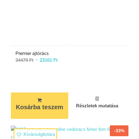
Premier ajtórács
34479
Ft
23101
Ft
Részletek mutatása
Kosárba teszem
-33%
Kívánságlistára