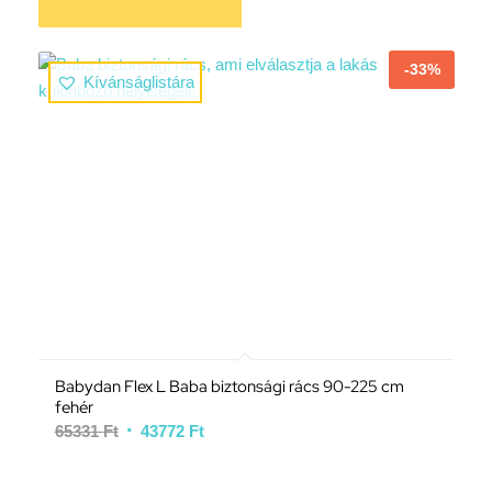
-33%
Kívánságlistára
5.00
Babydan Flex L Baba biztonsági rács 90-225 cm
fehér
65331
Ft
43772
Ft