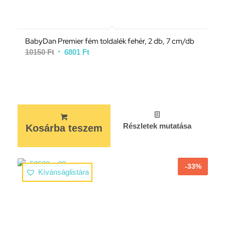
BabyDan Premier fém toldalék fehér, 2 db, 7 cm/db
10150
Ft
6801
Ft
Részletek mutatása
Kosárba teszem
-33%
Kívánságlistára