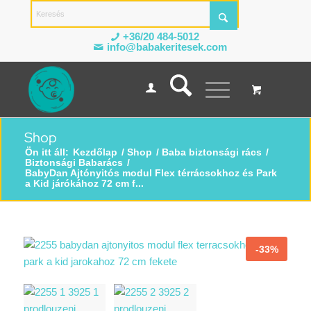
+36/20 484-5012
info@babakeritesek.com
Shop
Ön itt áll:
Kezdőlap
/
Shop
/
Baba biztonsági rács
/
Biztonsági Babarács
/
BabyDan Ajtónyitós modul Flex térrácsokhoz és Park
a Kid járókához 72 cm f...
-33%