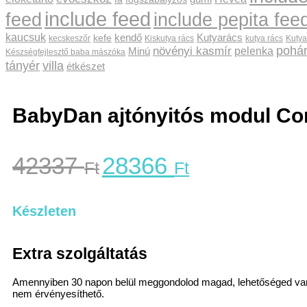
include feed
feed
include pepita fee
kaucsuk
kendő
Kutyarács
kefe
kecskeszőr
Kiskutya rács
kutya rács
Kutya
pohá
növényi kasmír
pelenka
Minú
Készségfejlesztő baba mászóka
tányér
villa
étkészet
BabyDan ajtónyitós modul Com
42337
28366
Ft
Ft
Készleten
Extra szolgáltatás
Amennyiben 30 napon belül meggondolod magad, lehetőséged van elál
nem érvényesíthető.