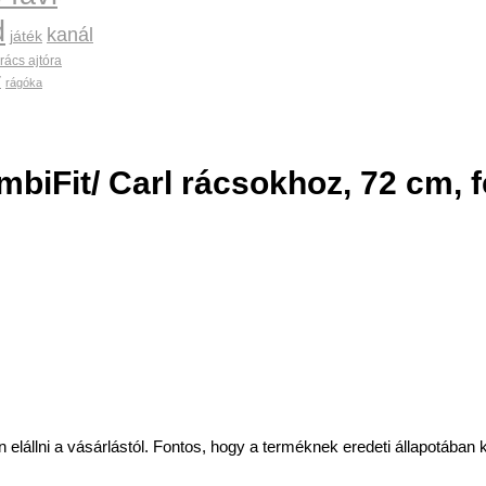
d
kanál
játék
rács ajtóra
r
rágóka
biFit/ Carl rácsokhoz, 72 cm, f
lni a vásárlástól. Fontos, hogy a terméknek eredeti állapotában kell