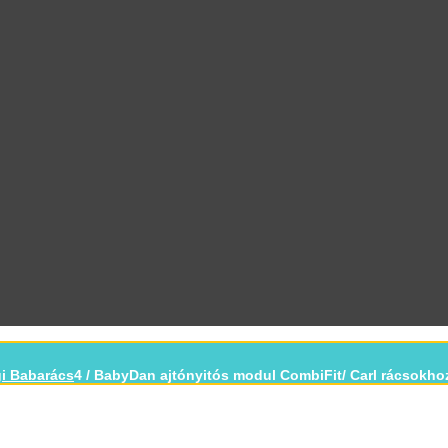
i Babarács
4
/
BabyDan ajtónyitós modul CombiFit/ Carl rácsokhoz
-33%