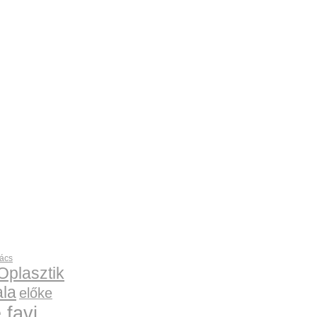
rács
Oplasztik
la
előke
 favi