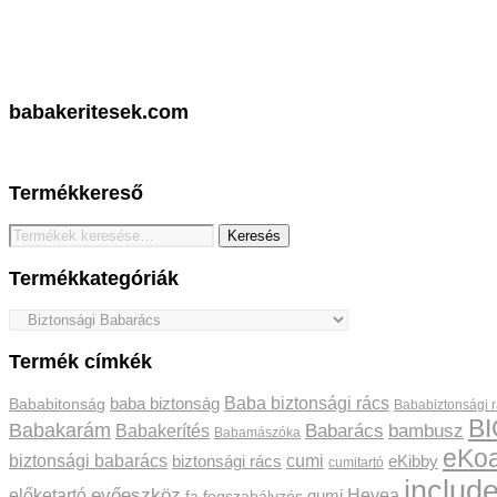
babakeritesek.com
Termékkereső
Keresés
Keresés
a
következőre:
Termékkategóriák
Termék címkék
Baba biztonsági rács
baba biztonság
Bababitonság
Bababiztonsági 
BI
Babakarám
Babakerítés
Babarács
bambusz
Babamászóka
eKoa
biztonsági babarács
cumi
biztonsági rács
eKibby
cumitartó
include
előketartó
evőeszköz
Hevea
gumi
fa
fogszabályzós