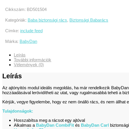
Cikkszám:
BD501504
Kategóriák:
Baba biztonsági rács
,
Biztonsági Babarács
Címke:
include feed
Márka:
BabyDan
Leírás
További információk
Vélemények (0)
Leírás
Az ajtónyitós modul ideális megoldás, ha már rendelkezik BabyDa
hozzáadásával lerövidítheti az utat, vagy rugalmasabbá teheti a biz
Kérjük, vegye figyelembe, hogy ez nem önálló rács, és nem állhat 
Tulajdonságok:
Hosszabítsa meg a rácsot egy ajtóval
Alkalmas a
BabyDan CombiFit
és
BabyDan Carl
biztonság