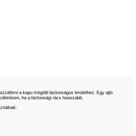
zzáférni a kapu mögötti biztonságos területhez. Egy ajtó
 különösen, ha a biztonsági rács hosszabb.
sználnak.