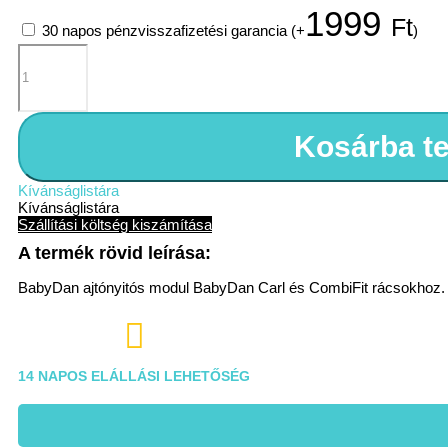
1999
Ft
30 napos pénzvisszafizetési garancia
(+
)
BabyDan
ajtónyitós
modul
CombiFit/
Carl
rácsokhoz,
Kosárba t
72
cm,
fekete
Kívánságlistára
mennyiség
Kívánságlistára
Szállítási költség kiszámítása
BabyDan ajtónyitós modul BabyDan Carl és CombiFit rácsokhoz.

14 NAPOS ELÁLLÁSI LEHETŐSÉG