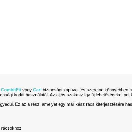
n
CombitFit
vagy
Carl
biztonsági kapuval, és szeretne könnyebben ho
tonsági korlát használatát. Az ajtós szakasz így új lehetőségeket ad,
egyedül. Ez az a rész, amelyet egy már kész rács kiterjesztésére ha
i rácsokhoz