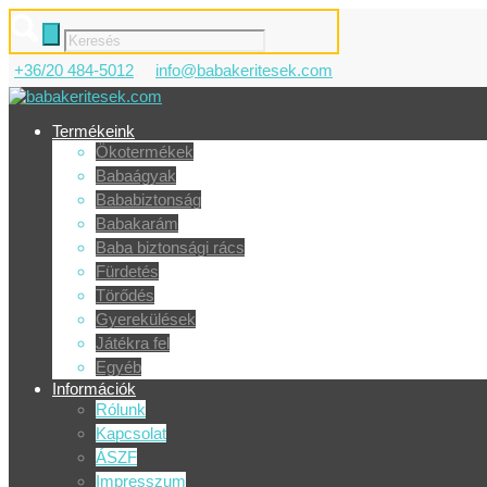
+36/20 484-5012
info@babakeritesek.com
Termékeink
Ökotermékek
Babaágyak
Bababiztonság
Babakarám
Baba biztonsági rács
Fürdetés
Törődés
Gyerekülések
Játékra fel
Egyéb
Információk
Rólunk
Kapcsolat
ÁSZF
Impresszum