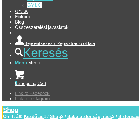
GY.I.K.
GY.I.K
Fiókom
Blog
Összeszerelési javaslatok
Bejelentkezés / Regisztráció oldala
Keresés
Menu
Menu
0
Shopping Cart
Link to Facebook
Link to Instagram
Shop
Ön itt áll:
Kezdőlap
1
/
Shop
2
/
Baba biztonsági rács
3
/
Biztonság