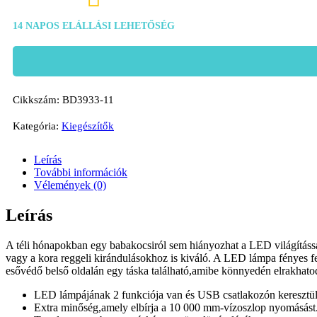
14 NAPOS ELÁLLÁSI LEHETŐSÉG
Cikkszám:
BD3933-11
Kategória:
Kiegészítők
Leírás
További információk
Vélemények (0)
Leírás
A téli hónapokban egy babakocsiról sem hiányozhat a LED világítással 
vagy a kora reggeli kirándulásokhoz is kiváló. A LED lámpa fényes fe
esővédő belső oldalán egy táska található,amibe könnyedén elrakhatod
LED lámpájának 2 funkciója van és USB csatlakozón keresztül 
Extra minőség,amely elbírja a 10 000 mm-vízoszlop nyomásást