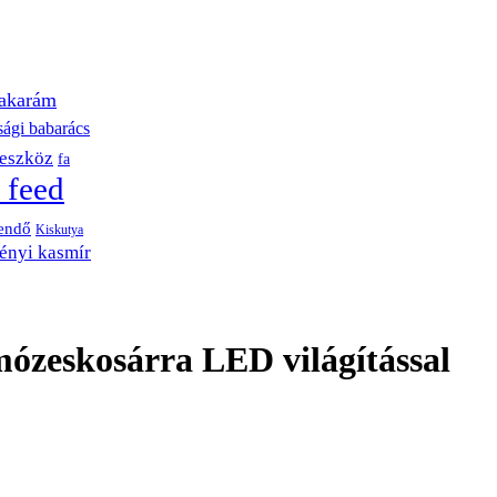
akarám
sági babarács
eszköz
fa
 feed
endő
Kiskutya
ényi kasmír
mózeskosárra LED világítással