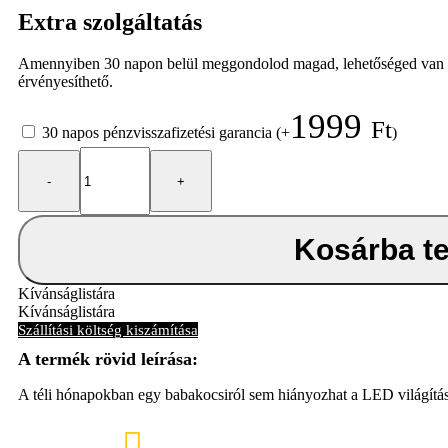
Extra szolgáltatás
Amennyiben 30 napon belül meggondolod magad, lehetőséged van elálln
érvényesíthető.
1999
Ft
30 napos pénzvisszafizetési garancia
(+
)
Baby
Dan
univerzális
esővédő
mózeskosárra
Kosárba t
LED
világítással
mennyiség
Kívánságlistára
Kívánságlistára
Szállítási költség kiszámítása
A téli hónapokban egy babakocsiról sem hiányozhat a LED világításs
