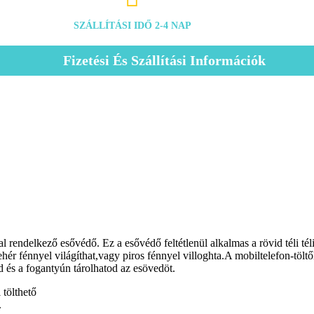
SZÁLLÍTÁSI IDŐ 2-4 NAP
Fizetési És Szállítási Információk
rendelkező esővédő. Ez a esővédő feltétlenül alkalmas a rövid téli tél
hér fénnyel világíthat,vagy piros fénnyel villoghta.A mobiltelefon-töl
 és a fogantyún tárolhatod az esövedöt.
tölthető
.