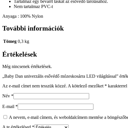
Tartalmaz egy bevarrt táskát az esövedö tárolásához.
Nem tartalmaz PVC-t
Anyaga : 100% Nylon
További információk
Tömeg
0,3 kg
Értékelések
Még nincsenek értékelések.
„Baby Dan univerzális esővédő mózeskosárra LED világítással” érték
Az e-mail címet nem tesszük közzé.
A kötelező mezőket
*
karakterrel 
Név
*
E-mail
*
A nevem, e-mail címem, és weboldalcímem mentése a böngészőb
A te értékelésed
*