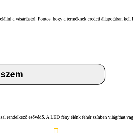
i a vásárlástól. Fontos, hogy a terméknek eredeti állapotában kell len
eszem
al rendelkező esővédő. A LED fény élénk fehér színben világíthat vagy
