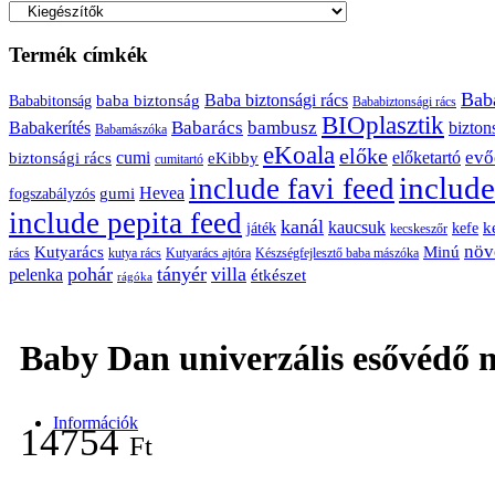
Termék címkék
Bab
baba biztonság
Baba biztonsági rács
Bababitonság
Bababiztonsági rács
BIOplasztik
Babarács
bambusz
Babakerítés
bizton
Babamászóka
eKoala
előke
evő
cumi
előketartó
biztonsági rács
eKibby
cumitartó
include
include favi feed
Hevea
gumi
fogszabályzós
include pepita feed
kanál
kaucsuk
k
játék
kefe
kecskeszőr
növ
Kutyarács
Minú
rács
kutya rács
Kutyarács ajtóra
Készségfejlesztő baba mászóka
pohár
tányér
villa
pelenka
étkészet
rágóka
Baby Dan univerzális esővédő 
Információk
14754
Ft