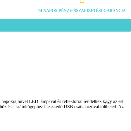
14 NAPOS PÉNZVISSZAFIZETÉSI GARANCIA
i napokra,mivel LED lámpával és reflektorral rendelkezik,így az esti
tőhöz és a számítógéphez illeszkedő USB csatlakozóval töltheted. Az