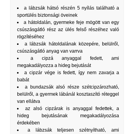
a lábzsák hátsó részén 5 nyílás található a
sportülés biztonsági öveinek
a hátoldalán, gyermeke feje mögött van egy
csúszásgátló rész az ülés felső részéhez való
rögzítéséhez
a lábzsák hátoldalának közepére, belülről,
csúszásgátló anyag van varrva
a cipzá anyaggal fedett, ami
megakadályozza a hideg bejutását
a cipzár vége is fedett, így nem zavarja a
babát
a bundazsák alsó része szétcipzározható,
belülről, a gyermek lábánál kosztaszító réteggel
van ellátva
az alsó cipzárak is anyaggal fedettek, a
hideg bejutásának megakadályozása
érdekében
a lábzsák teljesen szétnyítható, ami