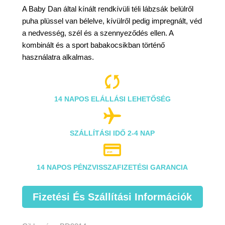
A Baby Dan által kínált rendkívüli téli lábzsák belülről
puha plüssel van bélelve, kívülről pedig impregnált, véd
a nedvesség, szél és a szennyeződés ellen. A
kombinált és a sport babakocsikban történő
használatra alkalmas.

14 NAPOS ELÁLLÁSI LEHETŐSÉG

SZÁLLÍTÁSI IDŐ 2-4 NAP

14 NAPOS PÉNZVISSZAFIZETÉSI GARANCIA
Fizetési És Szállítási Információk