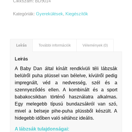
Cikkszám:
BD9014
Kategóriák:
Gyerekülések
,
Kiegészítők
Leírás
További információk
Vélemények (0)
Leírás
A Baby Dan által kínált rendkívüli téli lábzsák
belülről puha plüssel van bélelve, kívülről pedig
impregnált, véd a nedvesség, szél és a
szennyeződés ellen. A kombinált és a sport
babakocsikban történő használatra alkalmas.
Egy melegebb típusú bundazsákról van szó,
mivel a belseje pihe-puha plüssből készült. A
hidegebb időben való sétához ideális.
A lábzsák tulajdonságai: