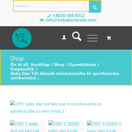
+36/20 484-5012
info@babakeritesek.com
Shop
Ön itt áll:
Kezdőlap
/
Shop
/
Gyerekülések
/
Kiegészítők
/
Baby Dan Téli lábzsák mózeskosárba és sportkocsiba
szürke/ezüst...