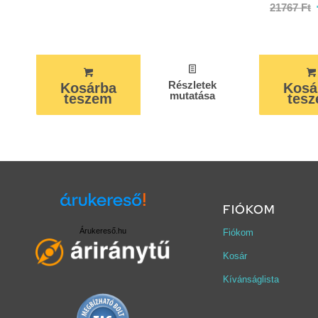
21767
Ft
Részletek
Kosárba
Kosá
mutatása
teszem
tes
FIÓKOM
Árukereső.hu
Fiókom
Kosár
Kívánságlista