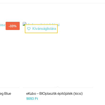
-33%
Kívánságlistára
eg Blue
eKubo – BIOplasztik építőjáték (kicsi)
9093
Ft