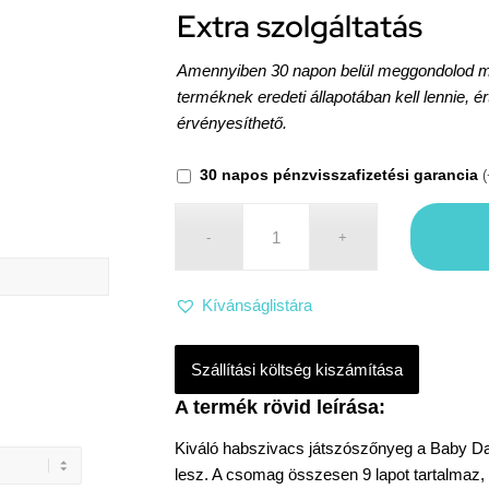
Extra szolgáltatás
Amennyiben 30 napon belül meggondolod maga
terméknek eredeti állapotában kell lennie, é
érvényesíthető.
30 napos pénzvisszafizetési garancia
(
Kívánságlistára
Szállítási költség kiszámítása
Kiváló habszivacs játszószőnyeg a Baby Da
lesz. A csomag összesen 9 lapot tartalmaz,