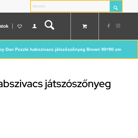
atok
by Dan Puzzle habszivacs játszószőnyeg Brown 90×90 cm
abszivacs játszószőnyeg