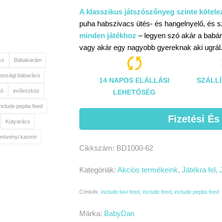
A klasszikus játszószőnyeg szinte köte
puha habszivacs ütés- és hangelnyelő, és szi
minden játékhoz
– legyen szó akár a babána
vagy akár egy nagyobb gyereknak aki ugrál

cs
Babakarám
tonsági babarács
14 NAPOS ELÁLLÁSI
SZÁLLÍ
tó
evőeszköz
LEHETŐSÉG
include pepita feed
Fizetési És
Kutyarács
növényi kasmír
Cikkszám:
BD1000-62
Kategóriák:
Akciós termékeink
,
Játékra fel
,
Címkék:
include favi feed
,
include feed
,
include pepita feed
Márka:
BabyDan