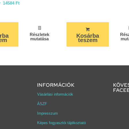
14584
Ft
Részletek
Rész
rba
Kosárba
mutatása
mut
zem
teszem
INFORMÁCIÓK
KÖVE
FACE
Vásárlási információk
ÁSZF
Impresszum
Képes fogyasztói tájékoztató