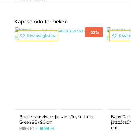
Kapcsolódó termékek
-33%
Kívánságlistára
Kíváns
Puzzle habszivacs játszószőnyeg Light
Baby Dan 
Green 90×90 cm
játszósző
cm
9096
Ft
6094
Ft