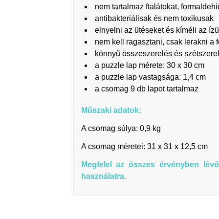
nem tartalmaz ftalátokat, formaldeh
antibakteriálisak és nem toxikusak
elnyelni az ütéseket és kíméli az ízü
nem kell ragasztani, csak lerakni a f
könnyű összeszerelés és szétszere
a puzzle lap mérete: 30 x 30 cm
a puzzle lap vastagsága: 1,4 cm
a csomag 9 db lapot tartalmaz
Műszaki adatok:
A csomag súlya: 0,9 kg
A csomag méretei: 31 x 31 x 12,5 cm
Megfelel az összes érvényben lévő 
használatra.