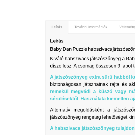
Leírás
További információk
Vélemény
Leírás
Baby Dan Puzzle habszivacs játszós
Kiváló habszivacs játszószőnyeg a Bab
dísze lesz. A csomag összesen 9 lapot 
A játszószőnyeg extra sűrű habból k
biztonságosan játszhatnak rajta és a
remekül megvédi a kúszó vagy más
sérülésektől. Használata kiemelten a
Alternatív megoldásként a játszósz
játszószőnyeg rengeteg lehetőséget kíná
A habszivacs játszószőnyeg tulajdon