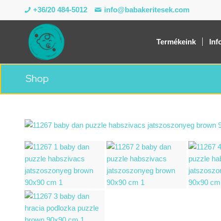
+36/20 484-5012
info@babakeritesek.com
Termékeink
Inf
Shop