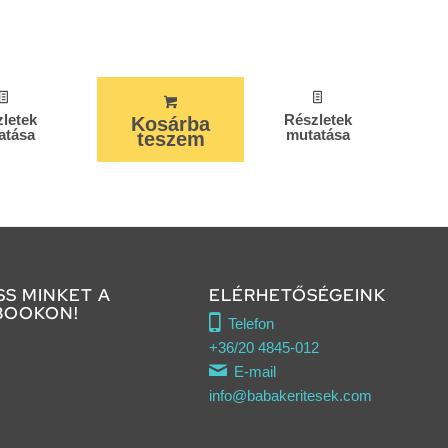
letek
Részletek
Kosárba
atása
mutatása
teszem
SS MINKET A
ELÉRHETŐSÉGEINK
BOOKON!
Telefon
+36/20 4845-012
E-mail
info@babakeritesek.com