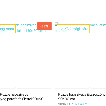
-33%
áglistára
Kívánságlistára
Puzzle habszivacs
Puzzle habszivacs játszószőny
nyeg parafa felülettel 90×90
90×90 cm
9096
Ft
6094
Ft