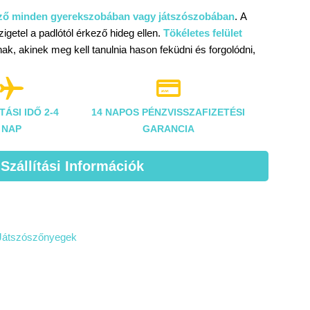
lező minden gyerekszobában vagy játszószobában
. A
getel a padlótól érkező hideg ellen.
Tökéletes felület
k, akinek meg kell tanulnia hason feküdni és forgolódni,
.


TÁSI IDŐ 2-4
14 NAPOS PÉNZVISSZAFIZETÉSI
NAP
GARANCIA
 Szállítási Információk
Játszószőnyegek