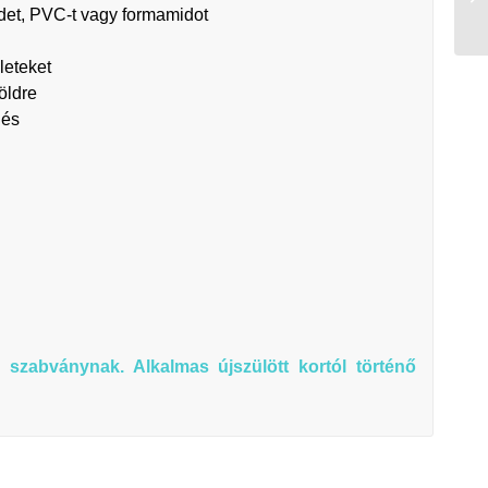
idet, PVC-t vagy formamidot
leteket
öldre
lés
szabványnak. Alkalmas újszülött kortól történő