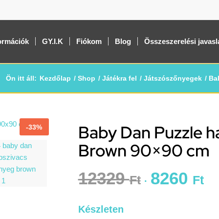
ormációk
GY.I.K
Fiókom
Blog
Összeszerelési javasl
Ön itt áll:
Kezdőlap
/
Shop
/
Játékra fel
/
Játszószőnyegek
/
Ba
Baby Dan Puzzle h
-33%
Brown 90×90 cm
12329
8260
Ft
Ft
Készleten