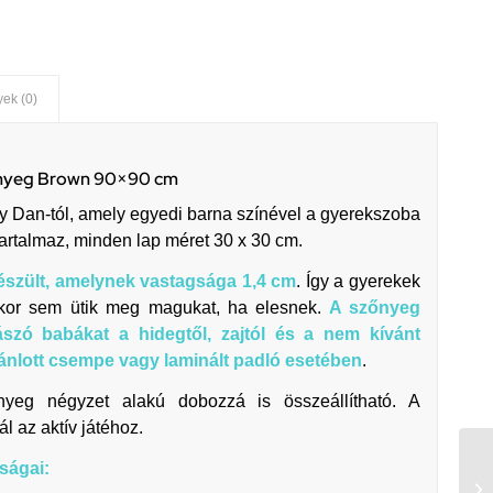
ek (0)
zőnyeg Brown 90×90 cm
y Dan-tól, amely egyedi barna színével a gyerekszoba
tartalmaz, minden lap méret 30 x 30 cm.
észült, amelynek vastagsága 1,4 cm
. Így a gyerekek
kkor sem ütik meg magukat, ha elesnek.
A szőnyeg
zó babákat a hidegtől, zajtól és a nem kívánt
jánlott csempe vagy laminált padló esetében
.
őnyeg négyzet alakú dobozzá is összeállítható. A
l az aktív játéhoz.
ságai: