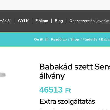
rmációk
GY.I.K
Fiókom
Blog
Összeszerelési javasla
Ön itt áll:
Kezdőlap
/
Shop
/
Fürdetés
/
Baba
Babakád szett Sens
állvány
46513
Ft
Extra szolgáltatás