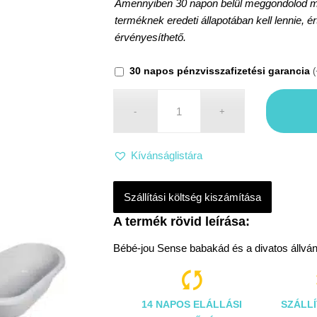
Amennyiben 30 napon belül meggondolod maga
terméknek eredeti állapotában kell lennie, é
érvényesíthető.
30 napos pénzvisszafizetési garancia
(
Kívánságlistára
Szállítási költség kiszámítása
Bébé-jou Sense babakád és a divatos állvá

14 NAPOS ELÁLLÁSI
SZÁLLÍ