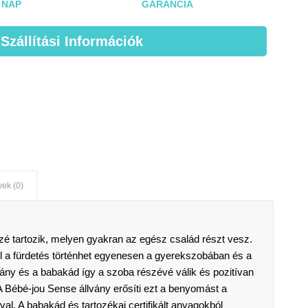
NAP
GARANCIA
 Szállítási Információk
ek (0)
özé tartozik, melyen gyakran az egész család részt vesz.
el a fürdetés történhet egyenesen a gyerekszobában és a
vány és a babakád így a szoba részévé válik és pozitívan
 A Bébé-jou Sense állvány erősíti ezt a benyomást a
l. A babakád és tartozékai certifikált anyagokból