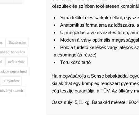
készültek és színben tökéletesen kombinál
Sima felület éles sarkak nélkül, egyszer
Anatomikus forma arra az időszakra, am
Új megoldás a vízelvezetés terén, ami
Modern állvány optimális magassággal
cs
Babakarám
Polc a fürdető kellékek vagy játékok sz
tonsági babarács
a csomagolás része)
Törülköző tartó
tó
evőeszköz
include pepita feed
Ha megvásárolja a Sense babakáddal együtt 
Kutyarács
kialakíthat egy komplex rendszert gyermeke
cég tesztje garantálja, a TÜV. Az állvány 
növényi kasmír
Össz súly: 5,11 kg. Babakád méretei: 80x4