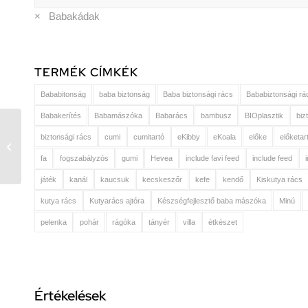
×
Babakádak
TERMÉK CÍMKÉK
Bababitonság
baba biztonság
Baba biztonsági rács
Bababiztonsági rá
Babakerítés
Babamászóka
Babarács
bambusz
BIOplasztik
biz
Babakád szett Sense
biztonsági rács
cumi
cumitartó
eKibby
eKoala
előke
előketar
Leopard Blue és Sense
fa
fogszabályzós
gumi
Hevea
include favi feed
include feed
White állvány
játék
kanál
kaucsuk
kecskeszőr
kefe
kendő
Kiskutya rács
kutya rács
Kutyarács ajtóra
Készségfejlesztő baba mászóka
Minú
pelenka
pohár
rágóka
tányér
villa
étkészet
Értékelések