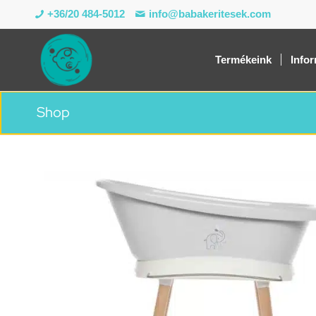
+36/20 484-5012
info@babakeritesek.com
Termékeink
Info
Shop