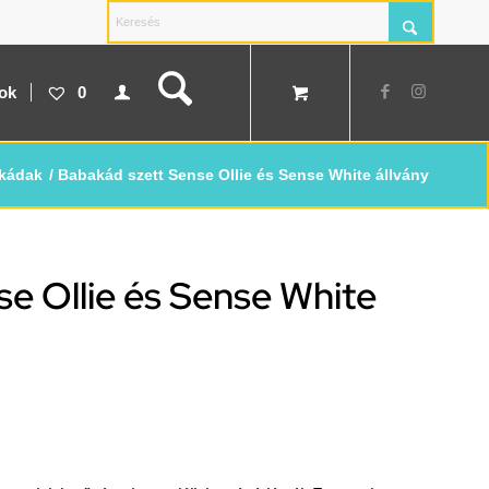
tok
0
kádak
/
Babakád szett Sense Ollie és Sense White állvány
e Ollie és Sense White