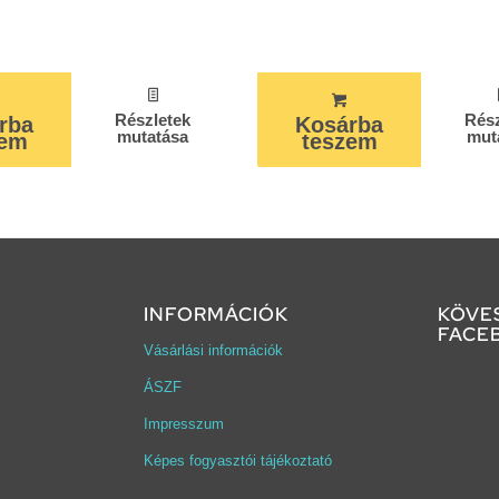
Részletek
Rész
rba
Kosárba
mutatása
mut
zem
teszem
INFORMÁCIÓK
KÖVE
Click 
FACE
Vásárlási információk
cooki
ÁSZF
Impresszum
Képes fogyasztói tájékoztató