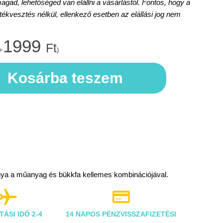
d, lehetőséged van elállni a vásárlástól. Fontos, hogy a
rtékvesztés nélkül, ellenkező esetben az elállási jog nem
1999
Ft
+
)
Kosárba teszem
nya a műanyag és bükkfa kellemes kombinációjával.


TÁSI IDŐ 2-4
14 NAPOS PÉNZVISSZAFIZETÉSI