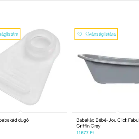
áglistára
Kívánságlistára
 babakád dugó
Babakád Bébé-Jou Click Fabu
Griffin Grey
11677
Ft