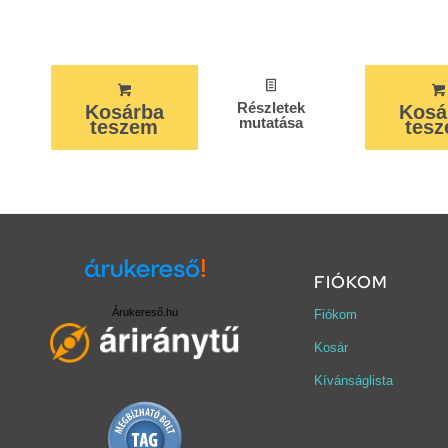
Részletek
Kosárba
Kosá
mutatása
teszem
tes
FIÓKOM
Árukereső.hu
Fiókom
Kosár
Kívánságlista