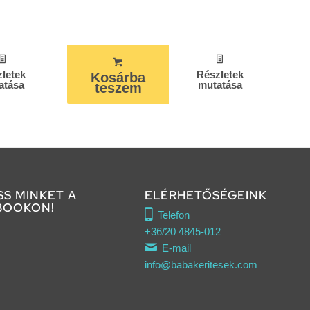
letek
Részletek
Kosárba
atása
mutatása
teszem
SS MINKET A
ELÉRHETŐSÉGEINK
to accept marketing
BOOKON!
Telefon
es and enable this
+36/20 4845-012
content
E-mail
info@babakeritesek.com