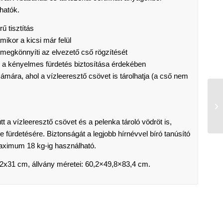
hatók.
ű tisztítás
ikor a kicsi már felül
 megkönnyíti az elvezető cső rögzítését
 a kényelmes fürdetés biztosítása érdekében
ámára, ahol a vízleeresztő csövet is tárolhatja (a cső nem
a vízleeresztő csövet és a pelenka tároló vödröt is,
 fürdetésére. Biztonságát a legjobb hírnévvel bíró tanúsító
maximum 18 kg-ig használható.
2x31 cm, állvány méretei: 60,2×49,8×83,4 cm.