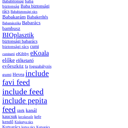
baba
Bababitonság
biztonság
Baba biztonsági
rács
Bababiztonsági rács
Babakarám
Babakerítés
Babarács
Babamászóka
bambusz
BIOplasztik
biztonsági babarács
cumi
biztonsági rács
eKoala
eKibby
cumitartó
előke
előketartó
evőeszköz
fa
fogszabályzós
include
Hevea
gumi
favi feed
include feed
include pepita
feed
kanál
játék
kaucsuk
kefe
kecskeszőr
kendő
Kiskutya rács
Kutyarács
kutya rács
Kutyarács