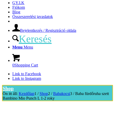
GY.I.K
Fiókom
Blog
Összeszerelési javaslatok
Bejelentkezés / Regisztráció oldala
Keresés
Menu
Menu
0
Shopping Cart
Link to Facebook
Link to Instagram
Shop
Ön itt áll:
Kezdőlap
1
/
Shop
2
/
Babakocsi
3
/
Baba fürdőruha szett
Bambino Mio Punch L 1-2 roky