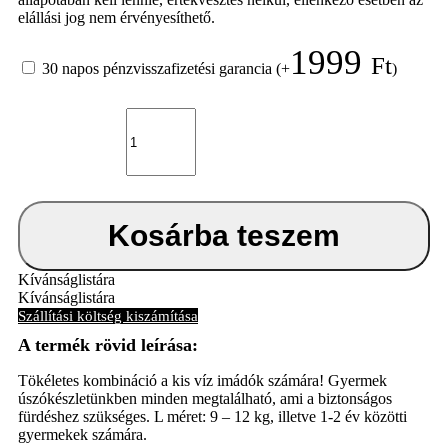
elállási jog nem érvényesíthető.
1999
Ft
30 napos pénzvisszafizetési garancia
(+
)
Baba
fürdőruha
szett
Bambino
Mio
Punch
L
Kosárba teszem
1-
2
roky
Kívánságlistára
mennyiség
Kívánságlistára
Szállítási költség kiszámítása
Tökéletes kombináció a kis víz imádók számára! Gyermek
úszókészletünkben minden megtalálható, ami a biztonságos
fürdéshez szükséges. L méret: 9 – 12 kg, illetve 1-2 év közötti
gyermekek számára.