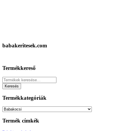
babakeritesek.com
Termékkereső
Keresés
a
Keresés
következőre:
Termékkategóriák
Termék címkék