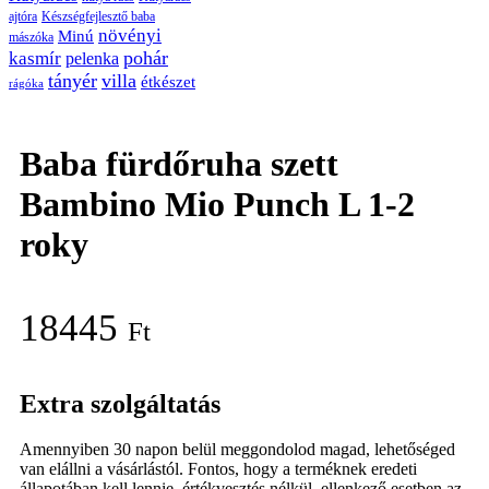
ajtóra
Készségfejlesztő baba
növényi
Minú
mászóka
pohár
kasmír
pelenka
tányér
villa
étkészet
rágóka
Baba fürdőruha szett
Bambino Mio Punch L 1-2
roky
18445
Ft
Extra szolgáltatás
Amennyiben 30 napon belül meggondolod magad, lehetőséged
van elállni a vásárlástól. Fontos, hogy a terméknek eredeti
állapotában kell lennie, értékvesztés nélkül, ellenkező esetben az