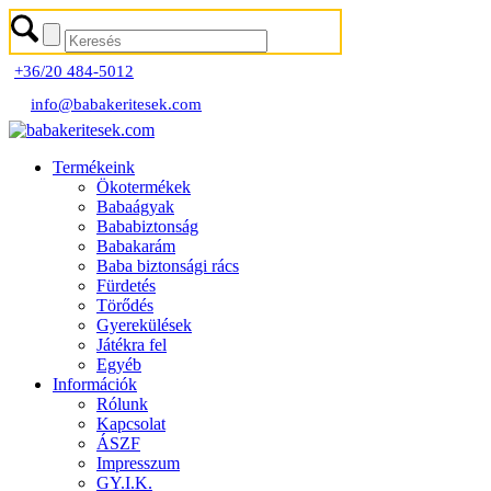
+36/20 484-5012
info@babakeritesek.com
Termékeink
Ökotermékek
Babaágyak
Bababiztonság
Babakarám
Baba biztonsági rács
Fürdetés
Törődés
Gyerekülések
Játékra fel
Egyéb
Információk
Rólunk
Kapcsolat
ÁSZF
Impresszum
GY.I.K.