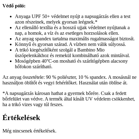
Védő póló:
Anyaga UPF 50+ védelmet nyújt a napsugárzás ellen a test
azon részeinek, melyek gyorsan leégnek.*
Az ellenálló textília és a hosszú ujjak védelmet nyújtanak a
nap, a homok, a víz és az esetleges horzsolások ellen.
Az anyag spandex tartalma maximális rugalmasságot biztosít.
Könnyű és gyorsan szárad. A vízben nem válik súlyossá.
A trikó kiegészítőként szolgál a Bambino Mio
úszópelenkákhoz és remekül kombinálható azok mintáival.
Mosógépben 40°C-on mosható és szárítógépben alacsony
hőfokon szárítható.
Az anyag összetétele: 90 % poliészter, 10 % spandex. A mosásnál ne
használjon öblítőt és vegyi fehérítőket. Használat után öblítse át.
*A napsugárzás károsan hathat a gyermek bőrére. Csak a fedett
bőrfelület van védve. A termék által kínált UV védelem csökkenhet,
ha a trikó vizes vagy túl feszes.
Értékelések
Még nincsenek értékelések.