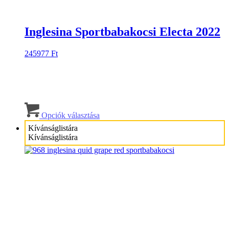
Inglesina Sportbabakocsi Electa 2022
245977
Ft
Ennek
a
Opciók választása
terméknek
Kívánságlistára
több
Kívánságlistára
variációja
van.
A
változatok
a
termékoldalon
választhatók
ki