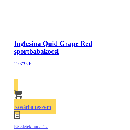
Inglesina Quid Grape Red
sportbabakocsi
110733
Ft
Kosárba teszem
Részletek mutatása