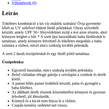
Vélemények (0)
Leírás
Tökéletes kombináció a kis víz imádók számára! Óvja gyermeke
bőrét az UV szűrővel ellátott fürdő pólónkkal. Olyan szövetből
készült, amely UPF 50+ fényvédelmet nyújt a test azon részein, ahol
könnyen leéghet a bőr. * A szett újra használható baba fürdőruhát is
tartalmaz, amely könnyen felvehető és tökéletes megoldás a baba
számára a vízben, mivel nincs szükség további pelenkák.
A szett 2 darab úszópelenkát és egy fürdő pólót tartalmaz.
Úszópelenka:
Egyszerű használat, nincs szükség további pelenkára.
Belső vízhatlan rétegje gátolja a szivárgást a combok és derék
körül.
A pamut bélés pamut frottírból készült, puha és gyengéd a
baba bőréhez.
Az állítható derék résznek köszönhetően könnyen és gyorsan
felvehető, jól illeszkedik.
Könnyű és a kicsit nem húzza le a vízben.
Csupán kemény székletet tart vissza.